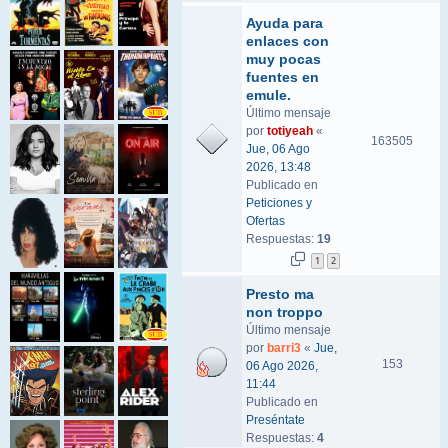
Ayuda para
enlaces con
muy pocas
fuentes en
emule.
Último mensaje
por
totiyeah
«
163505
Jue, 06 Ago
2026, 13:48
Publicado en
Peticiones y
Ofertas
Respuestas:
19
1
2
Presto ma
non troppo
Último mensaje
por
barri3
«
Jue,
153
06 Ago 2026,
11:44
Publicado en
Preséntate
Respuestas:
4