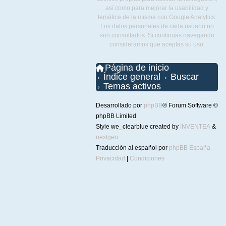
así como para mejorar la usabilidad y
temática de la misma con Google Analytics.
Los datos personales de cada usuario no
son consultados. Si continuas navegando
consideramos que aceptas su uso.
Página de inicio
Índice general
Buscar
Temas activos
Desarrollado por
phpBB
® Forum Software ©
phpBB Limited
Style we_clearblue created by
INVENTEA
&
nextgen
Traducción al español por
phpBB España
Privacidad
|
Condiciones