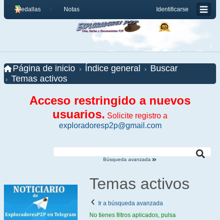
Medallas
Notas
Identificarse
Página de inicio
Índice general
Buscar
Temas activos
Acceso restringido a nuevos
usuarios.
Solicite registro a
exploradoresp2p@gmail.com
Búsqueda avanzada
Temas activos
Ir a búsqueda avanzada
No tienes filtros aplicados, pulsa