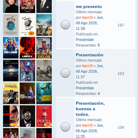
me presento
Último mensaje
por
barri3
«
Jue,
06 Ago 2026,
197
11:39
Publicado en
Preséntate
Respuestas:
5
Presentación
Último mensaje
por
barri3
«
Jue,
06 Ago 2026,
103
11:37
Publicado en
Preséntate
Respuestas:
4
Presentación,
buenas a
todos.
Último mensaje
por
barri3
«
Jue,
104
06 Ago 2026,
11:35