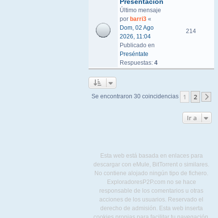
Presentacion
Último mensaje
por
barri3
«
Dom, 02 Ago
214
2026, 11:04
Publicado en
Preséntate
Respuestas:
4
1
2
Se encontraron 30 coincidencias
S
Ir a
Esta web está basada en enlaces para
descargar con eMule, BitTorrent o similares.
No contiene alojado ningún tipo de fichero.
ExploradoresP2P.com no se hace
responsable de los comentarios u otras
acciones de los usuarios. Reservado el
derecho de admisión. Esta web inserta
cookies propias para facilitar tu navegación,