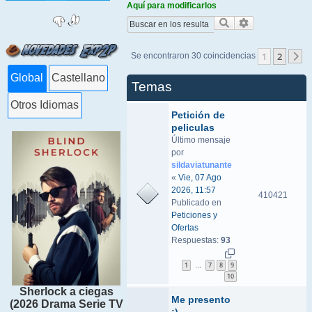
Aquí para modificarlos
Buscar
Búsqueda ava
1
2
Se encontraron 30 coincidencias
S
Global
Castellano
Temas
Otros Idiomas
Petición de
peliculas
Último mensaje
por
sildaviatunante
«
Vie, 07 Ago
2026, 11:57
410421
Publicado en
Peticiones y
Ofertas
Respuestas:
93
1
7
8
9
…
10
Sherlock a ciegas
Me presento
(2026 Drama Serie TV