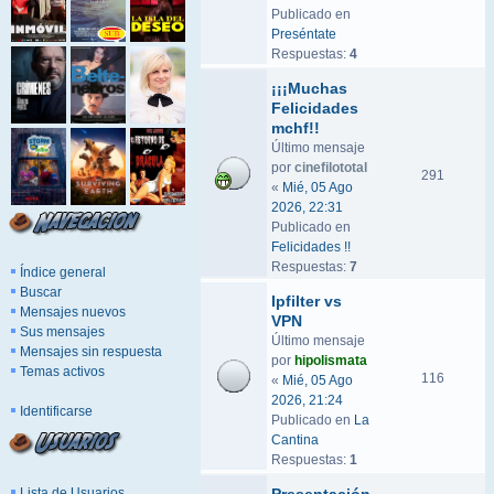
Publicado en
Preséntate
Respuestas:
4
¡¡¡Muchas
Felicidades
mchf!!
Último mensaje
por
cinefilototal
291
«
Mié, 05 Ago
2026, 22:31
Publicado en
Felicidades !!
Respuestas:
7
Índice general
Buscar
Ipfilter vs
Mensajes nuevos
VPN
Sus mensajes
Último mensaje
Mensajes sin respuesta
por
hipolismata
Temas activos
116
«
Mié, 05 Ago
2026, 21:24
Identificarse
Publicado en
La
Cantina
Respuestas:
1
Lista de Usuarios