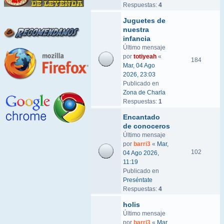
Respuestas:
4
Juguetes de
nuestra
infancia
Último mensaje
por
totiyeah
«
184
Mar, 04 Ago
2026, 23:03
Publicado en
Zona de Charla
Respuestas:
1
Encantado
de conoceros
Último mensaje
por
barri3
«
Mar,
102
04 Ago 2026,
11:19
Publicado en
Preséntate
Respuestas:
4
holis
Último mensaje
por
barri3
«
Mar,