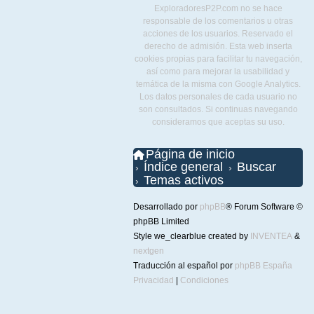
ExploradoresP2P.com no se hace
responsable de los comentarios u otras
acciones de los usuarios. Reservado el
derecho de admisión. Esta web inserta
cookies propias para facilitar tu navegación,
así como para mejorar la usabilidad y
temática de la misma con Google Analytics.
Los datos personales de cada usuario no
son consultados. Si continuas navegando
consideramos que aceptas su uso.
Página de inicio
Índice general
Buscar
Temas activos
Desarrollado por
phpBB
® Forum Software ©
phpBB Limited
Style we_clearblue created by
INVENTEA
&
nextgen
Traducción al español por
phpBB España
Privacidad
|
Condiciones