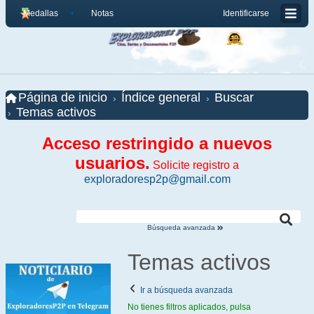
Medallas
Notas
Identificarse
Página de inicio
Índice general
Buscar
Temas activos
Acceso restringido a nuevos
usuarios.
Solicite registro a
exploradoresp2p@gmail.com
Búsqueda avanzada
Temas activos
Ir a búsqueda avanzada
No tienes filtros aplicados, pulsa