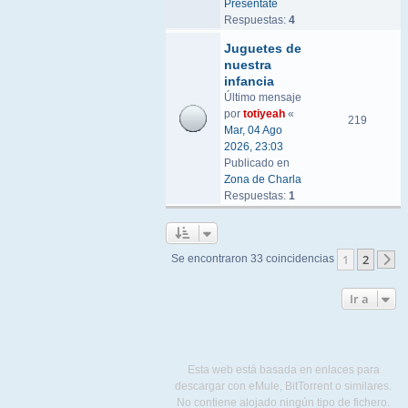
Preséntate
Respuestas:
4
Juguetes de
nuestra
infancia
Último mensaje
por
totiyeah
«
219
Mar, 04 Ago
2026, 23:03
Publicado en
Zona de Charla
Respuestas:
1
1
2
Se encontraron 33 coincidencias
S
Ir a
Esta web está basada en enlaces para
descargar con eMule, BitTorrent o similares.
No contiene alojado ningún tipo de fichero.