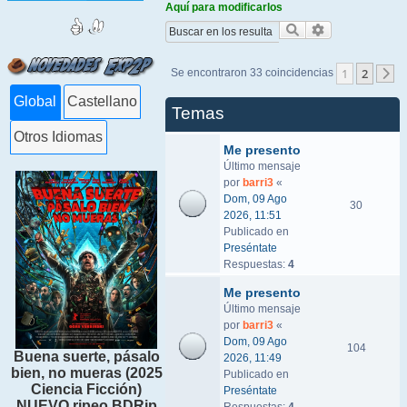
Aquí para modificarlos
Buscar
Búsqueda ava
1
2
Se encontraron 33 coincidencias
S
Global
Castellano
Temas
Otros Idiomas
Me presento
Último mensaje
por
barri3
«
Dom, 09 Ago
30
2026, 11:51
Publicado en
Preséntate
Respuestas:
4
Me presento
Último mensaje
por
barri3
«
Dom, 09 Ago
104
Buena suerte, pásalo
2026, 11:49
bien, no mueras (2025
Publicado en
Ciencia Ficción)
Preséntate
NUEVO ripeo BDRip