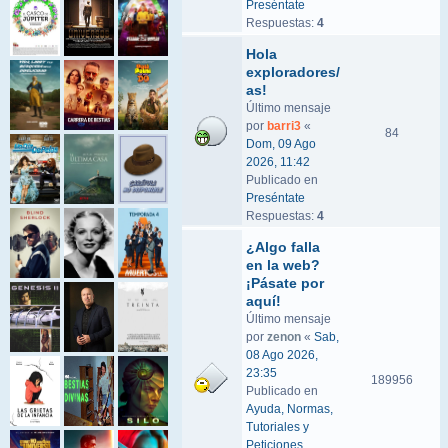
Preséntate
Respuestas:
4
Hola
exploradores/
as!
Último mensaje
por
barri3
«
84
Dom, 09 Ago
2026, 11:42
Publicado en
Preséntate
Respuestas:
4
¿Algo falla
en la web?
¡Pásate por
aquí!
Último mensaje
por
zenon
«
Sab,
08 Ago 2026,
23:35
189956
Publicado en
Ayuda, Normas,
Tutoriales y
Peticiones