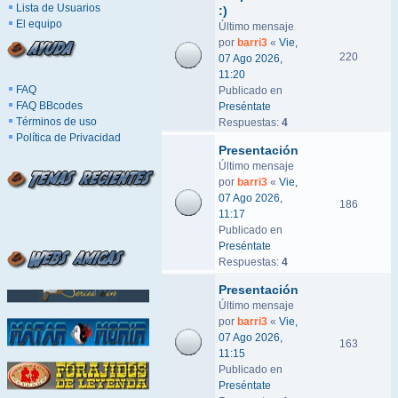
Lista de Usuarios
:)
El equipo
Último mensaje
por
barri3
«
Vie,
220
07 Ago 2026,
11:20
FAQ
Publicado en
FAQ BBcodes
Preséntate
Términos de uso
Respuestas:
4
Política de Privacidad
Presentación
Último mensaje
por
barri3
«
Vie,
07 Ago 2026,
186
11:17
Publicado en
Preséntate
Respuestas:
4
Presentación
Último mensaje
por
barri3
«
Vie,
07 Ago 2026,
163
11:15
Publicado en
Preséntate