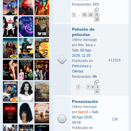
Respuestas:
272
1
25
26
27
…
28
Petición de
peliculas
Último mensaje
por
ftm_luca
«
Sab, 08 Ago
2026, 11:35
411526
Publicado en
Peticiones y
Ofertas
Respuestas:
95
1
7
8
9
…
10
Presentación
Último mensaje
por
barri3
«
Sab,
08 Ago 2026,
138
09:56
Publicado en