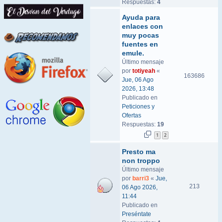
Respuestas:
4
Ayuda para
enlaces con
muy pocas
fuentes en
emule.
Último mensaje
por
totiyeah
«
163686
Jue, 06 Ago
2026, 13:48
Publicado en
Peticiones y
Ofertas
Respuestas:
19
1
2
Presto ma
non troppo
Último mensaje
por
barri3
«
Jue,
213
06 Ago 2026,
11:44
Publicado en
Preséntate