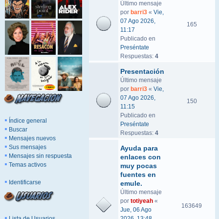
Último mensaje
por
barri3
«
Vie,
07 Ago 2026,
165
11:17
Publicado en
Preséntate
Respuestas:
4
Presentación
Último mensaje
por
barri3
«
Vie,
07 Ago 2026,
150
11:15
Publicado en
Índice general
Preséntate
Buscar
Respuestas:
4
Mensajes nuevos
Sus mensajes
Ayuda para
Mensajes sin respuesta
enlaces con
Temas activos
muy pocas
fuentes en
Identificarse
emule.
Último mensaje
por
totiyeah
«
163649
Jue, 06 Ago
Lista de Usuarios
2026, 13:48