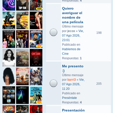
Respuestas:
4
Quiero
averiguar el
nombre de
una película
Último mensaje
por
jecox
«
Vie,
198
07 Ago 2026,
23:01
Publicado en
Hablemos de
Cine
Respuestas:
1
Me presento
:)
Último mensaje
por
barri3
«
Vie,
205
07 Ago 2026,
11:20
Publicado en
Preséntate
Respuestas:
4
Presentación