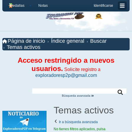
Medallas
Notas
Identificarse
Página de inicio
Índice general
Buscar
Temas activos
Acceso restringido a nuevos
usuarios.
Solicite registro a
exploradoresp2p@gmail.com
Búsqueda avanzada
Temas activos
Ir a búsqueda avanzada
No tienes filtros aplicados, pulsa