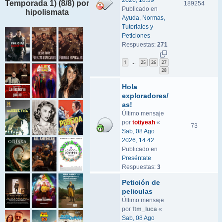
2026, 18:39
Temporada 1) (8/8) por
189254
Publicado en
hipolismata
Ayuda, Normas,
Tutoriales y
Peticiones
Respuestas:
271
1
25
26
27
…
28
Hola
exploradores/
as!
Último mensaje
por
totiyeah
«
73
Sab, 08 Ago
2026, 14:42
Publicado en
Preséntate
Respuestas:
3
Petición de
peliculas
Último mensaje
por
ftm_luca
«
Sab, 08 Ago