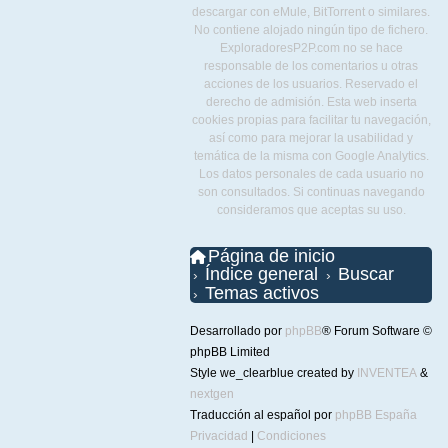
descargar con eMule, BitTorrent o similares.
No contiene alojado ningún tipo de fichero.
ExploradoresP2P.com no se hace
responsable de los comentarios u otras
acciones de los usuarios. Reservado el
derecho de admisión. Esta web inserta
cookies propias para facilitar tu navegación,
así como para mejorar la usabilidad y
temática de la misma con Google Analytics.
Los datos personales de cada usuario no
son consultados. Si continuas navegando
consideramos que aceptas su uso.
Página de inicio
Índice general
Buscar
Temas activos
Desarrollado por
phpBB
® Forum Software ©
phpBB Limited
Style we_clearblue created by
INVENTEA
&
nextgen
Traducción al español por
phpBB España
Privacidad
|
Condiciones