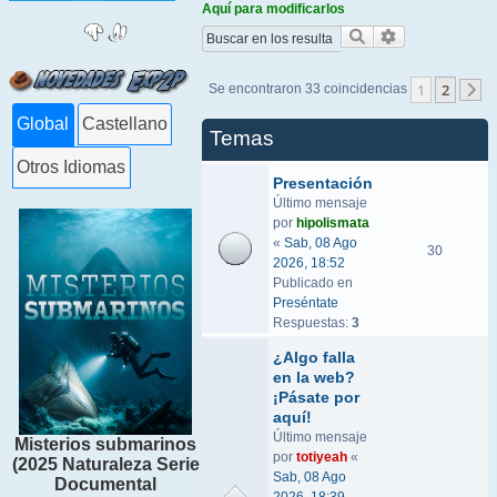
Aquí para modificarlos
Buscar
Búsqueda ava
1
2
Se encontraron 33 coincidencias
S
Global
Castellano
Temas
Otros Idiomas
Presentación
Último mensaje
por
hipolismata
«
Sab, 08 Ago
30
2026, 18:52
Publicado en
Preséntate
Respuestas:
3
¿Algo falla
en la web?
¡Pásate por
aquí!
Último mensaje
Misterios submarinos
por
totiyeah
«
(2025 Naturaleza Serie
Sab, 08 Ago
Documental