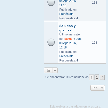
04 Ago 2026,
113
11:16
Publicado en
Preséntate
Respuestas:
4
Saludos y
gracias!
Último mensaje
por
barri3
«
Lun,
153
03 Ago 2026,
12:18
Publicado en
Preséntate
Respuestas:
4
1
2
Se encontraron 33 coincidencias
S
Ir a
Esta web está basada en enlaces para