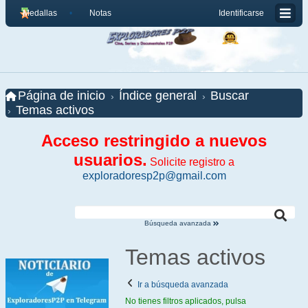
Medallas
Notas
Identificarse
Página de inicio
Índice general
Buscar
Temas activos
Acceso restringido a nuevos
usuarios.
Solicite registro a
exploradoresp2p@gmail.com
Búsqueda avanzada
Temas activos
Ir a búsqueda avanzada
No tienes filtros aplicados, pulsa