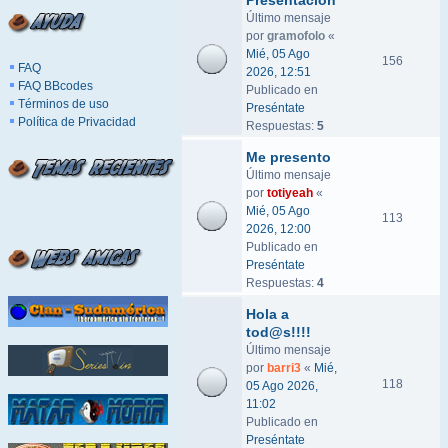
Presentación
Último mensaje
por
gramofolo
«
Mié, 05 Ago
156
FAQ
2026, 12:51
FAQ BBcodes
Publicado en
Términos de uso
Preséntate
Política de Privacidad
Respuestas:
5
Me presento
Último mensaje
por
totiyeah
«
Mié, 05 Ago
113
2026, 12:00
Publicado en
Preséntate
Respuestas:
4
Hola a
tod@s!!!!
Último mensaje
por
barri3
«
Mié,
118
05 Ago 2026,
11:02
Publicado en
Preséntate