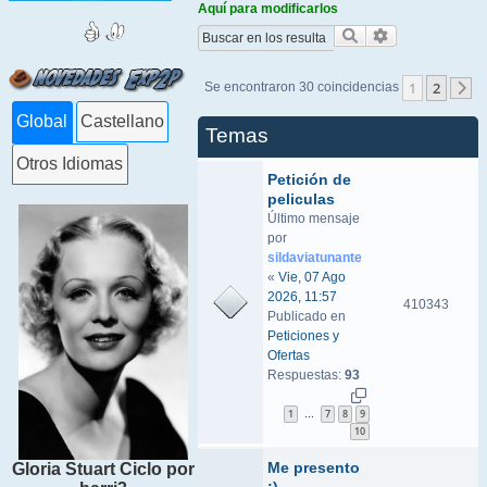
Aquí para modificarlos
Buscar
Búsqueda ava
1
2
Se encontraron 30 coincidencias
S
Global
Castellano
Temas
Otros Idiomas
Petición de
peliculas
Último mensaje
por
sildaviatunante
«
Vie, 07 Ago
2026, 11:57
410343
Publicado en
Peticiones y
Ofertas
Respuestas:
93
1
7
8
9
…
10
Me presento
Gloria Stuart Ciclo por