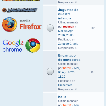
Respuestas:
4
Juguetes de
nuestra
infancia
Último mensaje
por
totiyeah
«
180
Mar, 04 Ago
2026, 23:03
Publicado en
Zona de Charla
Respuestas:
1
Encantado
de conoceros
Último mensaje
por
barri3
«
Mar,
99
04 Ago 2026,
11:19
Publicado en
Preséntate
Respuestas:
4
holis
Último mensaje
por
barri3
«
Mar,