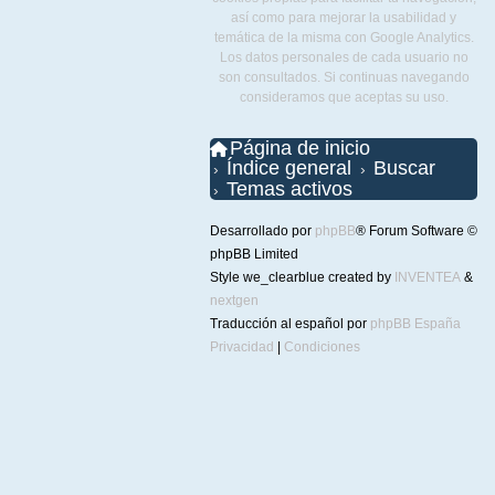
así como para mejorar la usabilidad y
temática de la misma con Google Analytics.
Los datos personales de cada usuario no
son consultados. Si continuas navegando
consideramos que aceptas su uso.
Página de inicio
Índice general
Buscar
Temas activos
Desarrollado por
phpBB
® Forum Software ©
phpBB Limited
Style we_clearblue created by
INVENTEA
&
nextgen
Traducción al español por
phpBB España
Privacidad
|
Condiciones