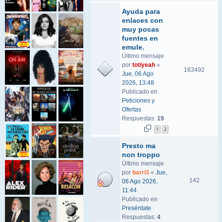
Ayuda para
enlaces con
muy pocas
fuentes en
emule.
Último mensaje
por
totiyeah
«
163492
Jue, 06 Ago
2026, 13:48
Publicado en
Peticiones y
Ofertas
Respuestas:
19
1
2
Presto ma
non troppo
Último mensaje
por
barri3
«
Jue,
142
06 Ago 2026,
11:44
Publicado en
Preséntate
Respuestas:
4