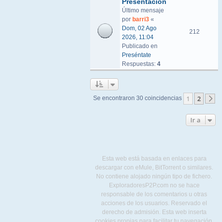
Presentacion
Último mensaje
por
barri3
«
Dom, 02 Ago
212
2026, 11:04
Publicado en
Preséntate
Respuestas:
4
1
2
Se encontraron 30 coincidencias
S
Ir a
Esta web está basada en enlaces para
descargar con eMule, BitTorrent o similares.
No contiene alojado ningún tipo de fichero.
ExploradoresP2P.com no se hace
responsable de los comentarios u otras
acciones de los usuarios. Reservado el
derecho de admisión. Esta web inserta
cookies propias para facilitar tu navegación,