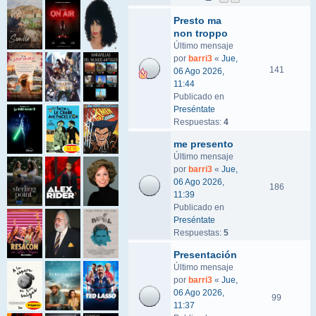
Presto ma
non troppo
Último mensaje
por
barri3
«
Jue,
141
06 Ago 2026,
11:44
Publicado en
Preséntate
Respuestas:
4
me presento
Último mensaje
por
barri3
«
Jue,
06 Ago 2026,
186
11:39
Publicado en
Preséntate
Respuestas:
5
Presentación
Último mensaje
por
barri3
«
Jue,
06 Ago 2026,
99
11:37