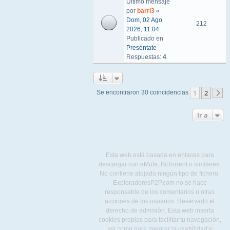
Último mensaje
por
barri3
«
Dom, 02 Ago
212
2026, 11:04
Publicado en
Preséntate
Respuestas:
4
1
2
Se encontraron 30 coincidencias
S
Ir a
Esta web está basada en enlaces para
descargar con eMule, BitTorrent o similares.
No contiene alojado ningún tipo de fichero.
ExploradoresP2P.com no se hace
responsable de los comentarios u otras
acciones de los usuarios. Reservado el
derecho de admisión. Esta web inserta
cookies propias para facilitar tu navegación,
así como para mejorar la usabilidad y