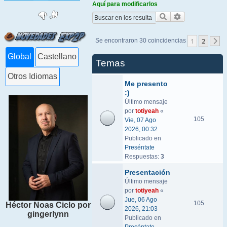
Aquí para modificarlos
Buscar
Búsqueda ava
1
2
Se encontraron 30 coincidencias
S
Global
Castellano
Temas
Otros Idiomas
Me presento
:)
Último mensaje
por
totiyeah
«
105
Vie, 07 Ago
2026, 00:32
Publicado en
Preséntate
Respuestas:
3
Presentación
Último mensaje
por
totiyeah
«
Jue, 06 Ago
105
Héctor Noas Ciclo por
2026, 21:03
gingerlynn
Publicado en