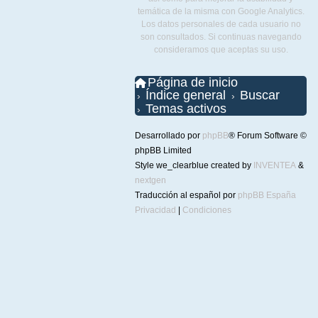
temática de la misma con Google Analytics.
Los datos personales de cada usuario no
son consultados. Si continuas navegando
consideramos que aceptas su uso.
Página de inicio
Índice general
Buscar
Temas activos
Desarrollado por
phpBB
® Forum Software ©
phpBB Limited
Style we_clearblue created by
INVENTEA
&
nextgen
Traducción al español por
phpBB España
Privacidad
|
Condiciones