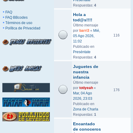
Preséntate
Respuestas:
4
FAQ
Hola a
FAQ BBcodes
tod@s!!!!
Términos de uso
Último mensaje
Política de Privacidad
por
barri3
«
Mié,
116
05 Ago 2026,
11:02
Publicado en
Preséntate
Respuestas:
4
Juguetes de
nuestra
infancia
Último mensaje
por
totiyeah
«
176
Mar, 04 Ago
2026, 23:03
Publicado en
Zona de Charla
Respuestas:
1
Encantado
de conoceros