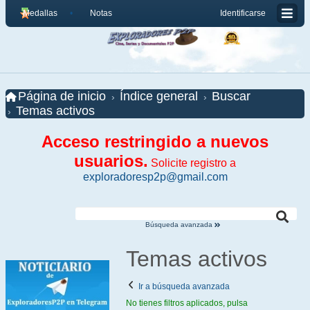
Medallas
Notas
Identificarse
Página de inicio
Índice general
Buscar
Temas activos
Acceso restringido a nuevos
usuarios.
Solicite registro a
exploradoresp2p@gmail.com
Búsqueda avanzada
Temas activos
Ir a búsqueda avanzada
No tienes filtros aplicados, pulsa