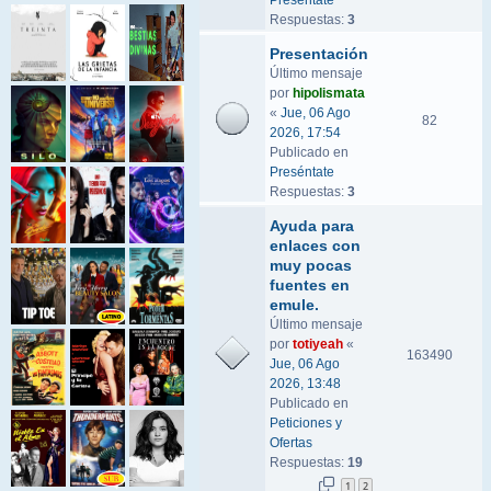
Preséntate
Respuestas:
3
Presentación
Último mensaje
por
hipolismata
«
Jue, 06 Ago
82
2026, 17:54
Publicado en
Preséntate
Respuestas:
3
Ayuda para
enlaces con
muy pocas
fuentes en
emule.
Último mensaje
por
totiyeah
«
163490
Jue, 06 Ago
2026, 13:48
Publicado en
Peticiones y
Ofertas
Respuestas:
19
1
2