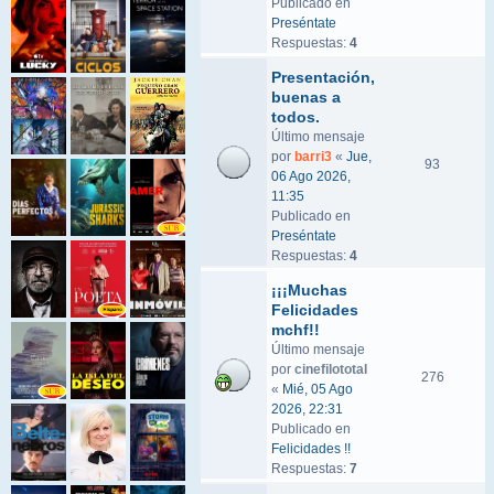
Publicado en
Preséntate
Respuestas:
4
Presentación,
buenas a
todos.
Último mensaje
por
barri3
«
Jue,
93
06 Ago 2026,
11:35
Publicado en
Preséntate
Respuestas:
4
¡¡¡Muchas
Felicidades
mchf!!
Último mensaje
por
cinefilototal
276
«
Mié, 05 Ago
2026, 22:31
Publicado en
Felicidades !!
Respuestas:
7