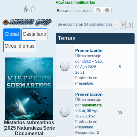
Aquí para modificarlos
Buscar
Búsqueda ava
1
2
Se encontraron 34 coincidencias
S
Global
Castellano
Temas
Otros Idiomas
Presentación
Último mensaje
por
gl2k2
«
Sab,
08 Ago 2026,
5
20:51
Publicado en
Preséntate
Presentación
Último mensaje
por
hipolismata
«
Sab, 08 Ago
30
2026, 18:52
Publicado en
Misterios submarinos
Preséntate
(2025 Naturaleza Serie
Respuestas:
3
Documental