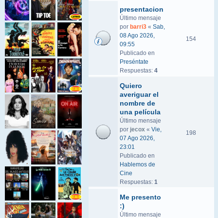
presentacion
Último mensaje
por
barri3
«
Sab,
08 Ago 2026,
154
09:55
Publicado en
Preséntate
Respuestas:
4
Quiero
averiguar el
nombre de
una película
Último mensaje
por
jecox
«
Vie,
198
07 Ago 2026,
23:01
Publicado en
Hablemos de
Cine
Respuestas:
1
Me presento
:)
Último mensaje