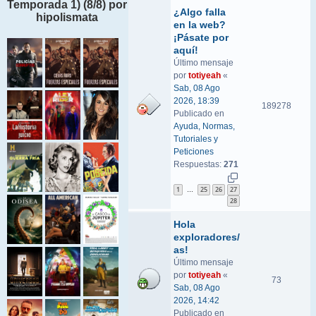
Temporada 1) (8/8) por
¿Algo falla
hipolismata
en la web?
¡Pásate por
aquí!
Último mensaje
por
totiyeah
«
Sab, 08 Ago
2026, 18:39
189278
Publicado en
Ayuda, Normas,
Tutoriales y
Peticiones
Respuestas:
271
1
25
26
27
…
28
Hola
exploradores/
as!
Último mensaje
por
totiyeah
«
73
Sab, 08 Ago
2026, 14:42
Publicado en