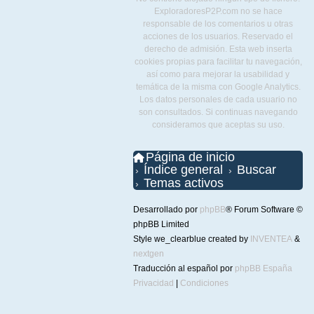
ExploradoresP2P.com no se hace
responsable de los comentarios u otras
acciones de los usuarios. Reservado el
derecho de admisión. Esta web inserta
cookies propias para facilitar tu navegación,
así como para mejorar la usabilidad y
temática de la misma con Google Analytics.
Los datos personales de cada usuario no
son consultados. Si continuas navegando
consideramos que aceptas su uso.
Página de inicio
Índice general
Buscar
Temas activos
Desarrollado por
phpBB
® Forum Software ©
phpBB Limited
Style we_clearblue created by
INVENTEA
&
nextgen
Traducción al español por
phpBB España
Privacidad
|
Condiciones