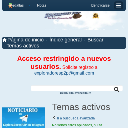
Medallas
Notas
Identificarse
Página de inicio
Índice general
Buscar
Temas activos
Acceso restringido a nuevos
usuarios.
Solicite registro a
exploradoresp2p@gmail.com
Búsqueda avanzada
Temas activos
Ir a búsqueda avanzada
No tienes filtros aplicados, pulsa