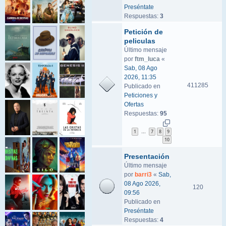
Preséntate
Respuestas:
3
Petición de
peliculas
Último mensaje
por
ftm_luca
«
Sab, 08 Ago
2026, 11:35
411285
Publicado en
Peticiones y
Ofertas
Respuestas:
95
1
7
8
9
…
10
Presentación
Último mensaje
por
barri3
«
Sab,
08 Ago 2026,
120
09:56
Publicado en
Preséntate
Respuestas:
4