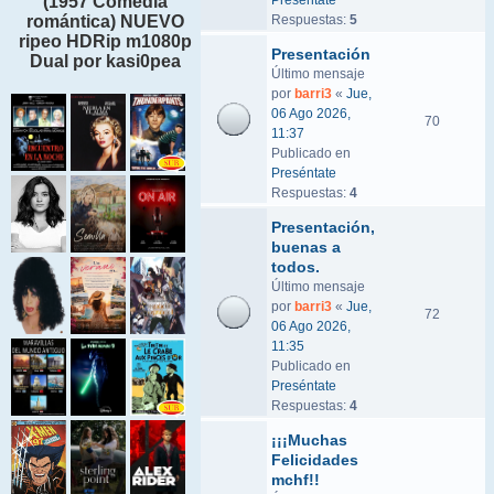
Preséntate
(1957 Comedia
Respuestas:
5
romántica) NUEVO
ripeo HDRip m1080p
Presentación
Dual por kasi0pea
Último mensaje
por
barri3
«
Jue,
06 Ago 2026,
70
11:37
Publicado en
Preséntate
Respuestas:
4
Presentación,
buenas a
todos.
Último mensaje
por
barri3
«
Jue,
72
06 Ago 2026,
11:35
Publicado en
Preséntate
Respuestas:
4
¡¡¡Muchas
Felicidades
mchf!!