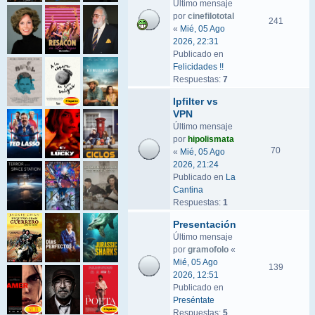
Último mensaje
por
cinefilototal
241
«
Mié, 05 Ago
2026, 22:31
Publicado en
Felicidades !!
Respuestas:
7
Ipfilter vs
VPN
Último mensaje
por
hipolismata
70
«
Mié, 05 Ago
2026, 21:24
Publicado en
La
Cantina
Respuestas:
1
Presentación
Último mensaje
por
gramofolo
«
Mié, 05 Ago
139
2026, 12:51
Publicado en
Preséntate
Respuestas:
5