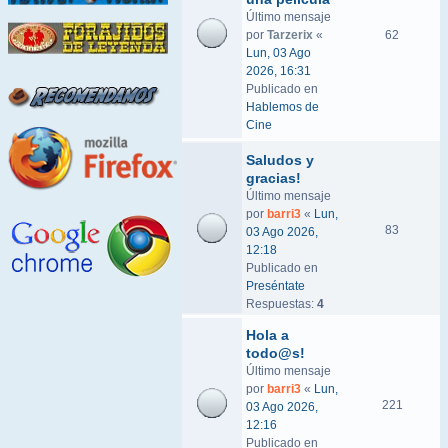
Último mensaje
por
Tarzerix
«
62
Lun, 03 Ago
2026, 16:31
Publicado en
Hablemos de
Cine
Saludos y
gracias!
Último mensaje
por
barri3
«
Lun,
83
03 Ago 2026,
12:18
Publicado en
Preséntate
Respuestas:
4
Hola a
todo@s!
Último mensaje
por
barri3
«
Lun,
221
03 Ago 2026,
12:16
Publicado en