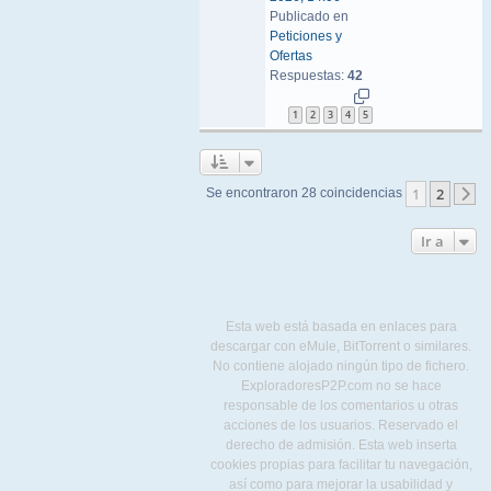
Publicado en
Peticiones y
Ofertas
Respuestas:
42
1
2
3
4
5
1
2
Se encontraron 28 coincidencias
S
Ir a
Esta web está basada en enlaces para
descargar con eMule, BitTorrent o similares.
No contiene alojado ningún tipo de fichero.
ExploradoresP2P.com no se hace
responsable de los comentarios u otras
acciones de los usuarios. Reservado el
derecho de admisión. Esta web inserta
cookies propias para facilitar tu navegación,
así como para mejorar la usabilidad y