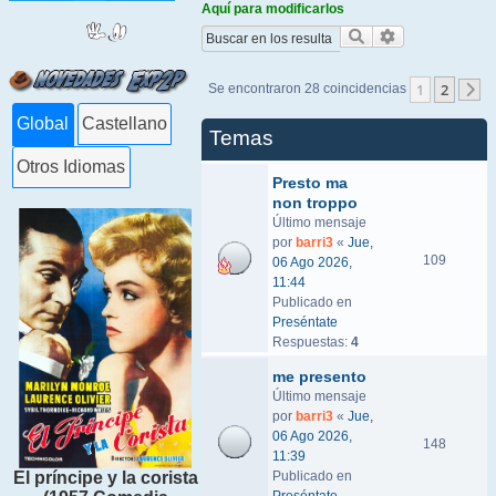
Aquí para modificarlos
Buscar
Búsqueda ava
1
2
Se encontraron 28 coincidencias
S
Global
Castellano
Temas
Otros Idiomas
Presto ma
non troppo
Último mensaje
por
barri3
«
Jue,
109
06 Ago 2026,
11:44
Publicado en
Preséntate
Respuestas:
4
me presento
Último mensaje
por
barri3
«
Jue,
06 Ago 2026,
148
11:39
Publicado en
El príncipe y la corista