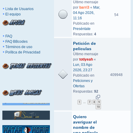
Último mensaje
por
barri3
«
Mar,
Lista de Usuarios
04 Ago 2026,
El equipo
54
11:16
Publicado en
Preséntate
Respuestas:
4
FAQ
FAQ BBcodes
Petición de
Términos de uso
peliculas
Política de Privacidad
Último mensaje
por
totiyeah
«
Lun, 03 Ago
2026, 23:27
409948
Publicado en
Peticiones y
Ofertas
Respuestas:
92
1
7
8
9
…
10
Quiero
averiguar el
nombre de
una película