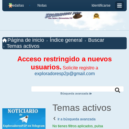
Medallas
Notas
Identificarse
Página de inicio
Índice general
Buscar
Temas activos
Acceso restringido a nuevos
usuarios.
Solicite registro a
exploradoresp2p@gmail.com
Búsqueda avanzada
Temas activos
Ir a búsqueda avanzada
No tienes filtros aplicados, pulsa