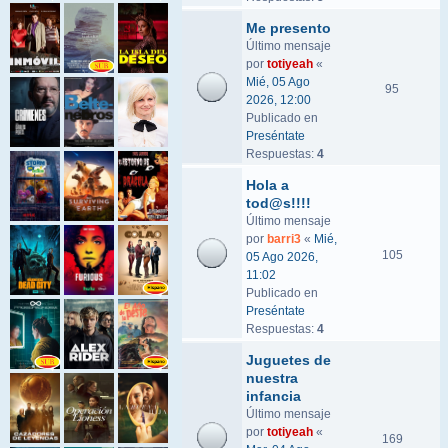
Me presento
Último mensaje
por
totiyeah
«
Mié, 05 Ago
95
2026, 12:00
Publicado en
Preséntate
Respuestas:
4
Hola a
tod@s!!!!
Último mensaje
por
barri3
«
Mié,
105
05 Ago 2026,
11:02
Publicado en
Preséntate
Respuestas:
4
Juguetes de
nuestra
infancia
Último mensaje
por
totiyeah
«
169