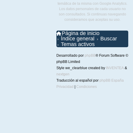
temática de la misma con Google Analytics.
Los datos personales de cada usuario no
son consultados. Si continuas navegando
consideramos que aceptas su uso.
Página de inicio
Índice general
Buscar
Temas activos
Desarrollado por
phpBB
® Forum Software ©
phpBB Limited
Style we_clearblue created by
INVENTEA
&
nextgen
Traducción al español por
phpBB España
Privacidad
|
Condiciones