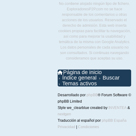
No contiene alojado ningún tipo de fichero.
ExploradoresP2P.com no se hace
responsable de los comentarios u otras
acciones de los usuarios. Reservado el
derecho de admisión. Esta web inserta
cookies propias para facilitar tu navegación,
así como para mejorar la usabilidad y
temática de la misma con Google Analytics.
Los datos personales de cada usuario no
son consultados. Si continuas navegando
consideramos que aceptas su uso.
Página de inicio
Índice general
Buscar
Temas activos
Desarrollado por
phpBB
® Forum Software ©
phpBB Limited
Style we_clearblue created by
INVENTEA
&
nextgen
Traducción al español por
phpBB España
Privacidad
|
Condiciones