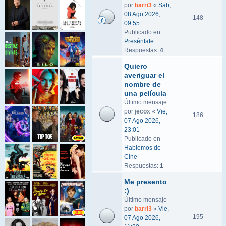
por
barri3
«
Sab,
08 Ago 2026,
148
09:55
Publicado en
Preséntate
Respuestas:
4
Quiero
averiguar el
nombre de
una película
Último mensaje
por
jecox
«
Vie,
186
07 Ago 2026,
23:01
Publicado en
Hablemos de
Cine
Respuestas:
1
Me presento
:)
Último mensaje
por
barri3
«
Vie,
195
07 Ago 2026,