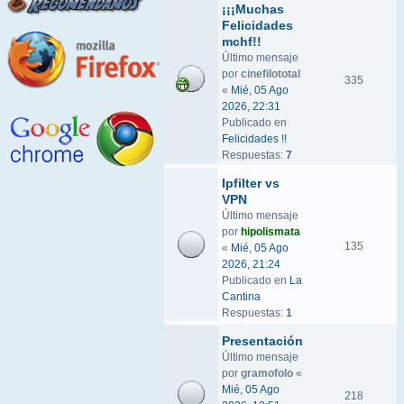
¡¡¡Muchas
Felicidades
mchf!!
Último mensaje
por
cinefilototal
335
«
Mié, 05 Ago
2026, 22:31
Publicado en
Felicidades !!
Respuestas:
7
Ipfilter vs
VPN
Último mensaje
por
hipolismata
135
«
Mié, 05 Ago
2026, 21:24
Publicado en
La
Cantina
Respuestas:
1
Presentación
Último mensaje
por
gramofolo
«
Mié, 05 Ago
218