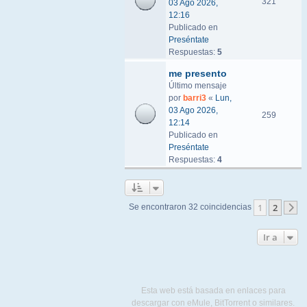
321
03 Ago 2026,
12:16
Publicado en
Preséntate
Respuestas:
5
me presento
Último mensaje
por
barri3
«
Lun,
03 Ago 2026,
259
12:14
Publicado en
Preséntate
Respuestas:
4
1
2
Se encontraron 32 coincidencias
S
Ir a
Esta web está basada en enlaces para
descargar con eMule, BitTorrent o similares.