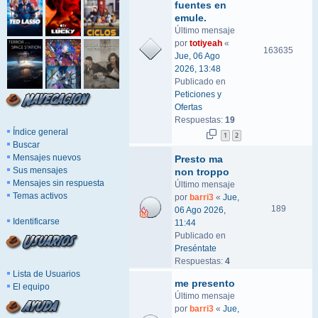
fuentes en
emule.
Último mensaje
por
totiyeah
«
163635
Jue, 06 Ago
2026, 13:48
Publicado en
Peticiones y
Ofertas
Respuestas:
19
Índice general
1
2
Buscar
Mensajes nuevos
Presto ma
Sus mensajes
non troppo
Mensajes sin respuesta
Último mensaje
Temas activos
por
barri3
«
Jue,
189
06 Ago 2026,
Identificarse
11:44
Publicado en
Preséntate
Respuestas:
4
Lista de Usuarios
me presento
El equipo
Último mensaje
por
barri3
«
Jue,