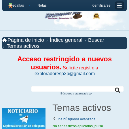
Medallas
Notas
Identificarse
Página de inicio
Índice general
Buscar
Temas activos
Acceso restringido a nuevos
usuarios.
Solicite registro a
exploradoresp2p@gmail.com
Búsqueda avanzada
Temas activos
Ir a búsqueda avanzada
No tienes filtros aplicados, pulsa