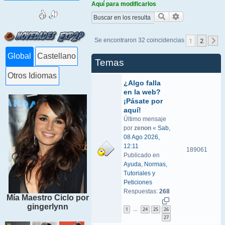
Aquí para modificarlos
Buscar
Búsqueda ava
1
2
Se encontraron 32 coincidencias
S
Global
Castellano
Temas
Otros Idiomas
¿Algo falla
en la web?
¡Pásate por
aquí!
Último mensaje
por
zenon
«
Sab,
08 Ago 2026,
12:11
189061
Publicado en
Ayuda, Normas,
Tutoriales y
Peticiones
Respuestas:
268
Mía Maestro Ciclo por
gingerlynn
1
24
25
26
…
27