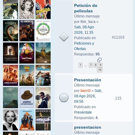
Petición de
peliculas
Último mensaje
por
ftm_luca
«
Sab, 08 Ago
2026, 11:35
411103
Publicado en
Peticiones y
Ofertas
Respuestas:
95
1
7
8
9
…
10
Presentación
Último mensaje
por
barri3
«
Sab,
08 Ago 2026,
115
09:56
Publicado en
Preséntate
Respuestas:
4
presentacion
Último mensaje