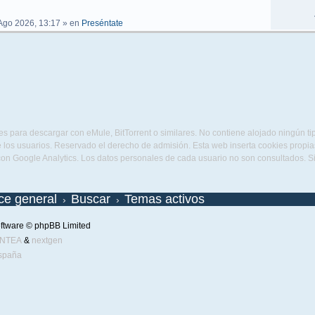
Ago 2026, 13:17
» en
Preséntate
s para descargar con eMule, BitTorrent o similares. No contiene alojado ningún t
 los usuarios. Reservado el derecho de admisión. Esta web inserta cookies propias 
con Google Analytics. Los datos personales de cada usuario no son consultados. 
ice general
Buscar
Temas activos
ftware © phpBB Limited
ENTEA
&
nextgen
spaña