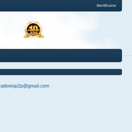
Identificarse
radoresp2p@gmail.com