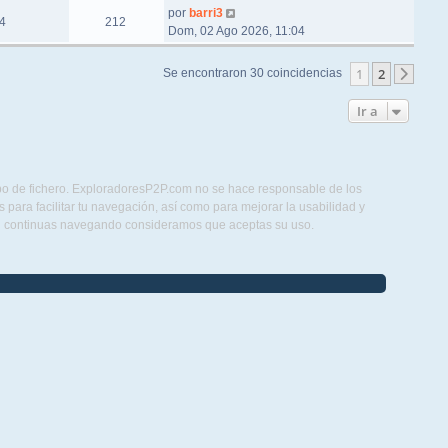
por
barri3
4
212
Dom, 02 Ago 2026, 11:04
1
2
Se encontraron 30 coincidencias
Sigu
Ir a
ipo de fichero. ExploradoresP2P.com no se hace responsable de los
para facilitar tu navegación, así como para mejorar la usabilidad y
Si continuas navegando consideramos que aceptas su uso.