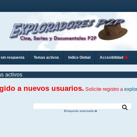
sin respuesta
Temas activos
Indice Global
Accesibilidad
s activos
ngido a nuevos usuarios.
Solicite registro a
explo
Búsqueda avanzada