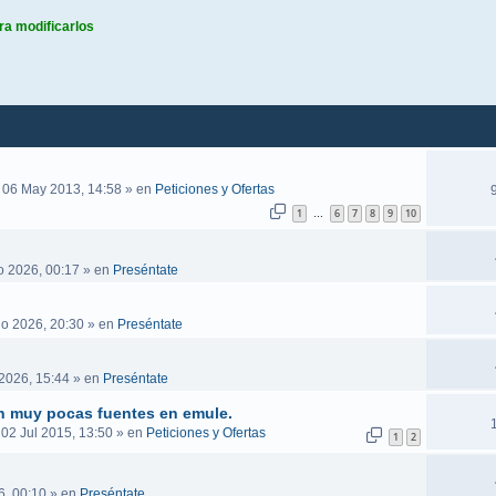
ra modificarlos
queda avanzada
 06 May 2013, 14:58
» en
Peticiones y Ofertas
1
6
7
8
9
10
…
o 2026, 00:17
» en
Preséntate
go 2026, 20:30
» en
Preséntate
2026, 15:44
» en
Preséntate
n muy pocas fuentes en emule.
 02 Jul 2015, 13:50
» en
Peticiones y Ofertas
1
2
6, 00:10
» en
Preséntate