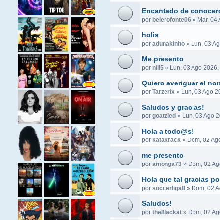
Encantado de conocer
por
belerofonte06
»
Mar, 04 
holis
por
adunakinho
»
Lun, 03 Ag
Me presento
por
niil5
»
Lun, 03 Ago 2026,
Quiero averiguar el no
por
Tarzerix
»
Lun, 03 Ago 2
Saludos y gracias!
por
goatzied
»
Lun, 03 Ago 2
Hola a todo@s!
por
katakrack
»
Dom, 02 Ago
me presento
por
amonga73
»
Dom, 02 Ag
Hola que tal gracias po
por
soccerliga8
»
Dom, 02 A
Saludos!
por
the8lackat
»
Dom, 02 Ag