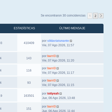
1
2
Se encontraron 30 coincidencias
Sigu
ESTADÍSTICAS
ÚLTIMO MENSAJE
por
sildaviatunante
93
410409
Vie, 07 Ago 2026, 11:57
por
barri3
4
143
Vie, 07 Ago 2026, 11:20
por
barri3
4
116
Vie, 07 Ago 2026, 11:17
por
barri3
4
93
Vie, 07 Ago 2026, 11:15
por
totiyeah
19
163501
Jue, 06 Ago 2026, 13:48
por
barri3
4
151
Jue, 06 Ago 2026, 11:44