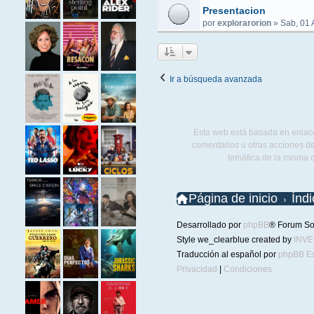
Presentacion
por
explorarorion
»
Sab, 01 
Ir a búsqueda avanzada
Esta web está basada en enlace
comentarios u otras acciones de
temática de la misma 
Página de inicio
Índ
Desarrollado por
phpBB
® Forum So
Style we_clearblue created by
INV
Traducción al español por
phpBB E
Privacidad
|
Condiciones