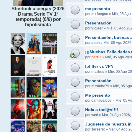
me presento
Sherlock a ciegas (2026
Drama Serie TV 1ª
por
mxfuegoo
»
Mié, 05 Ago
temporada) (6/6) por
Presentación
hipolismata
por
vicjaer
»
Mié, 05 Ago 202
Presentación, buenas a
por
soph
»
Mié, 05 Ago 2026
¡¡¡Muchas Felicidades 
por
barri3
»
Mié, 05 Ago 2026
Ipfilter vs VPN
por
markus
»
Mié, 05 Ago 20
Presentación
por
mrslobo79
»
Mié, 05 Ago
Me presento
por
camiloalcoy
»
Mié, 05 A
Hola a tod@s!!!!
por
wed
»
Mar, 04 Ago 2026,
Juguetes de nuestra in
por
Tarzerix
»
Mar, 04 Ago 2