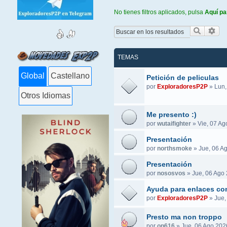
No tienes filtros aplicados, pulsa
Aquí pa
Buscar
Bús
TEMAS
Global
Castellano
Petición de peliculas
por
ExploradoresP2P
»
Lun,
Otros Idiomas
Me presento :)
por
wutaifighter
»
Vie, 07 Ag
Presentación
por
northsmoke
»
Jue, 06 A
Presentación
por
nososvos
»
Jue, 06 Ago 
Ayuda para enlaces co
por
ExploradoresP2P
»
Jue,
Presto ma non troppo
por
op616
»
Jue, 06 Ago 202