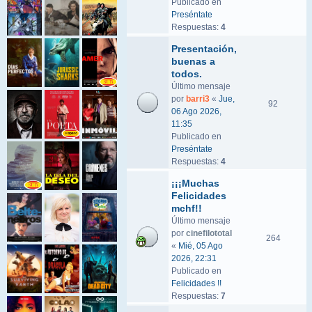
Publicado en
Preséntate
Respuestas:
4
Presentación,
buenas a
todos.
Último mensaje
por
barri3
«
Jue,
92
06 Ago 2026,
11:35
Publicado en
Preséntate
Respuestas:
4
¡¡¡Muchas
Felicidades
mchf!!
Último mensaje
por
cinefilototal
264
«
Mié, 05 Ago
2026, 22:31
Publicado en
Felicidades !!
Respuestas:
7