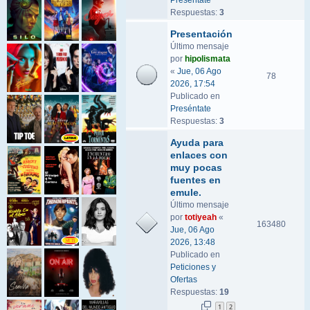
Preséntate
Respuestas:
3
Presentación
Último mensaje
por
hipolismata
«
Jue, 06 Ago
78
2026, 17:54
Publicado en
Preséntate
Respuestas:
3
Ayuda para
enlaces con
muy pocas
fuentes en
emule.
Último mensaje
por
totiyeah
«
163480
Jue, 06 Ago
2026, 13:48
Publicado en
Peticiones y
Ofertas
Respuestas:
19
1
2