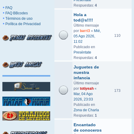
Preséntate
Respuestas:
4
FAQ
FAQ BBcodes
Hola a
Términos de uso
tod@s!!!!
Política de Privacidad
Último mensaje
por
barri3
«
Mié,
110
05 Ago 2026,
11:02
Publicado en
Preséntate
Respuestas:
4
Juguetes de
nuestra
infancia
Último mensaje
por
totiyeah
«
173
Mar, 04 Ago
2026, 23:03
Publicado en
Zona de Charla
Respuestas:
1
Encantado
de conoceros