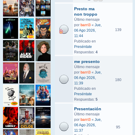
Presto ma
non troppo
Último mensaje
por
barri3
«
Jue,
139
06 Ago 2026,
11:44
Publicado en
Preséntate
Respuestas:
4
me presento
Último mensaje
por
barri3
«
Jue,
06 Ago 2026,
180
11:39
Publicado en
Preséntate
Respuestas:
5
Presentación
Último mensaje
por
barri3
«
Jue,
06 Ago 2026,
95
11:37