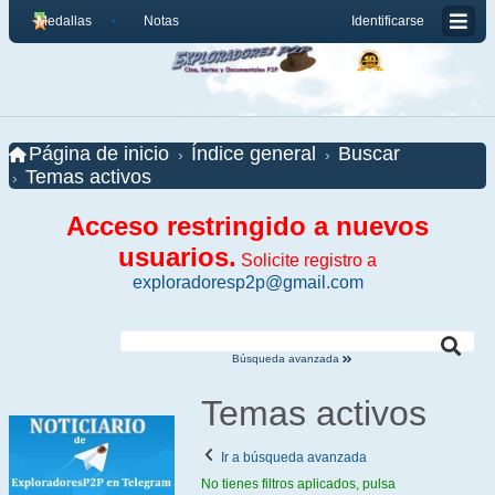
Medallas
Notas
Identificarse
Página de inicio
Índice general
Buscar
Temas activos
Acceso restringido a nuevos
usuarios.
Solicite registro a
exploradoresp2p@gmail.com
Búsqueda avanzada
Temas activos
Ir a búsqueda avanzada
No tienes filtros aplicados, pulsa