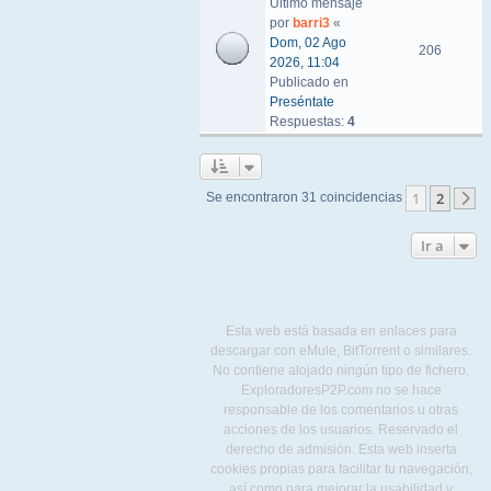
Último mensaje
por
barri3
«
Dom, 02 Ago
206
2026, 11:04
Publicado en
Preséntate
Respuestas:
4
1
2
Se encontraron 31 coincidencias
S
Ir a
Esta web está basada en enlaces para
descargar con eMule, BitTorrent o similares.
No contiene alojado ningún tipo de fichero.
ExploradoresP2P.com no se hace
responsable de los comentarios u otras
acciones de los usuarios. Reservado el
derecho de admisión. Esta web inserta
cookies propias para facilitar tu navegación,
así como para mejorar la usabilidad y