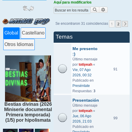
Aquí para modificarlos
Buscar
Búsqueda ava
1
2
Se encontraron 31 coincidencias
S
Global
Castellano
Temas
Otros Idiomas
Me presento
:)
Último mensaje
por
totiyeah
«
91
Vie, 07 Ago
2026, 00:32
Publicado en
Preséntate
Respuestas:
3
Presentación
Bestias divinas (2026
Último mensaje
Miniserie documental
por
totiyeah
«
Primera temporada)
Jue, 06 Ago
99
(1/5) por hipolismata
2026, 21:03
Publicado en