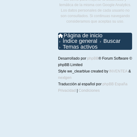
temática de la misma con Google Analytics.
Los datos personales de cada usuario no
son consultados. Si continuas navegando
consideramos que aceptas su uso.
Página de inicio
Índice general
Buscar
Temas activos
Desarrollado por
phpBB
® Forum Software ©
phpBB Limited
Style we_clearblue created by
INVENTEA
&
nextgen
Traducción al español por
phpBB España
Privacidad
|
Condiciones