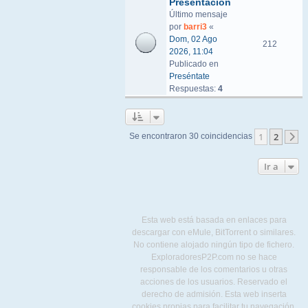
Presentacion
Último mensaje
por
barri3
«
Dom, 02 Ago
212
2026, 11:04
Publicado en
Preséntate
Respuestas:
4
1
2
Se encontraron 30 coincidencias
S
Ir a
Esta web está basada en enlaces para
descargar con eMule, BitTorrent o similares.
No contiene alojado ningún tipo de fichero.
ExploradoresP2P.com no se hace
responsable de los comentarios u otras
acciones de los usuarios. Reservado el
derecho de admisión. Esta web inserta
cookies propias para facilitar tu navegación,