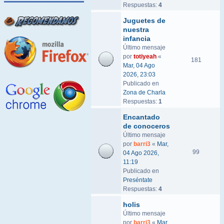
Respuestas:
4
Juguetes de
nuestra
infancia
Último mensaje
por
totiyeah
«
181
Mar, 04 Ago
2026, 23:03
Publicado en
Zona de Charla
Respuestas:
1
Encantado
de conoceros
Último mensaje
por
barri3
«
Mar,
99
04 Ago 2026,
11:19
Publicado en
Preséntate
Respuestas:
4
holis
Último mensaje
por
barri3
«
Mar,