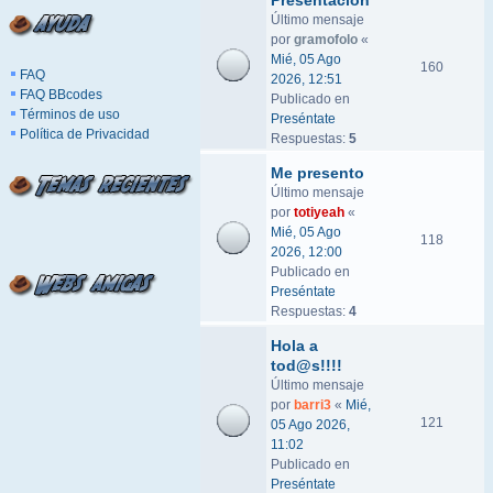
Presentación
Último mensaje
por
gramofolo
«
Mié, 05 Ago
160
FAQ
2026, 12:51
FAQ BBcodes
Publicado en
Términos de uso
Preséntate
Política de Privacidad
Respuestas:
5
Me presento
Último mensaje
por
totiyeah
«
Mié, 05 Ago
118
2026, 12:00
Publicado en
Preséntate
Respuestas:
4
Hola a
tod@s!!!!
Último mensaje
por
barri3
«
Mié,
121
05 Ago 2026,
11:02
Publicado en
Preséntate