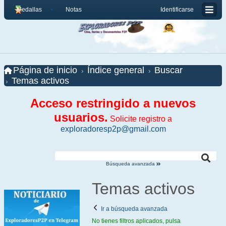
Medallas
Notas
Identificarse
Página de inicio
Índice general
Buscar
Temas activos
Acceso restringido a nuevos
usuarios.
Solicite registro a
exploradoresp2p@gmail.com
Búsqueda avanzada
Temas activos
Ir a búsqueda avanzada
No tienes filtros aplicados, pulsa