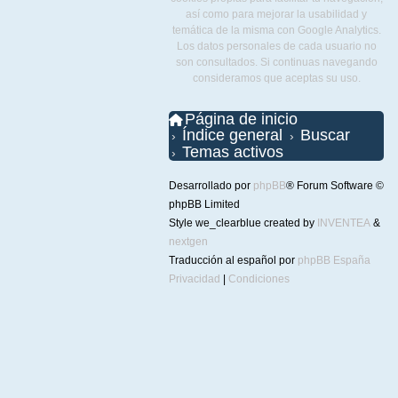
así como para mejorar la usabilidad y
temática de la misma con Google Analytics.
Los datos personales de cada usuario no
son consultados. Si continuas navegando
consideramos que aceptas su uso.
Página de inicio
Índice general
Buscar
Temas activos
Desarrollado por
phpBB
® Forum Software ©
phpBB Limited
Style we_clearblue created by
INVENTEA
&
nextgen
Traducción al español por
phpBB España
Privacidad
|
Condiciones