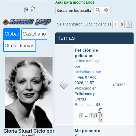
Aquí para modificarlos
Buscar
Búsqueda ava
1
2
Se encontraron 30 coincidencias
S
Global
Castellano
Temas
Otros Idiomas
Petición de
peliculas
Último mensaje
por
sildaviatunante
«
Vie, 07 Ago
2026, 11:57
410392
Publicado en
Peticiones y
Ofertas
Respuestas:
93
1
7
8
9
…
10
Me presento
Gloria Stuart Ciclo por