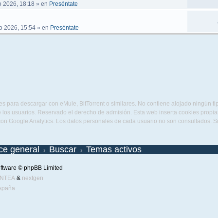
 2026, 18:18
» en
Preséntate
o 2026, 15:54
» en
Preséntate
s para descargar con eMule, BitTorrent o similares. No contiene alojado ningún t
 los usuarios. Reservado el derecho de admisión. Esta web inserta cookies propias 
con Google Analytics. Los datos personales de cada usuario no son consultados. 
ice general
Buscar
Temas activos
ftware © phpBB Limited
ENTEA
&
nextgen
spaña