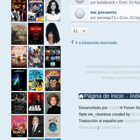
por
katakrack
»
Dom, 02 Ago
me presento
por
amonga73
»
Dom, 02 Ag
Ir a búsqueda avanzada
Esta web está basada en enlace
comentarios u otras acciones de
temática de la misma 
Página de inicio
Índ
Desarrollado por
phpBB
® Forum So
Style we_clearblue created by
INV
Traducción al español por
phpBB E
Privacidad
|
Condiciones