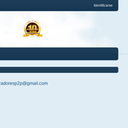
Identificarse
radoresp2p@gmail.com