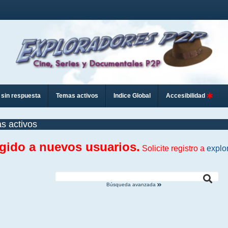
sin respuesta
Temas activos
Indice Global
Accesibilidad
s activos
ngido a nuevos usuarios.
Solicite registro a
explo
Búsqueda avanzada