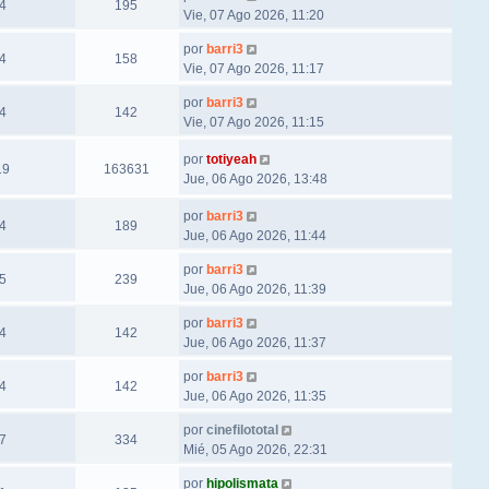
4
195
Vie, 07 Ago 2026, 11:20
por
barri3
4
158
Vie, 07 Ago 2026, 11:17
por
barri3
4
142
Vie, 07 Ago 2026, 11:15
por
totiyeah
19
163631
Jue, 06 Ago 2026, 13:48
por
barri3
4
189
Jue, 06 Ago 2026, 11:44
por
barri3
5
239
Jue, 06 Ago 2026, 11:39
por
barri3
4
142
Jue, 06 Ago 2026, 11:37
por
barri3
4
142
Jue, 06 Ago 2026, 11:35
por
cinefilototal
7
334
Mié, 05 Ago 2026, 22:31
por
hipolismata