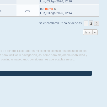
Lun, 03 Ago 2026, 12:16
por
barri3
4
259
Lun, 03 Ago 2026, 12:14
1
2
Se encontraron 32 coincidencias
Sigu
Ir a
ipo de fichero. ExploradoresP2P.com no se hace responsable de los
para facilitar tu navegación, así como para mejorar la usabilidad y
Si continuas navegando consideramos que aceptas su uso.