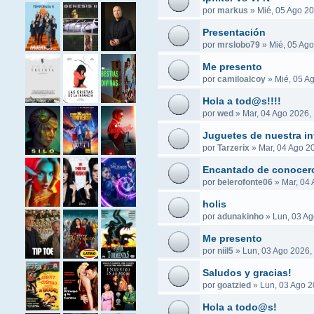
por
markus
»
Mié, 05 Ago 20
Presentación
por
mrslobo79
»
Mié, 05 Ago
Me presento
por
camiloalcoy
»
Mié, 05 A
Hola a tod@s!!!!
por
wed
»
Mar, 04 Ago 2026,
Juguetes de nuestra in
por
Tarzerix
»
Mar, 04 Ago 2
Encantado de conocer
por
belerofonte06
»
Mar, 04 
holis
por
adunakinho
»
Lun, 03 Ag
Me presento
por
niil5
»
Lun, 03 Ago 2026,
Saludos y gracias!
por
goatzied
»
Lun, 03 Ago 2
Hola a todo@s!