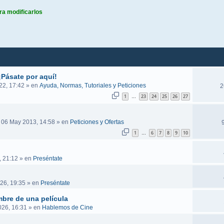
ra modificarlos
queda avanzada
¡Pásate por aquí!
22, 17:42
» en
Ayuda, Normas, Tutoriales y Peticiones
2
1
23
24
25
26
27
…
 06 May 2013, 14:58
» en
Peticiones y Ofertas
1
6
7
8
9
10
…
, 21:12
» en
Preséntate
26, 19:35
» en
Preséntate
mbre de una película
026, 16:31
» en
Hablemos de Cine