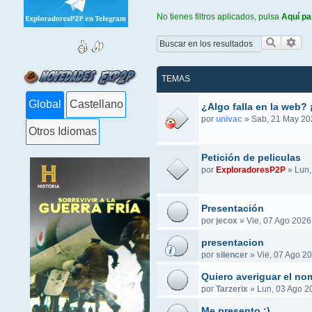
No tienes filtros aplicados, pulsa
Aquí pa
Buscar
Bús
TEMAS
Global
Castellano
¿Algo falla en la web? 
por
univac
»
Sab, 21 May 20
Otros Idiomas
Petición de peliculas
por
ExploradoresP2P
»
Lun,
Presentación
por
jecox
»
Vie, 07 Ago 2026
presentacion
por
silencer
»
Vie, 07 Ago 20
Quiero averiguar el no
por
Tarzerix
»
Lun, 03 Ago 2
Me presento :)