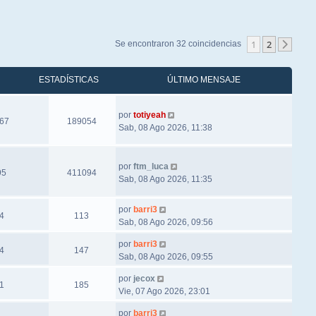
1
2
Se encontraron 32 coincidencias
Sigu
ESTADÍSTICAS
ÚLTIMO MENSAJE
por
totiyeah
67
189054
Sab, 08 Ago 2026, 11:38
por
ftm_luca
95
411094
Sab, 08 Ago 2026, 11:35
por
barri3
4
113
Sab, 08 Ago 2026, 09:56
por
barri3
4
147
Sab, 08 Ago 2026, 09:55
por
jecox
1
185
Vie, 07 Ago 2026, 23:01
por
barri3