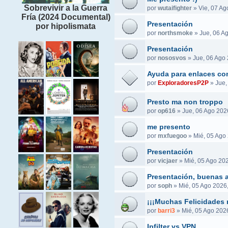
Sobrevivir a la Guerra
por
wutaifighter
»
Vie, 07 Ag
Fría (2024 Documental)
Presentación
por hipolismata
por
northsmoke
»
Jue, 06 A
Presentación
por
nososvos
»
Jue, 06 Ago 
Ayuda para enlaces co
por
ExploradoresP2P
»
Jue,
Presto ma non troppo
por
op616
»
Jue, 06 Ago 202
me presento
por
mxfuegoo
»
Mié, 05 Ago
Presentación
por
vicjaer
»
Mié, 05 Ago 202
Presentación, buenas a
por
soph
»
Mié, 05 Ago 2026
¡¡¡Muchas Felicidades 
por
barri3
»
Mié, 05 Ago 2026
Ipfilter vs VPN