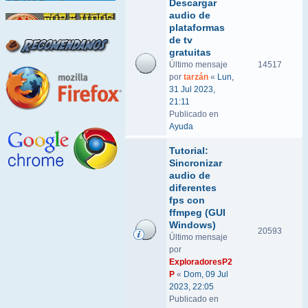
Descargar
audio de
plataformas
de tv
gratuitas
Último mensaje
14517
por
tarzán
«
Lun,
31 Jul 2023,
21:11
Publicado en
Ayuda
Tutorial:
Sincronizar
audio de
diferentes
fps con
ffmpeg (GUI
Windows)
20593
Último mensaje
por
ExploradoresP2
P
«
Dom, 09 Jul
2023, 22:05
Publicado en