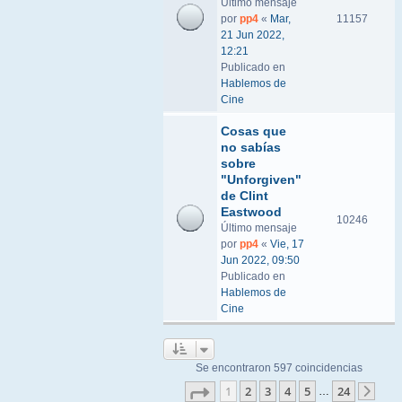
Último mensaje
por
pp4
«
Mar,
11157
21 Jun 2022,
12:21
Publicado en
Hablemos de
Cine
Cosas que
no sabías
sobre
"Unforgiven"
de Clint
Eastwood
10246
Último mensaje
por
pp4
«
Vie, 17
Jun 2022, 09:50
Publicado en
Hablemos de
Cine
Se encontraron 597 coincidencias
Página
1
de
24
1
2
3
4
5
24
…
Sigu