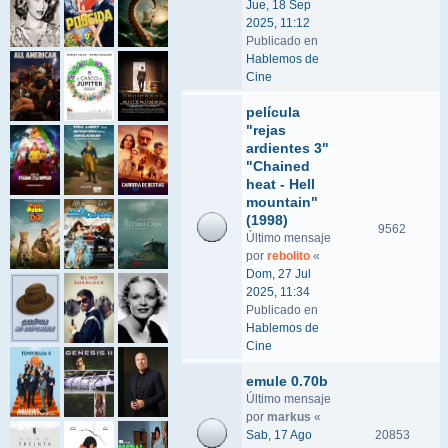
Jue, 18 Sep
2025, 11:12
Publicado en
Hablemos de
Cine
película
"rejas
ardientes 3"
"Chained
heat - Hell
mountain"
(1998)
9562
Último mensaje
por
rebolito
«
Dom, 27 Jul
2025, 11:34
Publicado en
Hablemos de
Cine
emule 0.70b
Último mensaje
por
markus
«
Sab, 17 Ago
20853