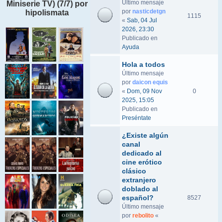
Último mensaje
Miniserie TV) (7/7) por
por
nasticdetgn
hipolismata
1115
«
Sab, 04 Jul
2026, 23:30
Publicado en
Ayuda
Hola a todos
Último mensaje
por
daicon equis
«
Dom, 09 Nov
0
2025, 15:05
Publicado en
Preséntate
¿Existe algún
canal
dedicado al
cine erótico
clásico
extranjero
doblado al
español?
8527
Último mensaje
por
rebolito
«