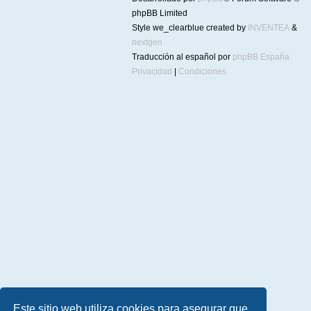
phpBB Limited
Style we_clearblue created by
INVENTEA
&
nextgen
Traducción al español por
phpBB España
Privacidad
|
Condiciones
Este sitio web utiliza cookies para asegurar que