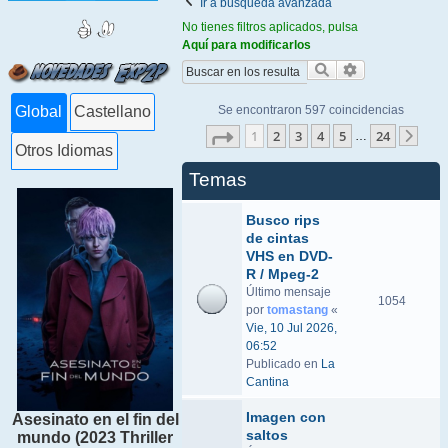
Ir a búsqueda avanzada
No tienes filtros aplicados, pulsa
Aquí para modificarlos
Buscar
Búsqueda ava
Se encontraron 597 coincidencias
Global
Castellano
Página
1
de
24
1
2
3
4
5
24
…
Sigu
Otros Idiomas
Temas
Busco rips
de cintas
VHS en DVD-
R / Mpeg-2
Último mensaje
1054
por
tomastang
«
Vie, 10 Jul 2026,
06:52
Publicado en
La
Cantina
Imagen con
Asesinato en el fin del
saltos
mundo (2023 Thriller