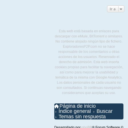
Ir a
Esta web está basada en enlaces para
descargar con eMule, BitTorrent o similares.
No contiene alojado ningún tipo de fichero.
ExploradoresP2P.com no se hace
responsable de los comentarios u otras
acciones de los usuarios. Reservado el
derecho de admisión. Esta web inserta
cookies propias para facilitar tu navegación,
así como para mejorar la usabilidad y
temática de la misma con Google Analytics.
Los datos personales de cada usuario no
son consultados. Si continuas navegando
consideramos que aceptas su uso.
Página de inicio
Índice general
Buscar
Temas sin respuesta
Desarrollado por
phpBB
® Forum Software ©