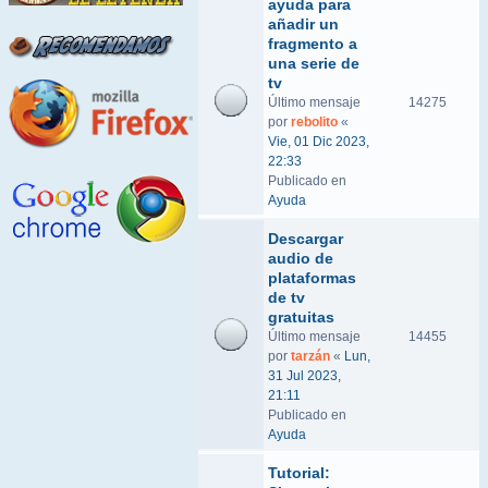
ayuda para
añadir un
fragmento a
una serie de
tv
Último mensaje
14275
por
rebolito
«
Vie, 01 Dic 2023,
22:33
Publicado en
Ayuda
Descargar
audio de
plataformas
de tv
gratuitas
Último mensaje
14455
por
tarzán
«
Lun,
31 Jul 2023,
21:11
Publicado en
Ayuda
Tutorial: