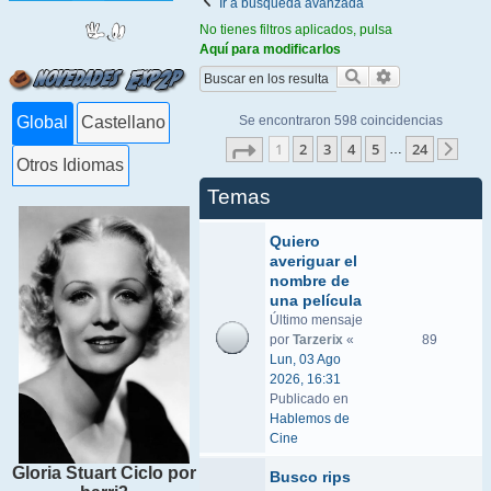
Ir a búsqueda avanzada
No tienes filtros aplicados, pulsa
Aquí para modificarlos
Buscar
Búsqueda ava
Se encontraron 598 coincidencias
Global
Castellano
Página
1
de
24
1
2
3
4
5
24
…
Sigu
Otros Idiomas
Temas
Quiero
averiguar el
nombre de
una película
Último mensaje
por
Tarzerix
«
89
Lun, 03 Ago
2026, 16:31
Publicado en
Hablemos de
Cine
Gloria Stuart Ciclo por
Busco rips