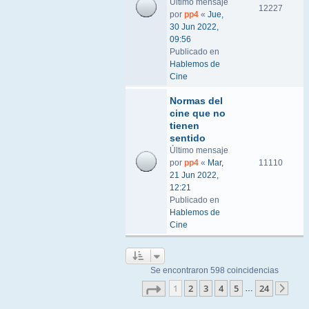
Último mensaje
12227
por
pp4
«
Jue,
30 Jun 2022,
09:56
Publicado en
Hablemos de
Cine
Normas del
cine que no
tienen
sentido
Último mensaje
por
pp4
«
Mar,
11110
21 Jun 2022,
12:21
Publicado en
Hablemos de
Cine
Se encontraron 598 coincidencias
Página
1
de
24
1
2
3
4
5
24
…
Sigu