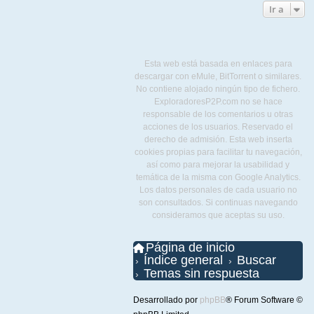
Ir a
Esta web está basada en enlaces para
descargar con eMule, BitTorrent o similares.
No contiene alojado ningún tipo de fichero.
ExploradoresP2P.com no se hace
responsable de los comentarios u otras
acciones de los usuarios. Reservado el
derecho de admisión. Esta web inserta
cookies propias para facilitar tu navegación,
así como para mejorar la usabilidad y
temática de la misma con Google Analytics.
Los datos personales de cada usuario no
son consultados. Si continuas navegando
consideramos que aceptas su uso.
Página de inicio
Índice general
Buscar
Temas sin respuesta
Desarrollado por
phpBB
® Forum Software ©