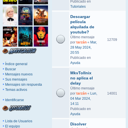
Publicado en
Tutoriales
Descargar
película
alquilada de
youtube?
Último mensaje
12709
por
tarzán
«
Mar,
28 May 2024,
20:55
Publicado en
Ayuda
Índice general
Buscar
MkvTollnix
Mensajes nuevos
no aplica el
Sus mensajes
delay
Mensajes sin respuesta
Último mensaje
Temas activos
por
tarzán
«
Lun,
14001
04 Mar 2024,
Identificarse
14:11
Publicado en
Ayuda
Lista de Usuarios
Disolver
El equipo