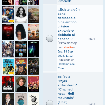
Preséntate
¿Existe algún
canal
dedicado al
cine erótico
clásico
extranjero
doblado al
español?
8501
Último mensaje
por
rebolito
«
Jue, 18 Sep
2025, 11:12
Publicado en
Hablemos de
Cine
película
"rejas
ardientes 3"
"Chained
heat - Hell
mountain"
(1998)
9451