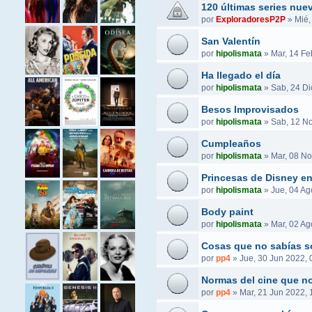
120 últimas series nue
por
ExploradoresP2P
»
Mié,
San Valentín
por
hipolismata
»
Mar, 14 Fe
Ha llegado el día
por
hipolismata
»
Sab, 24 Di
Besos Improvisados
por
hipolismata
»
Sab, 12 No
Cumpleaños
por
hipolismata
»
Mar, 08 No
Princesas de Disney e
por
hipolismata
»
Jue, 04 Ag
Body paint
por
hipolismata
»
Mar, 02 Ag
Cosas que no sabías s
por
pp4
»
Jue, 30 Jun 2022, 
Normas del cine que no
por
pp4
»
Mar, 21 Jun 2022, 