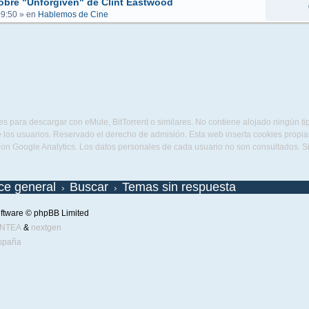
obre "Unforgiven" de Clint Eastwood
09:50
» en
Hablemos de Cine
s para descargar con eMule, BitTorrent o similares. No contiene alojado ningún t
 los usuarios. Reservado el derecho de admisión. Esta web inserta cookies propias 
con Google Analytics. Los datos personales de cada usuario no son consultados. 
ice general
Buscar
Temas sin respuesta
ftware © phpBB Limited
ENTEA
&
nextgen
spaña