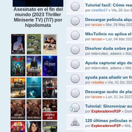
Tutorial facil: Cómo r
Asesinato en el fin del
por
cinefilo17
»
Vie, 28 Jun 
mundo (2023 Thriller
Descargar película alq
Miniserie TV) (7/7) por
hipolismata
por
tarzan
»
Mar, 28 May 202
MkvTollnix no aplica el
por
tarzan
»
Lun, 04 Mar 202
Disolver duda sobre pel
por
miercoles_adams
»
Mar
Ayuda capturar algo de
por
miercoles_adams
»
Mié
ayuda para añadir un f
por
rebolito
»
Vie, 01 Dic 20
Descargar audio de pla
por
tarzan
»
Lun, 31 Jul 2023
Tutorial: Sincronizar 
por
ExploradoresP2P
»
Dom,
120 últimas películas 
por
ExploradoresP2P
»
Mié,