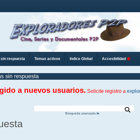
sin respuesta
Temas activos
Indice Global
Accesibilidad
s sin respuesta
ngido a nuevos usuarios.
Solicite registro a
explo
Búsqueda avanzada
uesta