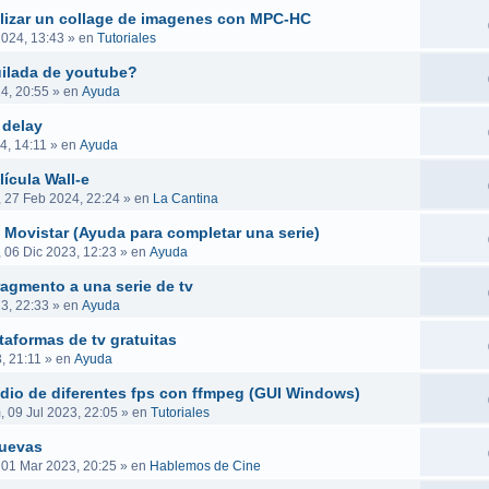
ealizar un collage de imagenes con MPC-HC
2024, 13:43
» en
Tutoriales
uilada de youtube?
4, 20:55
» en
Ayuda
 delay
4, 14:11
» en
Ayuda
ícula Wall-e
, 27 Feb 2024, 22:24
» en
La Cantina
 Movistar (Ayuda para completar una serie)
, 06 Dic 2023, 12:23
» en
Ayuda
ragmento a una serie de tv
23, 22:33
» en
Ayuda
taformas de tv gratuitas
, 21:11
» en
Ayuda
audio de diferentes fps con ffmpeg (GUI Windows)
 09 Jul 2023, 22:05
» en
Tutoriales
nuevas
 01 Mar 2023, 20:25
» en
Hablemos de Cine