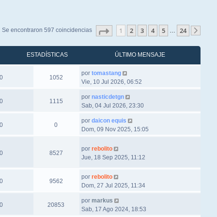
Página
1
de
24
1
2
3
4
5
24
Se encontraron 597 coincidencias
…
Sigu
ESTADÍSTICAS
ÚLTIMO MENSAJE
por
tomastang
0
1052
Vie, 10 Jul 2026, 06:52
por
nasticdetgn
0
1115
Sab, 04 Jul 2026, 23:30
por
daicon equis
0
0
Dom, 09 Nov 2025, 15:05
por
rebolito
0
8527
Jue, 18 Sep 2025, 11:12
por
rebolito
0
9562
Dom, 27 Jul 2025, 11:34
por
markus
0
20853
Sab, 17 Ago 2024, 18:53