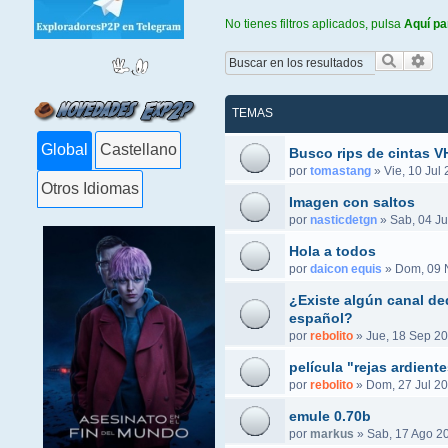
No tienes filtros aplicados, pulsa
Aquí pa
Buscar
Bús
TEMAS
Global
Castellano
Busco rips de cintas 
por
tomastang
»
Vie, 10 Jul
Otros Idiomas
Imagen con saltos
por
nasticdetgn
»
Sab, 04 Ju
Hola a todos
por
daicon equis
»
Dom, 09 
¿Existe algún canal ded
español?
por
rebolito
»
Jue, 18 Sep 20
película "rejas ardient
por
rebolito
»
Dom, 27 Jul 20
emule 0.70b
por
markus
»
Sab, 17 Ago 2