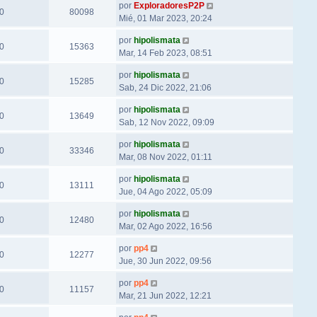
por
ExploradoresP2P
0
80098
Mié, 01 Mar 2023, 20:24
por
hipolismata
0
15363
Mar, 14 Feb 2023, 08:51
por
hipolismata
0
15285
Sab, 24 Dic 2022, 21:06
por
hipolismata
0
13649
Sab, 12 Nov 2022, 09:09
por
hipolismata
0
33346
Mar, 08 Nov 2022, 01:11
por
hipolismata
0
13111
Jue, 04 Ago 2022, 05:09
por
hipolismata
0
12480
Mar, 02 Ago 2022, 16:56
por
pp4
0
12277
Jue, 30 Jun 2022, 09:56
por
pp4
0
11157
Mar, 21 Jun 2022, 12:21