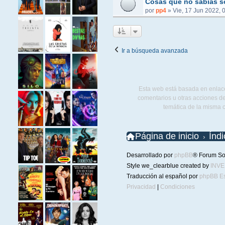
Cosas que no sabías s
por
pp4
»
Vie, 17 Jun 2022, 
Ir a búsqueda avanzada
Esta web está basada en enlace
comentarios u otras acciones de
temática de la misma 
Página de inicio
Índ
Desarrollado por
phpBB
® Forum So
Style we_clearblue created by
INV
Traducción al español por
phpBB E
Privacidad
|
Condiciones