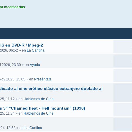
ra modificarlos
queda avanzada
VHS en DVD-R / Mpeg-2
 2026, 06:52
» en
La Cantina
l 2026, 23:30
» en
Ayuda
Nov 2025, 15:05
» en
Preséntate
icado al cine erótico clásico extranjero doblado al
25, 11:12
» en
Hablemos de Cine
es 3" "Chained heat - Hell mountain" (1998)
25, 11:34
» en
Hablemos de Cine
024, 18:53
» en
La Cantina