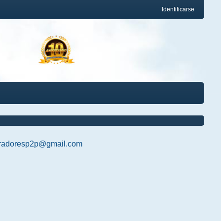
Identificarse
radoresp2p@gmail.com