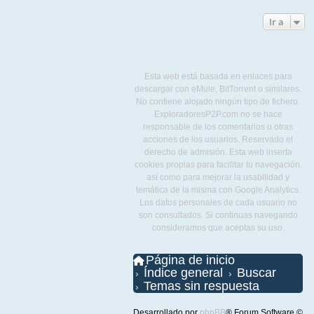
Ir a
Esta web está basada en enlaces para
descargar con eMule, BitTorrent o similares.
No contiene alojado ningún tipo de fichero.
ExploradoresP2P.com no se hace
responsable de los comentarios u otras
acciones de los usuarios. Reservado el
derecho de admisión. Esta web inserta
cookies propias para facilitar tu navegación,
así como para mejorar la usabilidad y
temática de la misma con Google Analytics.
Los datos personales de cada usuario no
son consultados. Si continuas navegando
consideramos que aceptas su uso.
Página de inicio
Índice general
Buscar
Temas sin respuesta
Desarrollado por
phpBB
® Forum Software ©