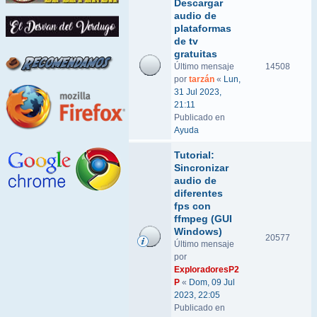
Descargar
audio de
plataformas
de tv
gratuitas
Último mensaje
14508
por
tarzán
«
Lun,
31 Jul 2023,
21:11
Publicado en
Ayuda
Tutorial:
Sincronizar
audio de
diferentes
fps con
ffmpeg (GUI
Windows)
20577
Último mensaje
por
ExploradoresP2
P
«
Dom, 09 Jul
2023, 22:05
Publicado en