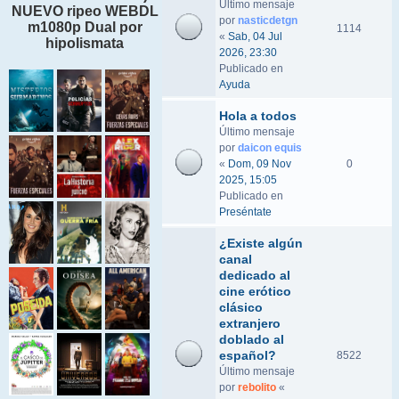
Último mensaje
NUEVO ripeo WEBDL
por
nasticdetgn
m1080p Dual por
1114
«
Sab, 04 Jul
hipolismata
2026, 23:30
Publicado en
Ayuda
Hola a todos
Último mensaje
por
daicon equis
«
Dom, 09 Nov
0
2025, 15:05
Publicado en
Preséntate
¿Existe algún
canal
dedicado al
cine erótico
clásico
extranjero
doblado al
español?
8522
Último mensaje
por
rebolito
«