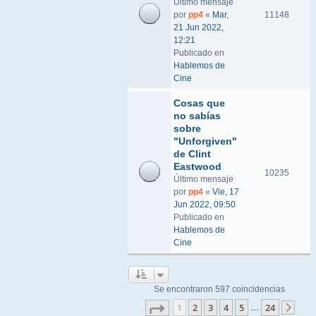
Último mensaje
por
pp4
«
Mar,
11148
21 Jun 2022,
12:21
Publicado en
Hablemos de
Cine
Cosas que
no sabías
sobre
"Unforgiven"
de Clint
Eastwood
10235
Último mensaje
por
pp4
«
Vie, 17
Jun 2022, 09:50
Publicado en
Hablemos de
Cine
Se encontraron 597 coincidencias
Página
1
de
24
1
2
3
4
5
24
…
Sigu