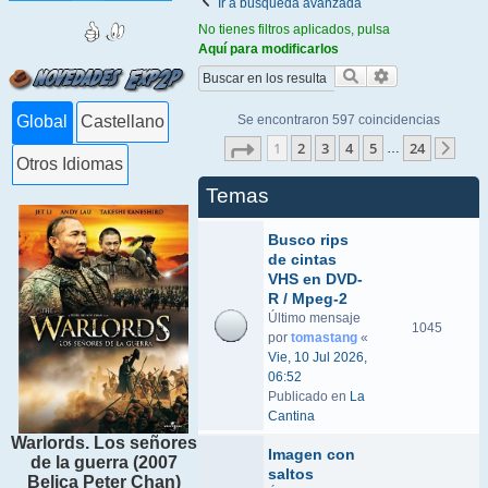
Ir a búsqueda avanzada
No tienes filtros aplicados, pulsa
Aquí para modificarlos
Buscar
Búsqueda ava
Se encontraron 597 coincidencias
Global
Castellano
Página
1
de
24
1
2
3
4
5
24
…
Sigu
Otros Idiomas
Temas
Busco rips
de cintas
VHS en DVD-
R / Mpeg-2
Último mensaje
1045
por
tomastang
«
Vie, 10 Jul 2026,
06:52
Publicado en
La
Cantina
Warlords. Los señores
Imagen con
de la guerra (2007
saltos
Belica Peter Chan)