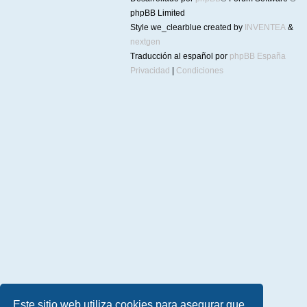
phpBB Limited
Style we_clearblue created by
INVENTEA
&
nextgen
Traducción al español por
phpBB España
Privacidad
|
Condiciones
Este sitio web utiliza cookies para asegurar que