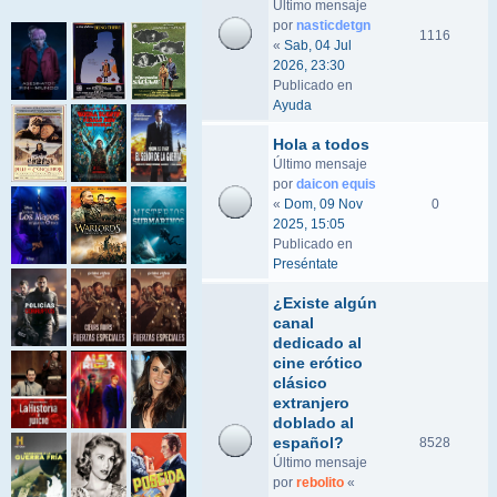
Último mensaje
por
nasticdetgn
1116
«
Sab, 04 Jul
2026, 23:30
Publicado en
Ayuda
Hola a todos
Último mensaje
por
daicon equis
«
Dom, 09 Nov
0
2025, 15:05
Publicado en
Preséntate
¿Existe algún
canal
dedicado al
cine erótico
clásico
extranjero
doblado al
español?
8528
Último mensaje
por
rebolito
«