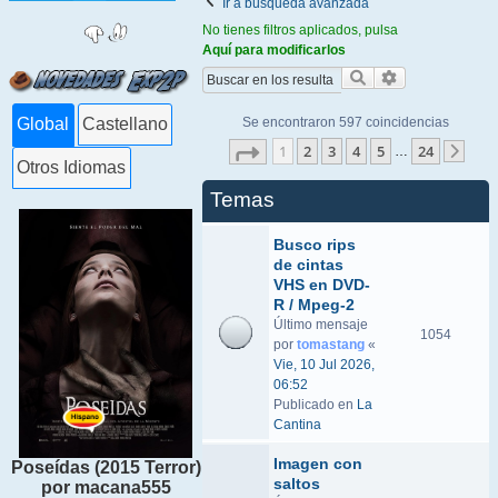
Ir a búsqueda avanzada
No tienes filtros aplicados, pulsa
Aquí para modificarlos
Buscar
Búsqueda ava
Se encontraron 597 coincidencias
Global
Castellano
Página
1
de
24
1
2
3
4
5
24
…
Sigu
Otros Idiomas
Temas
Busco rips
de cintas
VHS en DVD-
R / Mpeg-2
Último mensaje
1054
por
tomastang
«
Vie, 10 Jul 2026,
06:52
Publicado en
La
Cantina
Imagen con
Poseídas (2015 Terror)
saltos
por macana555