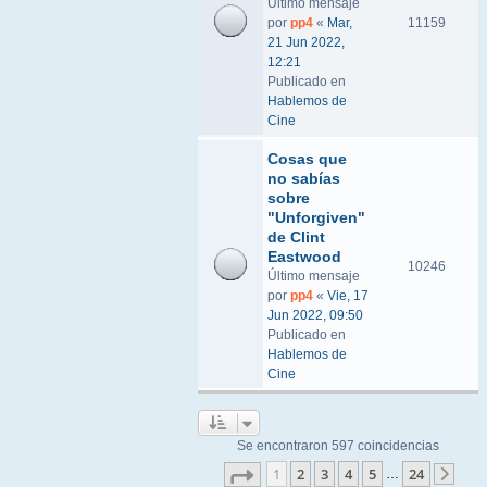
Último mensaje
por
pp4
«
Mar,
11159
21 Jun 2022,
12:21
Publicado en
Hablemos de
Cine
Cosas que
no sabías
sobre
"Unforgiven"
de Clint
Eastwood
10246
Último mensaje
por
pp4
«
Vie, 17
Jun 2022, 09:50
Publicado en
Hablemos de
Cine
Se encontraron 597 coincidencias
Página
1
de
24
1
2
3
4
5
24
…
Sigu