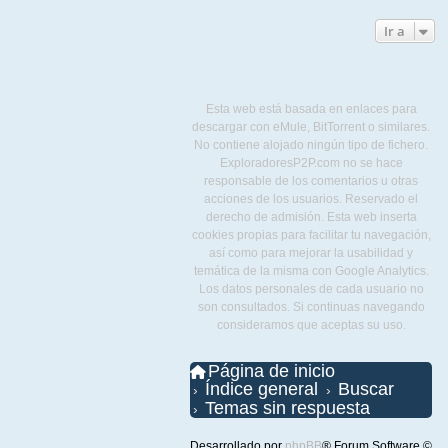
Ir a
Esta web está basada en enlaces para
descargar con eMule, BitTorrent o similares.
No contiene alojado ningún tipo de fichero.
ExploradoresP2P.com no se hace
responsable de los comentarios u otras
acciones de los usuarios. Reservado el
derecho de admisión. Esta web inserta
cookies propias para facilitar tu navegación,
así como para mejorar la usabilidad y
temática de la misma con Google Analytics.
Los datos personales de cada usuario no
son consultados. Si continuas navegando
consideramos que aceptas su uso.
Página de inicio
Índice general
Buscar
Temas sin respuesta
Desarrollado por
phpBB
® Forum Software ©