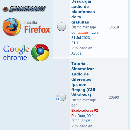
Descargar
audio de
plataformas
de tv
gratuitas
Último mensaje
14518
por
tarzán
«
Lun,
31 Jul 2023,
21:11
Publicado en
Ayuda
Tutorial:
Sincronizar
audio de
diferentes
fps con
ffmpeg (GUI
Windows)
20593
Último mensaje
por
ExploradoresP2
P
«
Dom, 09 Jul
2023, 22:05
Publicado en