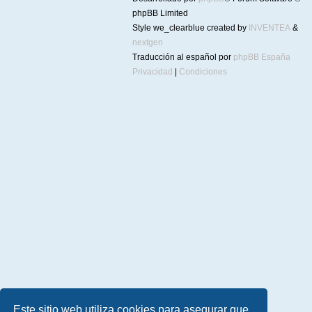
phpBB Limited
Style we_clearblue created by
INVENTEA
&
nextgen
Traducción al español por
phpBB España
Privacidad
|
Condiciones
Este sitio web utiliza cookies para asegurar que