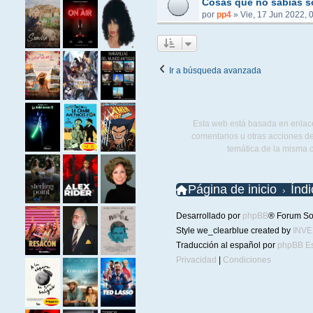
Cosas que no sabías s
por
pp4
»
Vie, 17 Jun 2022, 
Ir a búsqueda avanzada
Esta web está basada en enlace
comentarios u otras acciones de
temática de la misma 
Página de inicio
Índ
Desarrollado por
phpBB
® Forum So
Style we_clearblue created by
INV
Traducción al español por
phpBB E
Privacidad
|
Condiciones