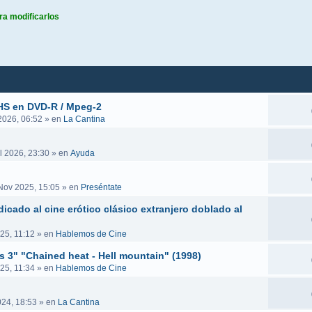
ra modificarlos
queda avanzada
VHS en DVD-R / Mpeg-2
 2026, 06:52
» en
La Cantina
l 2026, 23:30
» en
Ayuda
Nov 2025, 15:05
» en
Preséntate
icado al cine erótico clásico extranjero doblado al
25, 11:12
» en
Hablemos de Cine
es 3" "Chained heat - Hell mountain" (1998)
25, 11:34
» en
Hablemos de Cine
024, 18:53
» en
La Cantina