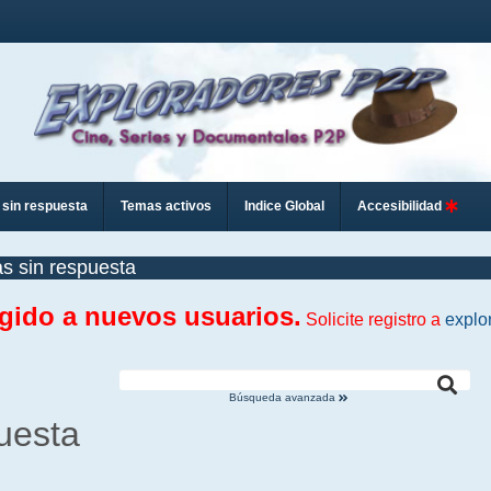
sin respuesta
Temas activos
Indice Global
Accesibilidad
s sin respuesta
ngido a nuevos usuarios.
Solicite registro a
explo
Búsqueda avanzada
uesta