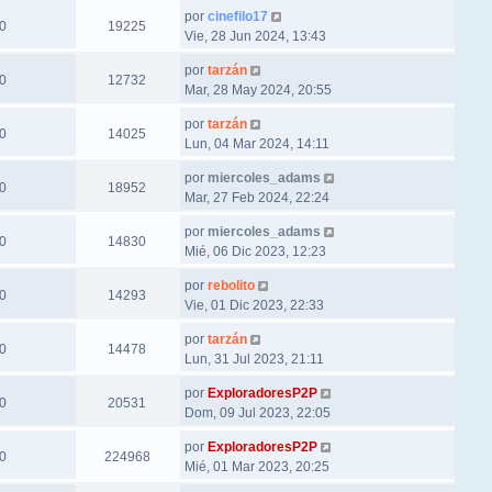
por
cinefilo17
0
19225
Vie, 28 Jun 2024, 13:43
por
tarzán
0
12732
Mar, 28 May 2024, 20:55
por
tarzán
0
14025
Lun, 04 Mar 2024, 14:11
por
miercoles_adams
0
18952
Mar, 27 Feb 2024, 22:24
por
miercoles_adams
0
14830
Mié, 06 Dic 2023, 12:23
por
rebolito
0
14293
Vie, 01 Dic 2023, 22:33
por
tarzán
0
14478
Lun, 31 Jul 2023, 21:11
por
ExploradoresP2P
0
20531
Dom, 09 Jul 2023, 22:05
por
ExploradoresP2P
0
224968
Mié, 01 Mar 2023, 20:25