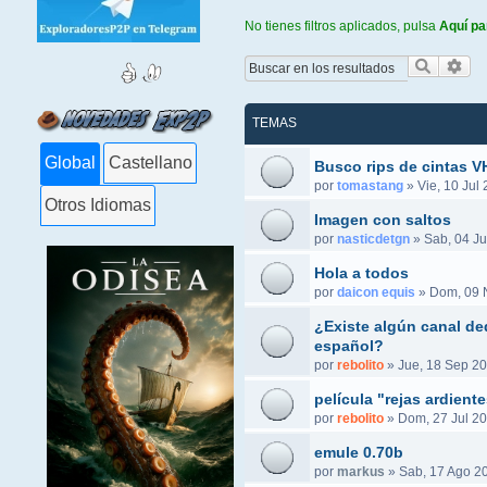
No tienes filtros aplicados, pulsa
Aquí pa
Buscar
Bús
TEMAS
Global
Castellano
Busco rips de cintas 
por
tomastang
»
Vie, 10 Jul
Otros Idiomas
Imagen con saltos
por
nasticdetgn
»
Sab, 04 Ju
Hola a todos
por
daicon equis
»
Dom, 09 
¿Existe algún canal ded
español?
por
rebolito
»
Jue, 18 Sep 20
película "rejas ardient
por
rebolito
»
Dom, 27 Jul 20
emule 0.70b
por
markus
»
Sab, 17 Ago 2