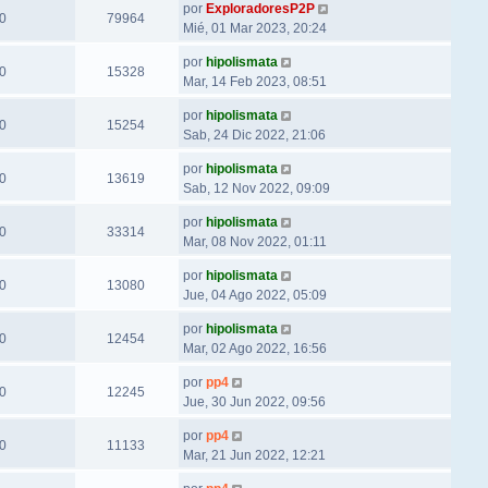
por
ExploradoresP2P
0
79964
Mié, 01 Mar 2023, 20:24
por
hipolismata
0
15328
Mar, 14 Feb 2023, 08:51
por
hipolismata
0
15254
Sab, 24 Dic 2022, 21:06
por
hipolismata
0
13619
Sab, 12 Nov 2022, 09:09
por
hipolismata
0
33314
Mar, 08 Nov 2022, 01:11
por
hipolismata
0
13080
Jue, 04 Ago 2022, 05:09
por
hipolismata
0
12454
Mar, 02 Ago 2022, 16:56
por
pp4
0
12245
Jue, 30 Jun 2022, 09:56
por
pp4
0
11133
Mar, 21 Jun 2022, 12:21