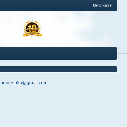
Identificarse
radoresp2p@gmail.com