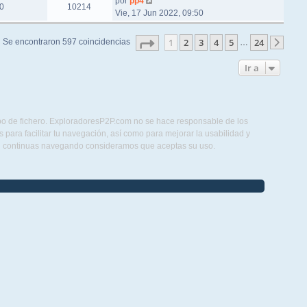
por
pp4
0
10214
Vie, 17 Jun 2022, 09:50
Página
1
de
24
1
2
3
4
5
24
Se encontraron 597 coincidencias
…
Sigu
Ir a
ipo de fichero. ExploradoresP2P.com no se hace responsable de los
para facilitar tu navegación, así como para mejorar la usabilidad y
Si continuas navegando consideramos que aceptas su uso.