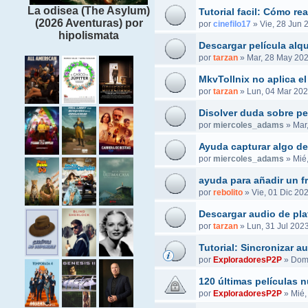
La odisea (The Asylum)
Tutorial facil: Cómo r
(2026 Aventuras) por
por
cinefilo17
»
Vie, 28 Jun 
hipolismata
Descargar película alq
por
tarzan
»
Mar, 28 May 202
MkvTollnix no aplica el
por
tarzan
»
Lun, 04 Mar 202
Disolver duda sobre pel
por
miercoles_adams
»
Mar
Ayuda capturar algo de
por
miercoles_adams
»
Mié
ayuda para añadir un f
por
rebolito
»
Vie, 01 Dic 20
Descargar audio de pla
por
tarzan
»
Lun, 31 Jul 2023
Tutorial: Sincronizar 
por
ExploradoresP2P
»
Dom,
120 últimas películas 
por
ExploradoresP2P
»
Mié,