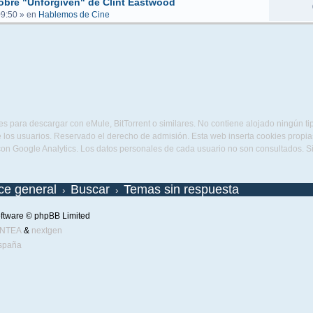
obre "Unforgiven" de Clint Eastwood
09:50
» en
Hablemos de Cine
s para descargar con eMule, BitTorrent o similares. No contiene alojado ningún t
 los usuarios. Reservado el derecho de admisión. Esta web inserta cookies propias 
con Google Analytics. Los datos personales de cada usuario no son consultados. 
ice general
Buscar
Temas sin respuesta
ftware © phpBB Limited
ENTEA
&
nextgen
spaña