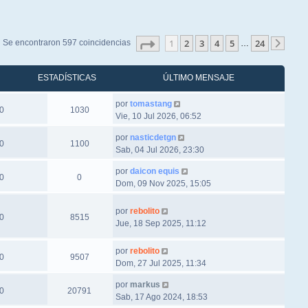
Página
1
de
24
1
2
3
4
5
24
Se encontraron 597 coincidencias
…
Sigu
ESTADÍSTICAS
ÚLTIMO MENSAJE
por
tomastang
0
1030
Vie, 10 Jul 2026, 06:52
por
nasticdetgn
0
1100
Sab, 04 Jul 2026, 23:30
por
daicon equis
0
0
Dom, 09 Nov 2025, 15:05
por
rebolito
0
8515
Jue, 18 Sep 2025, 11:12
por
rebolito
0
9507
Dom, 27 Jul 2025, 11:34
por
markus
0
20791
Sab, 17 Ago 2024, 18:53