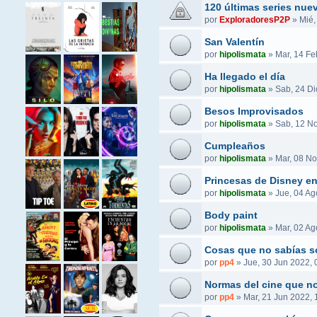
120 últimas series nue
por
ExploradoresP2P
»
Mié,
San Valentín
por
hipolismata
»
Mar, 14 Fe
Ha llegado el día
por
hipolismata
»
Sab, 24 Di
Besos Improvisados
por
hipolismata
»
Sab, 12 No
Cumpleaños
por
hipolismata
»
Mar, 08 No
Princesas de Disney e
por
hipolismata
»
Jue, 04 Ag
Body paint
por
hipolismata
»
Mar, 02 Ag
Cosas que no sabías s
por
pp4
»
Jue, 30 Jun 2022, 
Normas del cine que no
por
pp4
»
Mar, 21 Jun 2022, 