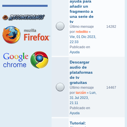
ayuda para
añadir un
fragmento a
una serie de
tv
Último mensaje
14282
por
rebolito
«
Vie, 01 Dic 2023,
22:33
Publicado en
Ayuda
Descargar
audio de
plataformas
de tv
gratuitas
Último mensaje
14467
por
tarzán
«
Lun,
31 Jul 2023,
21:11
Publicado en
Ayuda
Tutorial: