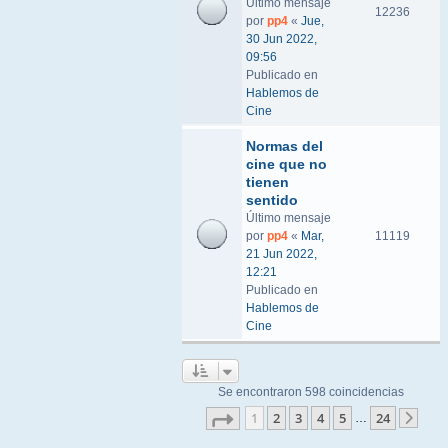
Último mensaje
12236
por
pp4
«
Jue,
30 Jun 2022,
09:56
Publicado en
Hablemos de
Cine
Normas del
cine que no
tienen
sentido
Último mensaje
por
pp4
«
Mar,
11119
21 Jun 2022,
12:21
Publicado en
Hablemos de
Cine
Se encontraron 598 coincidencias
Página
1
de
24
1
2
3
4
5
24
…
Sigu