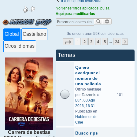
Ir a búsqueda avanzada
No tienes filtros aplicados, pulsa
Aquí para modificarlos
Buscar
Búsqueda ava
Se encontraron 598 coincidencias
Global
Castellano
Página
1
de
24
1
2
3
4
5
24
…
Sigu
Otros Idiomas
Temas
Quiero
averiguar el
nombre de
una película
Último mensaje
por
Tarzerix
«
101
Lun, 03 Ago
2026, 16:31
Publicado en
Hablemos de
Cine
Carrera de bestias
Busco rips