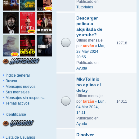
Publicado en
Tutoriales
Descargar
película
alquilada de
youtube?
Último mensaje
12718
por
tarzán
«
Mar,
28 May 2024,
20:55
Publicado en
Ayuda
Índice general
MkvTollnix
Buscar
no aplica el
Mensajes nuevos
delay
Sus mensajes
Último mensaje
Mensajes sin respuesta
por
tarzán
«
Lun,
14011
Temas activos
04 Mar 2024,
14:11
Identificarse
Publicado en
Ayuda
Disolver
Lista de Usuarios