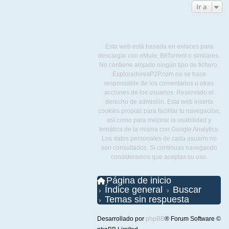
Ir a
Esta web está basada en enlaces para
descargar con eMule, BitTorrent o similares.
No contiene alojado ningún tipo de fichero.
ExploradoresP2P.com no se hace
responsable de los comentarios u otras
acciones de los usuarios. Reservado el
derecho de admisión. Esta web inserta
cookies propias para facilitar tu navegación,
así como para mejorar la usabilidad y
temática de la misma con Google Analytics.
Los datos personales de cada usuario no
son consultados. Si continuas navegando
consideramos que aceptas su uso.
Página de inicio
Índice general
Buscar
Temas sin respuesta
Desarrollado por
phpBB
® Forum Software ©