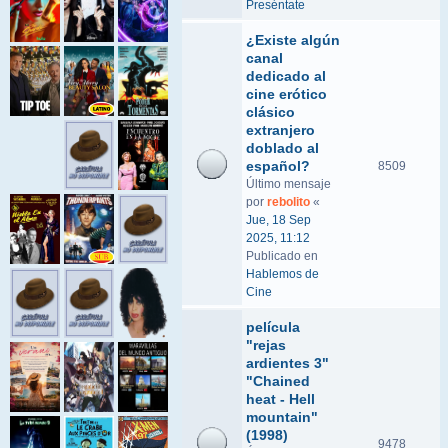
Preséntate
¿Existe algún
canal
dedicado al
cine erótico
clásico
extranjero
doblado al
español?
8509
Último mensaje
por
rebolito
«
Jue, 18 Sep
2025, 11:12
Publicado en
Hablemos de
Cine
película
"rejas
ardientes 3"
"Chained
heat - Hell
mountain"
(1998)
9478