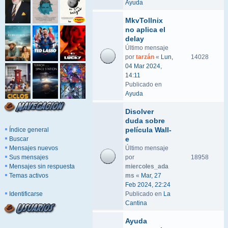
Ayuda
MkvTollnix
no aplica el
delay
Último mensaje
por
tarzán
«
Lun,
14028
04 Mar 2024,
14:11
Publicado en
Ayuda
Disolver
duda sobre
película Wall-
Índice general
e
Buscar
Mensajes nuevos
Último mensaje
Sus mensajes
por
18958
Mensajes sin respuesta
miercoles_ada
Temas activos
ms
«
Mar, 27
Feb 2024, 22:24
Identificarse
Publicado en
La
Cantina
Ayuda