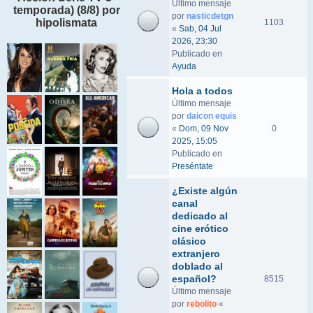
Último mensaje
temporada) (8/8) por
por
nasticdetgn
hipolismata
1103
«
Sab, 04 Jul
2026, 23:30
Publicado en
Ayuda
Hola a todos
Último mensaje
por
daicon equis
«
Dom, 09 Nov
0
2025, 15:05
Publicado en
Preséntate
¿Existe algún
canal
dedicado al
cine erótico
clásico
extranjero
doblado al
español?
8515
Último mensaje
por
rebolito
«