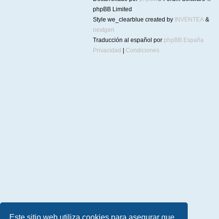
phpBB Limited
Style we_clearblue created by
INVENTEA
&
nextgen
Traducción al español por
phpBB España
Privacidad
|
Condiciones
Este sitio web utiliza cookies para asegurar que