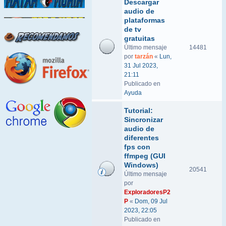
Descargar
audio de
plataformas
de tv
gratuitas
Último mensaje
14481
por
tarzán
«
Lun,
31 Jul 2023,
21:11
Publicado en
Ayuda
Tutorial:
Sincronizar
audio de
diferentes
fps con
ffmpeg (GUI
Windows)
20541
Último mensaje
por
ExploradoresP2
P
«
Dom, 09 Jul
2023, 22:05
Publicado en