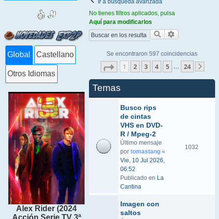
Ir a búsqueda avanzada
No tienes filtros aplicados, pulsa
Aquí para modificarlos
Buscar
Búsqueda ava
Se encontraron 597 coincidencias
Global
Castellano
Página
1
de
24
1
2
3
4
5
24
…
Sigu
Otros Idiomas
Temas
Busco rips
de cintas
VHS en DVD-
R / Mpeg-2
Último mensaje
1032
por
tomastang
«
Vie, 10 Jul 2026,
06:52
Publicado en
La
Cantina
Imagen con
Alex Rider (2024
saltos
Acción Serie TV 3ª