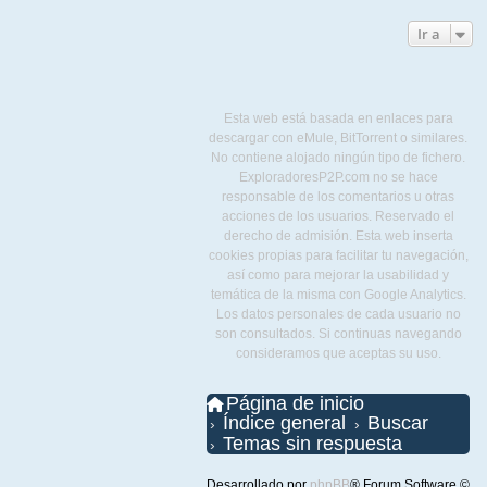
Ir a
Esta web está basada en enlaces para
descargar con eMule, BitTorrent o similares.
No contiene alojado ningún tipo de fichero.
ExploradoresP2P.com no se hace
responsable de los comentarios u otras
acciones de los usuarios. Reservado el
derecho de admisión. Esta web inserta
cookies propias para facilitar tu navegación,
así como para mejorar la usabilidad y
temática de la misma con Google Analytics.
Los datos personales de cada usuario no
son consultados. Si continuas navegando
consideramos que aceptas su uso.
Página de inicio
Índice general
Buscar
Temas sin respuesta
Desarrollado por
phpBB
® Forum Software ©