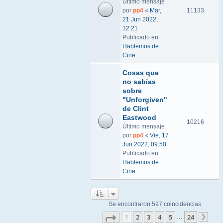
Último mensaje
por
pp4
«
Mar,
11133
21 Jun 2022,
12:21
Publicado en
Hablemos de
Cine
Cosas que
no sabías
sobre
"Unforgiven"
de Clint
Eastwood
10216
Último mensaje
por
pp4
«
Vie, 17
Jun 2022, 09:50
Publicado en
Hablemos de
Cine
Se encontraron 597 coincidencias
Página
1
de
24
1
2
3
4
5
24
…
Sigu