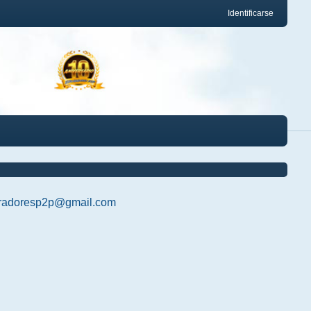
Identificarse
radoresp2p@gmail.com