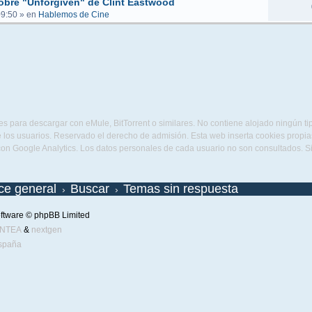
obre "Unforgiven" de Clint Eastwood
09:50
» en
Hablemos de Cine
s para descargar con eMule, BitTorrent o similares. No contiene alojado ningún t
 los usuarios. Reservado el derecho de admisión. Esta web inserta cookies propias 
con Google Analytics. Los datos personales de cada usuario no son consultados. 
ice general
Buscar
Temas sin respuesta
ftware © phpBB Limited
ENTEA
&
nextgen
spaña