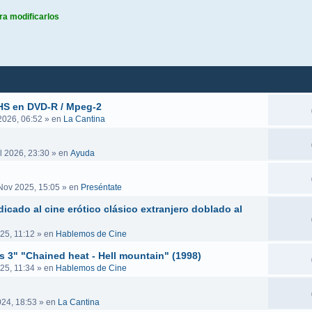
ra modificarlos
queda avanzada
VHS en DVD-R / Mpeg-2
 2026, 06:52
» en
La Cantina
l 2026, 23:30
» en
Ayuda
Nov 2025, 15:05
» en
Preséntate
icado al cine erótico clásico extranjero doblado al
25, 11:12
» en
Hablemos de Cine
es 3" "Chained heat - Hell mountain" (1998)
25, 11:34
» en
Hablemos de Cine
024, 18:53
» en
La Cantina