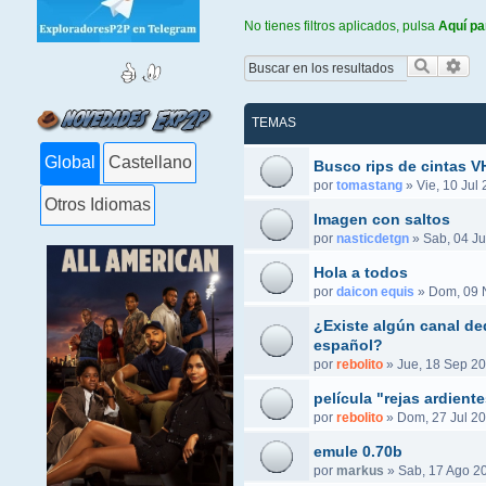
No tienes filtros aplicados, pulsa
Aquí pa
Buscar
Bús
TEMAS
Global
Castellano
Busco rips de cintas 
por
tomastang
»
Vie, 10 Jul
Otros Idiomas
Imagen con saltos
por
nasticdetgn
»
Sab, 04 Ju
Hola a todos
por
daicon equis
»
Dom, 09 
¿Existe algún canal ded
español?
por
rebolito
»
Jue, 18 Sep 20
película "rejas ardient
por
rebolito
»
Dom, 27 Jul 20
emule 0.70b
por
markus
»
Sab, 17 Ago 2