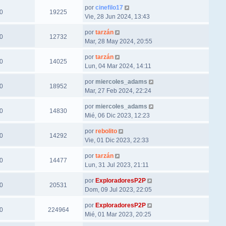
por
cinefilo17
0
19225
Vie, 28 Jun 2024, 13:43
por
tarzán
0
12732
Mar, 28 May 2024, 20:55
por
tarzán
0
14025
Lun, 04 Mar 2024, 14:11
por
miercoles_adams
0
18952
Mar, 27 Feb 2024, 22:24
por
miercoles_adams
0
14830
Mié, 06 Dic 2023, 12:23
por
rebolito
0
14292
Vie, 01 Dic 2023, 22:33
por
tarzán
0
14477
Lun, 31 Jul 2023, 21:11
por
ExploradoresP2P
0
20531
Dom, 09 Jul 2023, 22:05
por
ExploradoresP2P
0
224964
Mié, 01 Mar 2023, 20:25