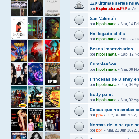
120 últimas series nue
por
ExploradoresP2P
»
Mié,
San Valentín
por
hipolismata
»
Mar, 14 Fe
Ha llegado el día
por
hipolismata
»
Sab, 24 Di
Besos Improvisados
por
hipolismata
»
Sab, 12 No
Cumpleaños
por
hipolismata
»
Mar, 08 No
Princesas de Disney e
por
hipolismata
»
Jue, 04 Ag
Body paint
por
hipolismata
»
Mar, 02 Ag
Cosas que no sabías s
por
pp4
»
Jue, 30 Jun 2022, 
Normas del cine que no
por
pp4
»
Mar, 21 Jun 2022, 