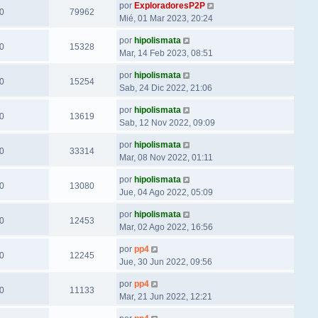
por
ExploradoresP2P
0
79962
Mié, 01 Mar 2023, 20:24
por
hipolismata
0
15328
Mar, 14 Feb 2023, 08:51
por
hipolismata
0
15254
Sab, 24 Dic 2022, 21:06
por
hipolismata
0
13619
Sab, 12 Nov 2022, 09:09
por
hipolismata
0
33314
Mar, 08 Nov 2022, 01:11
por
hipolismata
0
13080
Jue, 04 Ago 2022, 05:09
por
hipolismata
0
12453
Mar, 02 Ago 2022, 16:56
por
pp4
0
12245
Jue, 30 Jun 2022, 09:56
por
pp4
0
11133
Mar, 21 Jun 2022, 12:21