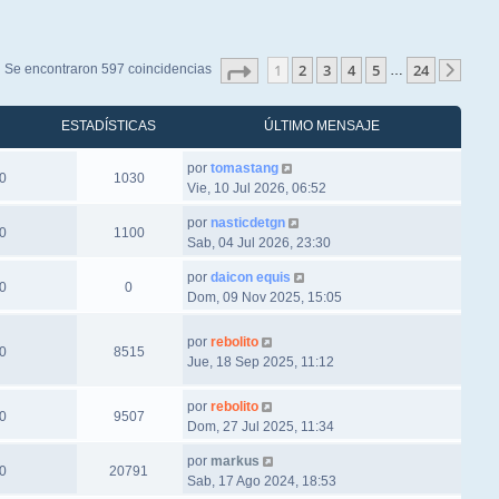
Página
1
de
24
1
2
3
4
5
24
Se encontraron 597 coincidencias
…
Sigu
ESTADÍSTICAS
ÚLTIMO MENSAJE
por
tomastang
0
1030
Vie, 10 Jul 2026, 06:52
por
nasticdetgn
0
1100
Sab, 04 Jul 2026, 23:30
por
daicon equis
0
0
Dom, 09 Nov 2025, 15:05
por
rebolito
0
8515
Jue, 18 Sep 2025, 11:12
por
rebolito
0
9507
Dom, 27 Jul 2025, 11:34
por
markus
0
20791
Sab, 17 Ago 2024, 18:53