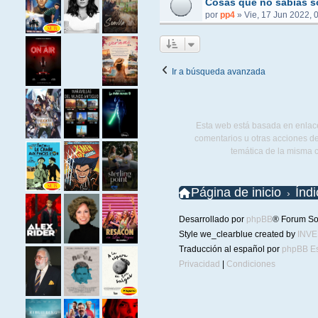
Cosas que no sabías s
por
pp4
»
Vie, 17 Jun 2022, 
Ir a búsqueda avanzada
Esta web está basada en enlace
comentarios u otras acciones de
temática de la misma 
Página de inicio
Índ
Desarrollado por
phpBB
® Forum So
Style we_clearblue created by
INV
Traducción al español por
phpBB E
Privacidad
|
Condiciones