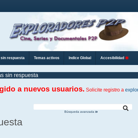
sin respuesta
Temas activos
Indice Global
Accesibilidad
s sin respuesta
ngido a nuevos usuarios.
Solicite registro a
explo
Búsqueda avanzada
uesta