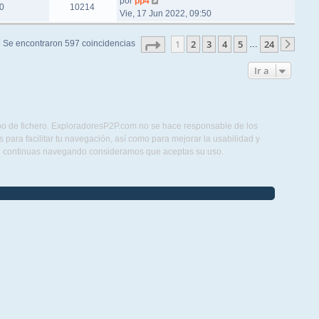
por
pp4
0
10214
Vie, 17 Jun 2022, 09:50
Página
1
de
24
1
2
3
4
5
24
Se encontraron 597 coincidencias
…
Sigu
Ir a
ipo de fichero. ExploradoresP2P.com no se hace responsable de los
para facilitar tu navegación, así como para mejorar la usabilidad y
Si continuas navegando consideramos que aceptas su uso.