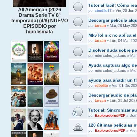
Tutorial facil: Cómo r
All American (2026
por
cinefilo17
»
Vie, 28 Jun 
Drama Serie TV 8ª
Descargar película alq
temporada) (4/8) NUEVO
por
tarzan
»
Mar, 28 May 202
EPISODIO por
hipolismata
MkvTollnix no aplica el
por
tarzan
»
Lun, 04 Mar 202
Disolver duda sobre pel
por
miercoles_adams
»
Mar
Ayuda capturar algo de
por
miercoles_adams
»
Mié
ayuda para añadir un f
por
rebolito
»
Vie, 01 Dic 20
Descargar audio de pla
por
tarzan
»
Lun, 31 Jul 2023
Tutorial: Sincronizar 
por
ExploradoresP2P
»
Dom,
120 últimas películas 
por
ExploradoresP2P
»
Mié,