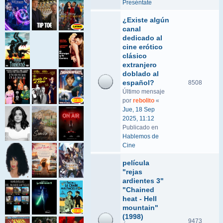
Preséntate
¿Existe algún
canal
dedicado al
cine erótico
clásico
extranjero
doblado al
español?
8508
Último mensaje
por
rebolito
«
Jue, 18 Sep
2025, 11:12
Publicado en
Hablemos de
Cine
película
"rejas
ardientes 3"
"Chained
heat - Hell
mountain"
(1998)
9473