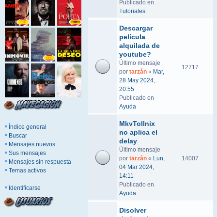
Publicado en
Tutoriales
Descargar
película
alquilada de
youtube?
Último mensaje
12717
por
tarzán
«
Mar,
28 May 2024,
20:55
Publicado en
Ayuda
MkvTollnix
Índice general
no aplica el
Buscar
delay
Mensajes nuevos
Último mensaje
Sus mensajes
por
tarzán
«
Lun,
14007
Mensajes sin respuesta
04 Mar 2024,
Temas activos
14:11
Publicado en
Identificarse
Ayuda
Disolver