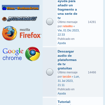
ayuda para
añadir un
fragmento a
una serie de
tv
Último mensaje
14281
por
rebolito
«
Vie, 01 Dic 2023,
22:33
Publicado en
Ayuda
Descargar
audio de
plataformas
de tv
gratuitas
Último mensaje
14466
por
tarzán
«
Lun,
31 Jul 2023,
21:11
Publicado en
Ayuda
Tutorial: