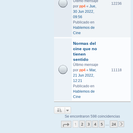
Último mensaje
12236
por
pp4
«
Jue,
30 Jun 2022,
09:56
Publicado en
Hablemos de
Cine
Normas del
cine que no
tienen
sentido
Último mensaje
por
pp4
«
Mar,
11118
21 Jun 2022,
12:21
Publicado en
Hablemos de
Cine
Se encontraron 598 coincidencias
Página
1
de
24
1
2
3
4
5
24
…
Sigu