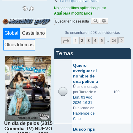
Ir a búsqueda avanzada
No tienes filtros aplicados, pulsa
Aquí para modificarlos
Buscar
Búsqueda ava
Se encontraron 598 coincidencias
Global
Castellano
Página
1
de
24
1
2
3
4
5
24
…
Sigu
Otros Idiomas
Temas
Quiero
averiguar el
nombre de
una película
Último mensaje
por
Tarzerix
«
100
Lun, 03 Ago
2026, 16:31
Publicado en
Hablemos de
Cine
Un día de pelos (2015
Comedia TV) NUEVO
Busco rips