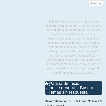
Ir a
Esta web está basada en enlaces para
descargar con eMule, BitTorrent o similares.
No contiene alojado ningún tipo de fichero.
ExploradoresP2P.com no se hace
responsable de los comentarios u otras
acciones de los usuarios. Reservado el
derecho de admisión. Esta web inserta
cookies propias para facilitar tu navegación,
así como para mejorar la usabilidad y
temática de la misma con Google Analytics.
Los datos personales de cada usuario no
son consultados. Si continuas navegando
consideramos que aceptas su uso.
Página de inicio
Índice general
Buscar
Temas sin respuesta
Desarrollado por
phpBB
® Forum Software ©