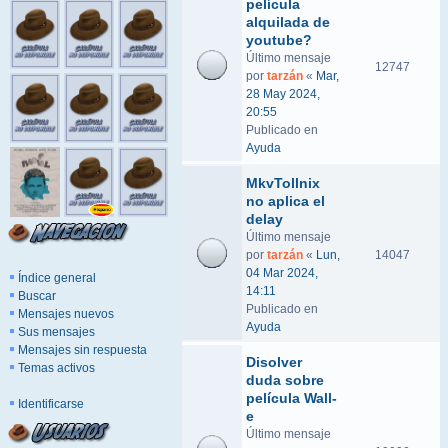
película
alquilada de
youtube?
Último mensaje
12747
por
tarzán
«
Mar,
28 May 2024,
20:55
Publicado en
Ayuda
MkvTollnix
no aplica el
delay
Último mensaje
por
tarzán
«
Lun,
14047
04 Mar 2024,
Índice general
14:11
Buscar
Publicado en
Mensajes nuevos
Ayuda
Sus mensajes
Mensajes sin respuesta
Disolver
Temas activos
duda sobre
película Wall-
Identificarse
e
Último mensaje