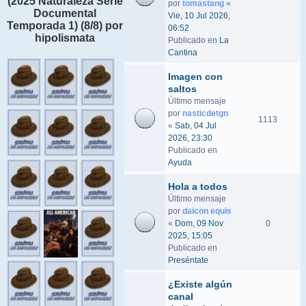
(2025 Naturaleza Serie
por
tomastang
«
Documental
Vie, 10 Jul 2026,
Temporada 1) (8/8) por
06:52
hipolismata
Publicado en
La
Cantina
Imagen con
saltos
Último mensaje
por
nasticdetgn
1113
«
Sab, 04 Jul
2026, 23:30
Publicado en
Ayuda
Hola a todos
Último mensaje
por
daicon equis
«
Dom, 09 Nov
0
2025, 15:05
Publicado en
Preséntate
¿Existe algún
canal