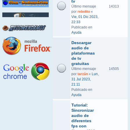
tv
Último mensaje
14313
por
rebolito
«
Vie, 01 Dic 2023,
22:33
Publicado en
Ayuda
Descargar
audio de
plataformas
de tv
gratuitas
Último mensaje
14505
por
tarzán
«
Lun,
31 Jul 2023,
21:11
Publicado en
Ayuda
Tutorial:
Sincronizar
audio de
diferentes
fps con