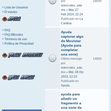
por
19000
miercoles_ada
Lista de Usuarios
ms
«
Mar, 27
El equipo
Feb 2024, 22:24
Publicado en
La
Cantina
FAQ
Ayuda
FAQ BBcodes
capturar algo
Términos de uso
de Movistar
Política de Privacidad
(Ayuda para
completar
una serie)
Último mensaje
14850
por
miercoles_ada
ms
«
Mié, 06 Dic
2023, 12:23
Publicado en
Ayuda
ayuda para
añadir un
fragmento a
una serie de