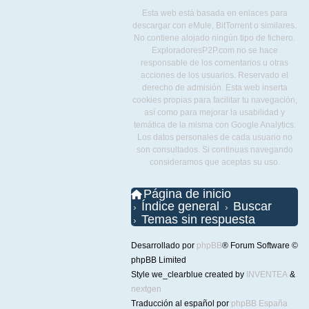
Esta web está basada en enlaces para
descargar con eMule, BitTorrent o similares.
No contiene alojado ningún tipo de fichero.
ExploradoresP2P.com no se hace
responsable de los comentarios u otras
acciones de los usuarios. Reservado el
derecho de admisión. Esta web inserta
cookies propias para facilitar tu navegación,
así como para mejorar la usabilidad y
temática de la misma con Google Analytics.
Los datos personales de cada usuario no
son consultados. Si continuas navegando
consideramos que aceptas su uso.
Página de inicio
Índice general
Buscar
Temas sin respuesta
Desarrollado por
phpBB
® Forum Software ©
phpBB Limited
Style we_clearblue created by
INVENTEA
&
nextgen
Traducción al español por
phpBB España