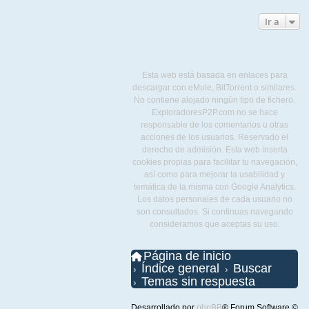
Ir a
Esta web está basada en enlaces para
descargar con eMule, BitTorrent o similares.
No contiene alojado ningún tipo de fichero.
ExploradoresP2P.com no se hace
responsable de los comentarios u otras
acciones de los usuarios. Reservado el
derecho de admisión. Esta web inserta
cookies propias para facilitar tu navegación,
así como para mejorar la usabilidad y
temática de la misma con Google Analytics.
Los datos personales de cada usuario no
son consultados. Si continuas navegando
consideramos que aceptas su uso.
Página de inicio
Índice general
Buscar
Temas sin respuesta
Desarrollado por
phpBB
® Forum Software ©