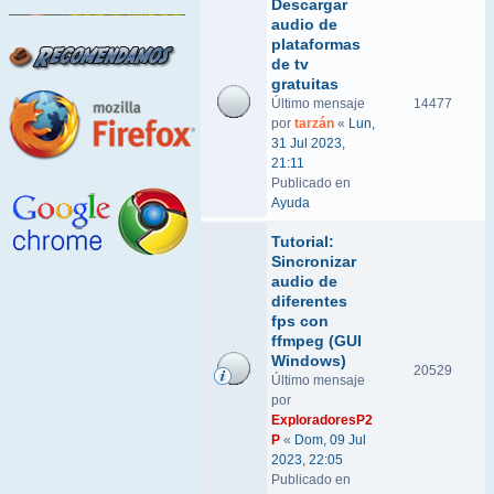
Descargar
audio de
plataformas
de tv
gratuitas
Último mensaje
14477
por
tarzán
«
Lun,
31 Jul 2023,
21:11
Publicado en
Ayuda
Tutorial:
Sincronizar
audio de
diferentes
fps con
ffmpeg (GUI
Windows)
20529
Último mensaje
por
ExploradoresP2
P
«
Dom, 09 Jul
2023, 22:05
Publicado en