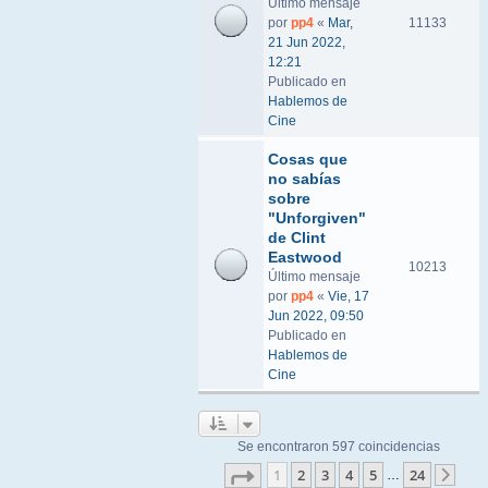
Último mensaje
por
pp4
«
Mar,
11133
21 Jun 2022,
12:21
Publicado en
Hablemos de
Cine
Cosas que
no sabías
sobre
"Unforgiven"
de Clint
Eastwood
10213
Último mensaje
por
pp4
«
Vie, 17
Jun 2022, 09:50
Publicado en
Hablemos de
Cine
Se encontraron 597 coincidencias
Página
1
de
24
1
2
3
4
5
24
…
Sigu