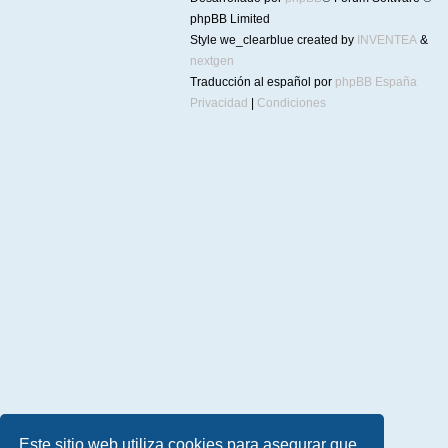
phpBB Limited
Style we_clearblue created by
INVENTEA
&
nextgen
Traducción al español por
phpBB España
Privacidad
|
Condiciones
Este sitio web utiliza cookies para asegurar que