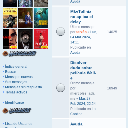
Ayuda
MkvTollnix
no aplica el
delay
Último mensaje
por
tarzán
«
Lun,
14025
04 Mar 2024,
14:11
Publicado en
Ayuda
Disolver
Índice general
duda sobre
Buscar
película Wall-
Mensajes nuevos
e
Sus mensajes
Último mensaje
Mensajes sin respuesta
por
18949
Temas activos
miercoles_ada
ms
«
Mar, 27
Identificarse
Feb 2024, 22:24
Publicado en
La
Cantina
Lista de Usuarios
Ayuda