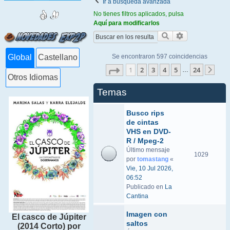
Ir a búsqueda avanzada
No tienes filtros aplicados, pulsa
Aquí para modificarlos
Buscar
Búsqueda ava
Se encontraron 597 coincidencias
Global
Castellano
Página
1
de
24
1
2
3
4
5
24
…
Sigu
Otros Idiomas
Temas
Busco rips
de cintas
VHS en DVD-
R / Mpeg-2
Último mensaje
1029
por
tomastang
«
Vie, 10 Jul 2026,
06:52
Publicado en
La
Cantina
Imagen con
El casco de Júpiter
saltos
(2014 Corto) por