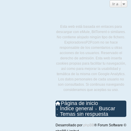
Ir a
Esta web está basada en enlaces para
descargar con eMule, BitTorrent o similares.
No contiene alojado ningún tipo de fichero.
ExploradoresP2P.com no se hace
responsable de los comentarios u otras
acciones de los usuarios. Reservado el
derecho de admisión. Esta web inserta
cookies propias para facilitar tu navegación,
así como para mejorar la usabilidad y
temática de la misma con Google Analytics.
Los datos personales de cada usuario no
son consultados. Si continuas navegando
consideramos que aceptas su uso.
Página de inicio
Índice general
Buscar
Temas sin respuesta
Desarrollado por
phpBB
® Forum Software ©