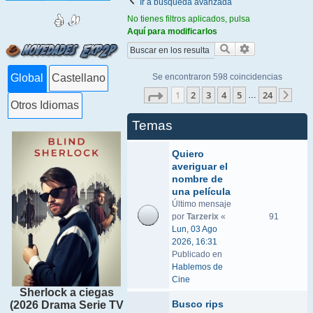
Ir a búsqueda avanzada
No tienes filtros aplicados, pulsa
Aquí para modificarlos
Buscar
Búsqueda ava
Se encontraron 598 coincidencias
Global
Castellano
Página
1
de
24
1
2
3
4
5
24
…
Sigu
Otros Idiomas
Temas
Quiero
averiguar el
nombre de
una película
Último mensaje
por
Tarzerix
«
91
Lun, 03 Ago
2026, 16:31
Publicado en
Hablemos de
Cine
Sherlock a ciegas
Busco rips
(2026 Drama Serie TV