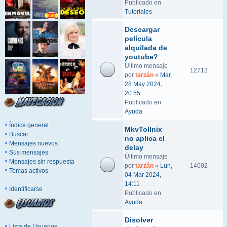
Publicado en
Tutoriales
Descargar
película
alquilada de
youtube?
Último mensaje
12713
por
tarzán
«
Mar,
28 May 2024,
20:55
Publicado en
Ayuda
Índice general
MkvTollnix
Buscar
no aplica el
Mensajes nuevos
delay
Sus mensajes
Último mensaje
Mensajes sin respuesta
por
tarzán
«
Lun,
14002
Temas activos
04 Mar 2024,
14:11
Identificarse
Publicado en
Ayuda
Disolver
Lista de Usuarios