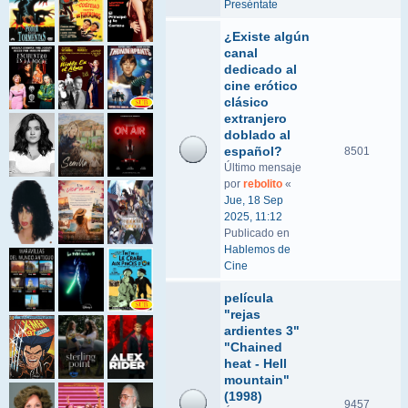
Preséntate
¿Existe algún
canal
dedicado al
cine erótico
clásico
extranjero
doblado al
español?
8501
Último mensaje
por
rebolito
«
Jue, 18 Sep
2025, 11:12
Publicado en
Hablemos de
Cine
película
"rejas
ardientes 3"
"Chained
heat - Hell
mountain"
(1998)
9457