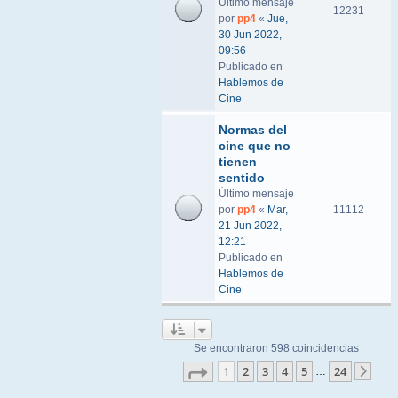
Último mensaje
12231
por
pp4
«
Jue,
30 Jun 2022,
09:56
Publicado en
Hablemos de
Cine
Normas del
cine que no
tienen
sentido
Último mensaje
por
pp4
«
Mar,
11112
21 Jun 2022,
12:21
Publicado en
Hablemos de
Cine
Se encontraron 598 coincidencias
Página
1
de
24
1
2
3
4
5
24
…
Sigu