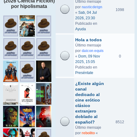
(2026 Ciencia Ficción)
Último mensaje
por hipolismata
por
nasticdetgn
1098
«
Sab, 04 Jul
2026, 23:30
Publicado en
Ayuda
Hola a todos
Último mensaje
por
daicon equis
«
Dom, 09 Nov
0
2025, 15:05
Publicado en
Preséntate
¿Existe algún
canal
dedicado al
cine erótico
clásico
extranjero
doblado al
español?
8512
Último mensaje
por
rebolito
«