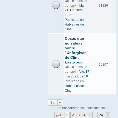
Último mensaje
por
pp4
«
Mar,
11126
21 Jun 2022,
12:21
Publicado en
Hablemos de
Cine
Cosas que
no sabías
sobre
"Unforgiven"
de Clint
Eastwood
10207
Último mensaje
por
pp4
«
Vie, 17
Jun 2022, 09:50
Publicado en
Hablemos de
Cine
Se encontraron 597 coincidencias
Página
1
de
24
1
2
3
4
5
24
…
Sigu