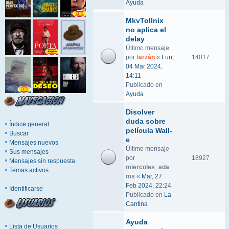
Ayuda
MkvTollnix
no aplica el
delay
Último mensaje
por
tarzán
«
Lun,
14017
04 Mar 2024,
14:11
Publicado en
Ayuda
Disolver
duda sobre
Índice general
película Wall-
Buscar
e
Mensajes nuevos
Último mensaje
Sus mensajes
por
18927
Mensajes sin respuesta
miercoles_ada
Temas activos
ms
«
Mar, 27
Feb 2024, 22:24
Identificarse
Publicado en
La
Cantina
Ayuda
Lista de Usuarios