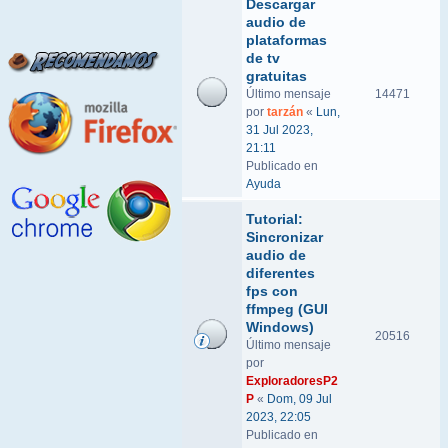
Descargar
audio de
plataformas
de tv
gratuitas
Último mensaje
14471
por
tarzán
«
Lun,
31 Jul 2023,
21:11
Publicado en
Ayuda
Tutorial:
Sincronizar
audio de
diferentes
fps con
ffmpeg (GUI
Windows)
20516
Último mensaje
por
ExploradoresP2
P
«
Dom, 09 Jul
2023, 22:05
Publicado en