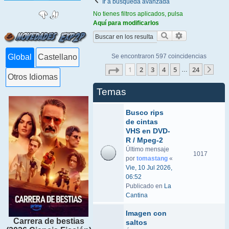
Ir a búsqueda avanzada
No tienes filtros aplicados, pulsa
Aquí para modificarlos
Buscar
Búsqueda ava
Se encontraron 597 coincidencias
Global
Castellano
Página
1
de
24
1
2
3
4
5
24
…
Sigu
Otros Idiomas
Temas
Busco rips
de cintas
VHS en DVD-
R / Mpeg-2
Último mensaje
1017
por
tomastang
«
Vie, 10 Jul 2026,
06:52
Publicado en
La
Cantina
Imagen con
Carrera de bestias
saltos