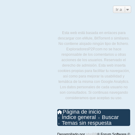
Ir a
Esta web está basada en enlaces para
descargar con eMule, BitTorrent o similares.
No contiene alojado ningún tipo de fichero.
ExploradoresP2P.com no se hace
responsable de los comentarios u otras
acciones de los usuarios. Reservado el
derecho de admisión. Esta web inserta
cookies propias para facilitar tu navegación,
así como para mejorar la usabilidad y
temática de la misma con Google Analytics.
Los datos personales de cada usuario no
son consultados. Si continuas navegando
consideramos que aceptas su uso.
Página de inicio
Índice general
Buscar
Temas sin respuesta
Desarrollado por
phpBB
® Forum Software ©