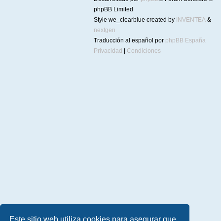
phpBB Limited
Style we_clearblue created by
INVENTEA
&
nextgen
Traducción al español por
phpBB España
Privacidad
|
Condiciones
Este sitio web utiliza cookies para asegurar que