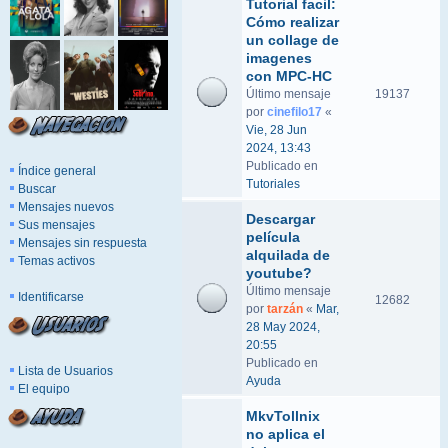
Tutorial facil:
Cómo realizar
un collage de
imagenes
con MPC-HC
Último mensaje
19137
por
cinefilo17
«
Vie, 28 Jun
2024, 13:43
Publicado en
Índice general
Tutoriales
Buscar
Mensajes nuevos
Descargar
Sus mensajes
película
Mensajes sin respuesta
alquilada de
Temas activos
youtube?
Último mensaje
Identificarse
12682
por
tarzán
«
Mar,
28 May 2024,
20:55
Publicado en
Lista de Usuarios
Ayuda
El equipo
MkvTollnix
no aplica el