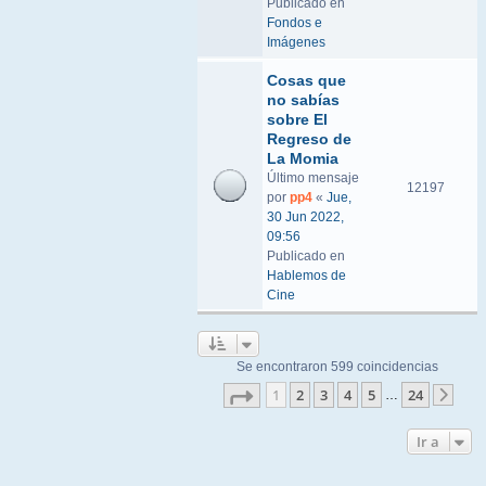
Publicado en
Fondos e
Imágenes
Cosas que
no sabías
sobre El
Regreso de
La Momia
Último mensaje
12197
por
pp4
«
Jue,
30 Jun 2022,
09:56
Publicado en
Hablemos de
Cine
Se encontraron 599 coincidencias
Página
1
de
24
1
2
3
4
5
24
…
Sigu
Ir a