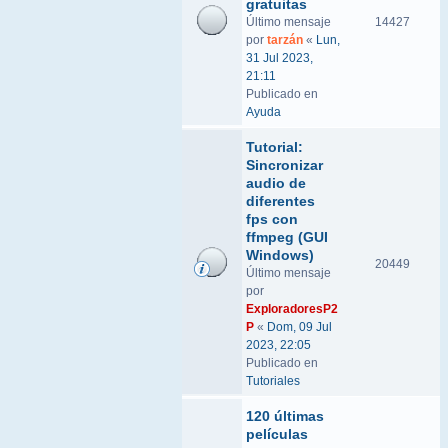
gratuitas
Último mensaje
14427
por
tarzán
«
Lun,
31 Jul 2023,
21:11
Publicado en
Ayuda
Tutorial:
Sincronizar
audio de
diferentes
fps con
ffmpeg (GUI
Windows)
20449
Último mensaje
por
ExploradoresP2
P
«
Dom, 09 Jul
2023, 22:05
Publicado en
Tutoriales
120 últimas
películas