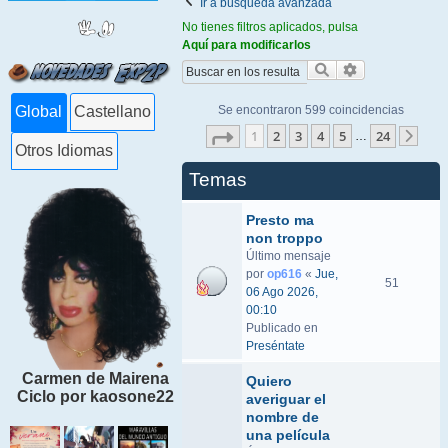
Ir a búsqueda avanzada
No tienes filtros aplicados, pulsa
Aquí para modificarlos
Buscar
Búsqueda ava
Se encontraron 599 coincidencias
Global
Castellano
Página
1
de
24
1
2
3
4
5
24
…
Sigu
Otros Idiomas
Temas
Presto ma
non troppo
Último mensaje
por
op616
«
Jue,
51
06 Ago 2026,
00:10
Publicado en
Preséntate
Carmen de Mairena
Quiero
Ciclo por kaosone22
averiguar el
nombre de
una película