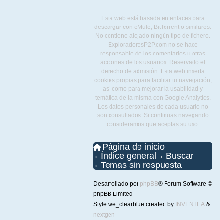
Esta web está basada en enlaces para
descargar con eMule, BitTorrent o similares.
No contiene alojado ningún tipo de fichero.
ExploradoresP2P.com no se hace
responsable de los comentarios u otras
acciones de los usuarios. Reservado el
derecho de admisión. Esta web inserta
cookies propias para facilitar tu navegación,
así como para mejorar la usabilidad y
temática de la misma con Google Analytics.
Los datos personales de cada usuario no
son consultados. Si continuas navegando
consideramos que aceptas su uso.
Página de inicio
Índice general
Buscar
Temas sin respuesta
Desarrollado por
phpBB
® Forum Software ©
phpBB Limited
Style we_clearblue created by
INVENTEA
&
nextgen