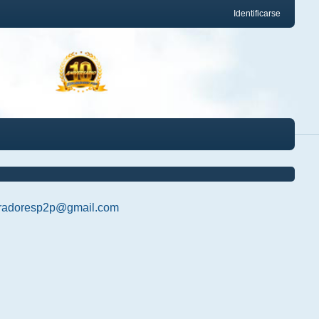
Identificarse
radoresp2p@gmail.com