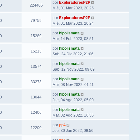
por
ExploradoresP2P
0
224406
Mié, 01 Mar 2023, 20:25
por
ExploradoresP2P
0
79759
Mié, 01 Mar 2023, 20:24
por
hipolismata
0
15289
Mar, 14 Feb 2023, 08:51
por
hipolismata
0
15213
Sab, 24 Dic 2022, 21:06
por
hipolismata
0
13574
Sab, 12 Nov 2022, 09:09
por
hipolismata
0
33273
Mar, 08 Nov 2022, 01:11
por
hipolismata
0
13044
Jue, 04 Ago 2022, 05:09
por
hipolismata
0
12406
Mar, 02 Ago 2022, 16:56
por
pp4
0
12200
Jue, 30 Jun 2022, 09:56