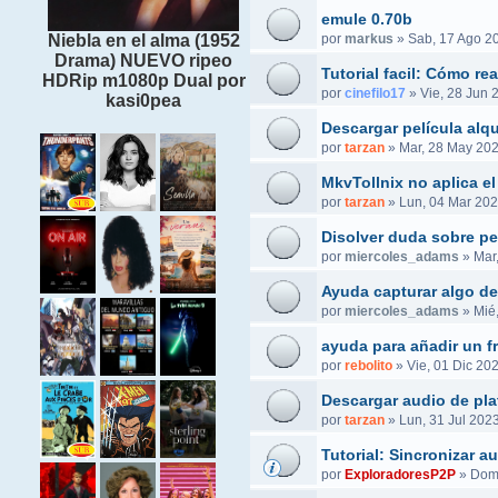
emule 0.70b
por
markus
»
Sab, 17 Ago 2
Niebla en el alma (1952
Drama) NUEVO ripeo
Tutorial facil: Cómo r
HDRip m1080p Dual por
por
cinefilo17
»
Vie, 28 Jun 
kasi0pea
Descargar película alq
por
tarzan
»
Mar, 28 May 202
MkvTollnix no aplica el
por
tarzan
»
Lun, 04 Mar 202
Disolver duda sobre pel
por
miercoles_adams
»
Mar
Ayuda capturar algo de
por
miercoles_adams
»
Mié
ayuda para añadir un f
por
rebolito
»
Vie, 01 Dic 20
Descargar audio de pla
por
tarzan
»
Lun, 31 Jul 2023
Tutorial: Sincronizar 
por
ExploradoresP2P
»
Dom,