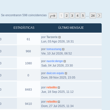
Página
1
de
24
1
2
3
4
5
24
Se encontraron 598 coincidencias
…
Sigu
ESTADÍSTICAS
ÚLTIMO MENSAJE
por
Tarzerix
0
61
Lun, 03 Ago 2026, 16:31
por
tomastang
0
968
Vie, 10 Jul 2026, 06:52
por
nasticdetgn
0
1080
Sab, 04 Jul 2026, 23:30
por
daicon equis
0
0
Dom, 09 Nov 2025, 15:05
por
rebolito
0
8483
Jue, 18 Sep 2025, 11:12
por
rebolito
0
9410
Dom, 27 Jul 2025, 11:34