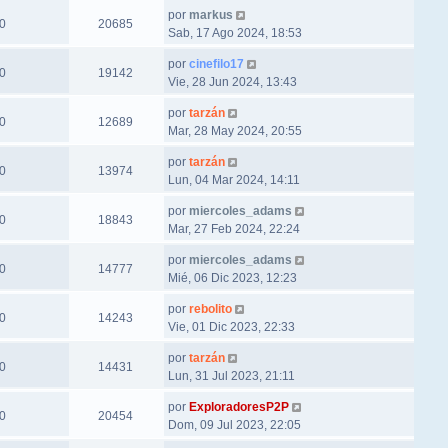
por
markus
0
20685
Sab, 17 Ago 2024, 18:53
por
cinefilo17
0
19142
Vie, 28 Jun 2024, 13:43
por
tarzán
0
12689
Mar, 28 May 2024, 20:55
por
tarzán
0
13974
Lun, 04 Mar 2024, 14:11
por
miercoles_adams
0
18843
Mar, 27 Feb 2024, 22:24
por
miercoles_adams
0
14777
Mié, 06 Dic 2023, 12:23
por
rebolito
0
14243
Vie, 01 Dic 2023, 22:33
por
tarzán
0
14431
Lun, 31 Jul 2023, 21:11
por
ExploradoresP2P
0
20454
Dom, 09 Jul 2023, 22:05