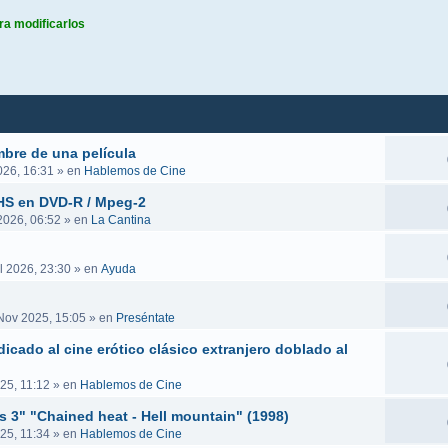
ra modificarlos
queda avanzada
mbre de una película
026, 16:31
» en
Hablemos de Cine
VHS en DVD-R / Mpeg-2
 2026, 06:52
» en
La Cantina
l 2026, 23:30
» en
Ayuda
Nov 2025, 15:05
» en
Preséntate
icado al cine erótico clásico extranjero doblado al
25, 11:12
» en
Hablemos de Cine
es 3" "Chained heat - Hell mountain" (1998)
25, 11:34
» en
Hablemos de Cine