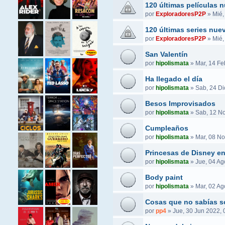
120 últimas películas 
por
ExploradoresP2P
»
Mié,
120 últimas series nue
por
ExploradoresP2P
»
Mié,
San Valentín
por
hipolismata
»
Mar, 14 Fe
Ha llegado el día
por
hipolismata
»
Sab, 24 Di
Besos Improvisados
por
hipolismata
»
Sab, 12 No
Cumpleaños
por
hipolismata
»
Mar, 08 No
Princesas de Disney e
por
hipolismata
»
Jue, 04 Ag
Body paint
por
hipolismata
»
Mar, 02 Ag
Cosas que no sabías s
por
pp4
»
Jue, 30 Jun 2022, 