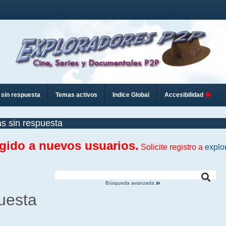
sin respuesta
Temas activos
Indice Global
Accesibilidad
s sin respuesta
ngido a nuevos usuarios.
Solicite registro a
explo
Búsqueda avanzada
uesta