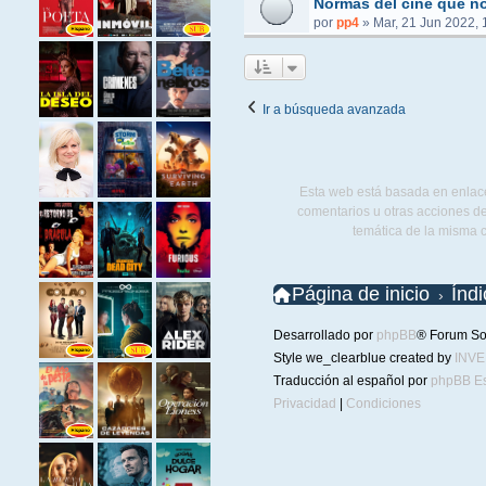
Normas del cine que no
por
pp4
»
Mar, 21 Jun 2022, 
Ir a búsqueda avanzada
Esta web está basada en enlace
comentarios u otras acciones de
temática de la misma 
Página de inicio
Índ
Desarrollado por
phpBB
® Forum So
Style we_clearblue created by
INV
Traducción al español por
phpBB E
Privacidad
|
Condiciones