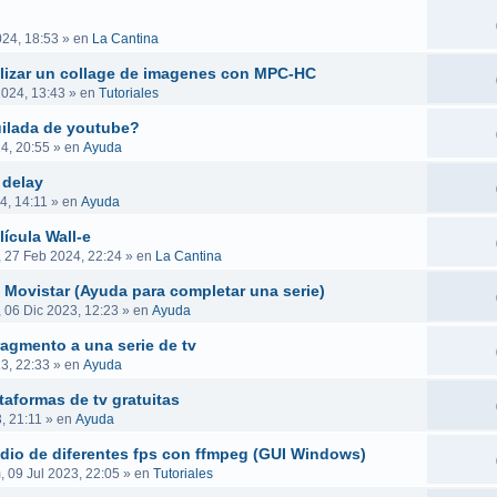
024, 18:53
» en
La Cantina
ealizar un collage de imagenes con MPC-HC
2024, 13:43
» en
Tutoriales
uilada de youtube?
4, 20:55
» en
Ayuda
 delay
4, 14:11
» en
Ayuda
ícula Wall-e
, 27 Feb 2024, 22:24
» en
La Cantina
 Movistar (Ayuda para completar una serie)
, 06 Dic 2023, 12:23
» en
Ayuda
ragmento a una serie de tv
23, 22:33
» en
Ayuda
taformas de tv gratuitas
, 21:11
» en
Ayuda
audio de diferentes fps con ffmpeg (GUI Windows)
 09 Jul 2023, 22:05
» en
Tutoriales