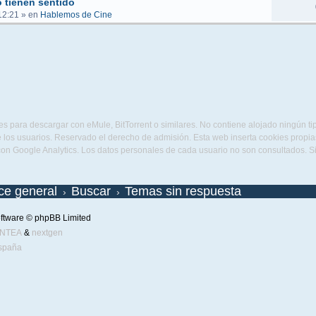
 tienen sentido
12:21
» en
Hablemos de Cine
s para descargar con eMule, BitTorrent o similares. No contiene alojado ningún t
 los usuarios. Reservado el derecho de admisión. Esta web inserta cookies propias 
con Google Analytics. Los datos personales de cada usuario no son consultados. 
ice general
Buscar
Temas sin respuesta
ftware © phpBB Limited
ENTEA
&
nextgen
spaña