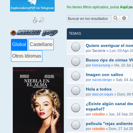
No tienes filtros aplicados, pulsa
Aquí pa
Buscar
Bús
TEMAS
Global
Castellano
Quiero averiguar el no
por
Tarzerix
»
Lun, 03 Ago 2
Otros Idiomas
Busco rips de cintas 
por
tomastang
»
Vie, 10 Jul
Imagen con saltos
por
nasticdetgn
»
Sab, 04 Ju
Hola a todos
por
daicon equis
»
Dom, 09 
¿Existe algún canal ded
español?
por
rebolito
»
Jue, 18 Sep 20
película "rejas ardient
por
rebolito
»
Dom, 27 Jul 20