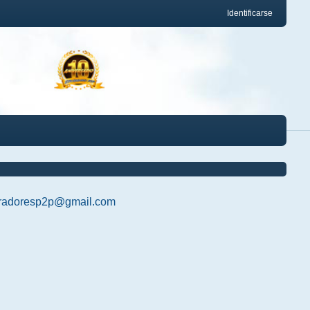
Identificarse
radoresp2p@gmail.com