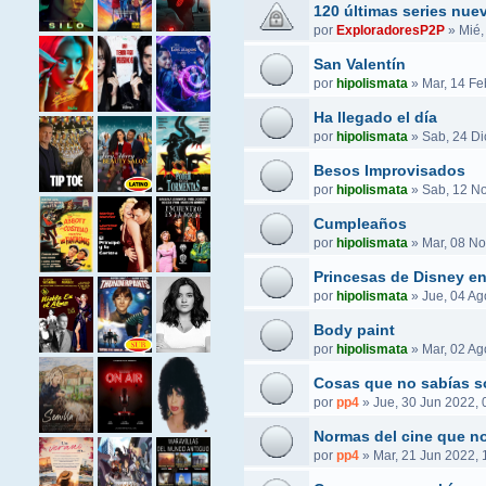
120 últimas series nue
por
ExploradoresP2P
»
Mié,
San Valentín
por
hipolismata
»
Mar, 14 Fe
Ha llegado el día
por
hipolismata
»
Sab, 24 Di
Besos Improvisados
por
hipolismata
»
Sab, 12 No
Cumpleaños
por
hipolismata
»
Mar, 08 No
Princesas de Disney e
por
hipolismata
»
Jue, 04 Ag
Body paint
por
hipolismata
»
Mar, 02 Ag
Cosas que no sabías s
por
pp4
»
Jue, 30 Jun 2022, 
Normas del cine que no
por
pp4
»
Mar, 21 Jun 2022, 