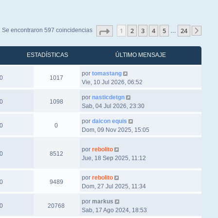
Página
1
de
24
1
2
3
4
5
24
Se encontraron 597 coincidencias
…
Sigu
ESTADÍSTICAS
ÚLTIMO MENSAJE
por
tomastang
0
1017
Vie, 10 Jul 2026, 06:52
por
nasticdetgn
0
1098
Sab, 04 Jul 2026, 23:30
por
daicon equis
0
0
Dom, 09 Nov 2025, 15:05
por
rebolito
0
8512
Jue, 18 Sep 2025, 11:12
por
rebolito
0
9489
Dom, 27 Jul 2025, 11:34
por
markus
0
20768
Sab, 17 Ago 2024, 18:53