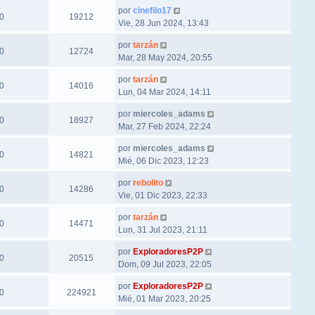
por
cinefilo17
0
19212
Vie, 28 Jun 2024, 13:43
por
tarzán
0
12724
Mar, 28 May 2024, 20:55
por
tarzán
0
14016
Lun, 04 Mar 2024, 14:11
por
miercoles_adams
0
18927
Mar, 27 Feb 2024, 22:24
por
miercoles_adams
0
14821
Mié, 06 Dic 2023, 12:23
por
rebolito
0
14286
Vie, 01 Dic 2023, 22:33
por
tarzán
0
14471
Lun, 31 Jul 2023, 21:11
por
ExploradoresP2P
0
20515
Dom, 09 Jul 2023, 22:05
por
ExploradoresP2P
0
224921
Mié, 01 Mar 2023, 20:25