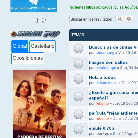
No tienes filtros aplicados, pulsa
Aquí pa
Buscar
Bús
TEMAS
Global
Castellano
Busco rips de cintas 
por
tomastang
»
Vie, 10 Jul
Otros Idiomas
Imagen con saltos
por
nasticdetgn
»
Sab, 04 Ju
Hola a todos
por
daicon equis
»
Dom, 09 
¿Existe algún canal ded
español?
por
rebolito
»
Jue, 18 Sep 20
película "rejas ardient
por
rebolito
»
Dom, 27 Jul 20
emule 0.70b
por
markus
»
Sab, 17 Ago 2