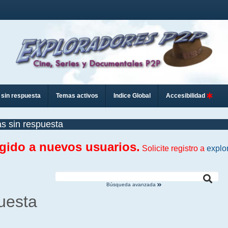
sin respuesta
Temas activos
Indice Global
Accesibilidad
s sin respuesta
ngido a nuevos usuarios.
Solicite registro a
explo
Búsqueda avanzada
uesta