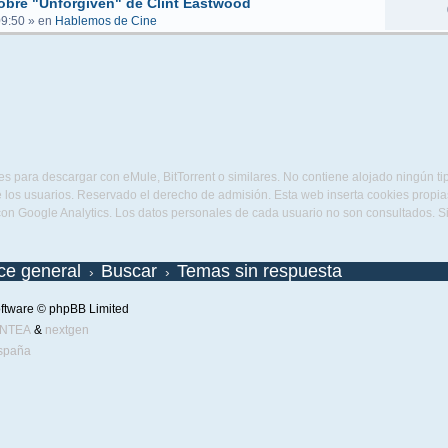
obre "Unforgiven" de Clint Eastwood
09:50
» en
Hablemos de Cine
s para descargar con eMule, BitTorrent o similares. No contiene alojado ningún t
 los usuarios. Reservado el derecho de admisión. Esta web inserta cookies propias 
con Google Analytics. Los datos personales de cada usuario no son consultados. 
ice general
Buscar
Temas sin respuesta
ftware © phpBB Limited
ENTEA
&
nextgen
spaña