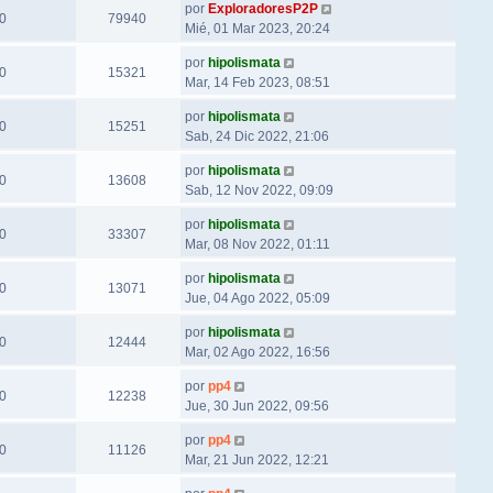
por
ExploradoresP2P
0
79940
Mié, 01 Mar 2023, 20:24
por
hipolismata
0
15321
Mar, 14 Feb 2023, 08:51
por
hipolismata
0
15251
Sab, 24 Dic 2022, 21:06
por
hipolismata
0
13608
Sab, 12 Nov 2022, 09:09
por
hipolismata
0
33307
Mar, 08 Nov 2022, 01:11
por
hipolismata
0
13071
Jue, 04 Ago 2022, 05:09
por
hipolismata
0
12444
Mar, 02 Ago 2022, 16:56
por
pp4
0
12238
Jue, 30 Jun 2022, 09:56
por
pp4
0
11126
Mar, 21 Jun 2022, 12:21