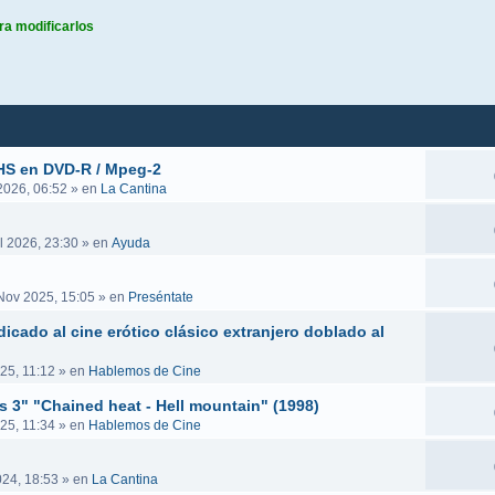
ra modificarlos
queda avanzada
VHS en DVD-R / Mpeg-2
 2026, 06:52
» en
La Cantina
l 2026, 23:30
» en
Ayuda
Nov 2025, 15:05
» en
Preséntate
icado al cine erótico clásico extranjero doblado al
25, 11:12
» en
Hablemos de Cine
es 3" "Chained heat - Hell mountain" (1998)
25, 11:34
» en
Hablemos de Cine
024, 18:53
» en
La Cantina