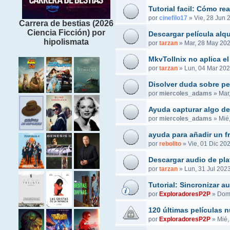
Tutorial facil: Cómo r
por
cinefilo17
»
Vie, 28 Jun 
Carrera de bestias (2026
Ciencia Ficción) por
Descargar película alq
hipolismata
por
tarzan
»
Mar, 28 May 202
MkvTollnix no aplica el
por
tarzan
»
Lun, 04 Mar 202
Disolver duda sobre pel
por
miercoles_adams
»
Mar
Ayuda capturar algo de
por
miercoles_adams
»
Mié
ayuda para añadir un f
por
rebolito
»
Vie, 01 Dic 20
Descargar audio de pla
por
tarzan
»
Lun, 31 Jul 2023
Tutorial: Sincronizar 
por
ExploradoresP2P
»
Dom,
120 últimas películas 
por
ExploradoresP2P
»
Mié,