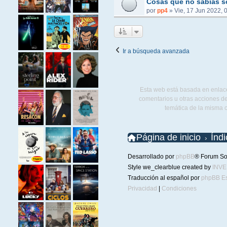
Cosas que no sabías s
por
pp4
»
Vie, 17 Jun 2022, 
Ir a búsqueda avanzada
Esta web está basada en enlace
comentarios u otras acciones de
temática de la misma 
Página de inicio
Índ
Desarrollado por
phpBB
® Forum So
Style we_clearblue created by
INV
Traducción al español por
phpBB E
Privacidad
|
Condiciones