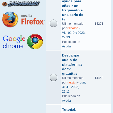
ayuda para
añadir un
fragmento a
una serie de
tv
Último mensaje
14271
por
rebolito
«
Vie, 01 Dic 2023,
22:33
Publicado en
Ayuda
Descargar
audio de
plataformas
de tv
gratuitas
Último mensaje
14452
por
tarzán
«
Lun,
31 Jul 2023,
21:11
Publicado en
Ayuda
Tutorial: