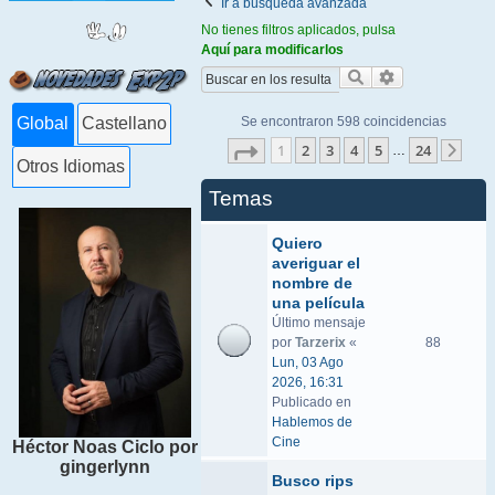
Ir a búsqueda avanzada
No tienes filtros aplicados, pulsa
Aquí para modificarlos
Buscar
Búsqueda ava
Se encontraron 598 coincidencias
Global
Castellano
Página
1
de
24
1
2
3
4
5
24
…
Sigu
Otros Idiomas
Temas
Quiero
averiguar el
nombre de
una película
Último mensaje
por
Tarzerix
«
88
Lun, 03 Ago
2026, 16:31
Publicado en
Hablemos de
Cine
Héctor Noas Ciclo por
gingerlynn
Busco rips