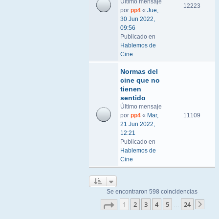
Último mensaje
12223
por
pp4
«
Jue,
30 Jun 2022,
09:56
Publicado en
Hablemos de
Cine
Normas del
cine que no
tienen
sentido
Último mensaje
por
pp4
«
Mar,
11109
21 Jun 2022,
12:21
Publicado en
Hablemos de
Cine
Se encontraron 598 coincidencias
Página
1
de
24
1
2
3
4
5
24
…
Sigu