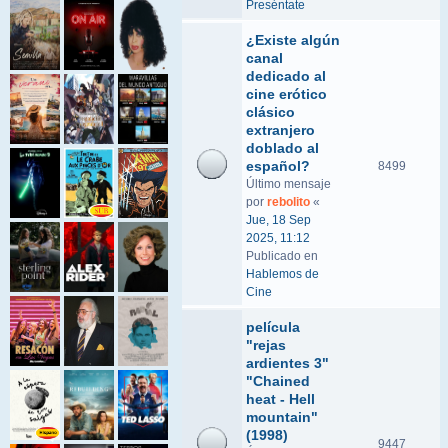
Preséntate
¿Existe algún
canal
dedicado al
cine erótico
clásico
extranjero
doblado al
español?
8499
Último mensaje
por
rebolito
«
Jue, 18 Sep
2025, 11:12
Publicado en
Hablemos de
Cine
película
"rejas
ardientes 3"
"Chained
heat - Hell
mountain"
(1998)
9447