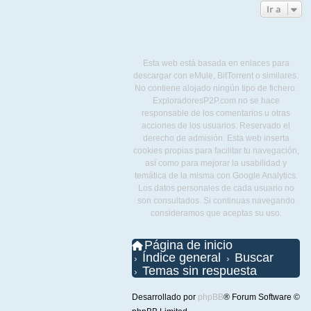
Ir a
Esta web está basada en enlaces para
descargar con eMule, BitTorrent o similares.
No contiene alojado ningún tipo de fichero.
ExploradoresP2P.com no se hace
responsable de los comentarios u otras
acciones de los usuarios. Reservado el
derecho de admisión. Esta web inserta
cookies propias para facilitar tu navegación,
así como para mejorar la usabilidad y
temática de la misma con Google Analytics.
Los datos personales de cada usuario no
son consultados. Si continuas navegando
consideramos que aceptas su uso.
Página de inicio
Índice general
Buscar
Temas sin respuesta
Desarrollado por
phpBB
® Forum Software ©