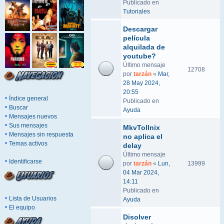
Publicado en
Tutoriales
Descargar
película
alquilada de
youtube?
Último mensaje
12708
por
tarzán
«
Mar,
28 May 2024,
20:55
Índice general
Publicado en
Buscar
Ayuda
Mensajes nuevos
Sus mensajes
MkvTollnix
Mensajes sin respuesta
no aplica el
Temas activos
delay
Último mensaje
Identificarse
por
tarzán
«
Lun,
13999
04 Mar 2024,
14:11
Publicado en
Lista de Usuarios
Ayuda
El equipo
Disolver