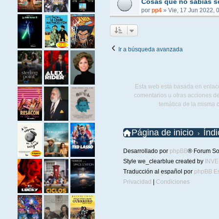
Cosas que no sabías s
por
pp4
»
Vie, 17 Jun 2022, 
Ir a búsqueda avanzada
Esta web está basada en enlace
comentarios u otras acciones de
temática de la misma 
Página de inicio
Índ
Desarrollado por
phpBB
® Forum So
Style we_clearblue created by
INV
Traducción al español por
phpBB E
Privacidad
|
Condiciones