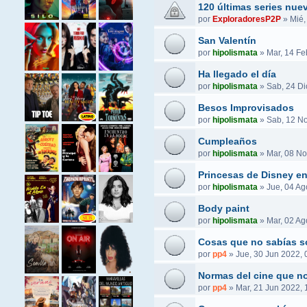
120 últimas series nue
por
ExploradoresP2P
»
Mié,
San Valentín
por
hipolismata
»
Mar, 14 Fe
Ha llegado el día
por
hipolismata
»
Sab, 24 Di
Besos Improvisados
por
hipolismata
»
Sab, 12 No
Cumpleaños
por
hipolismata
»
Mar, 08 No
Princesas de Disney e
por
hipolismata
»
Jue, 04 Ag
Body paint
por
hipolismata
»
Mar, 02 Ag
Cosas que no sabías s
por
pp4
»
Jue, 30 Jun 2022, 
Normas del cine que no
por
pp4
»
Mar, 21 Jun 2022, 