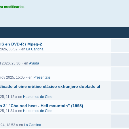
ra modificarlos
queda avanzada
VHS en DVD-R / Mpeg-2
 2026, 06:52
» en
La Cantina
l 2026, 23:30
» en
Ayuda
Nov 2025, 15:05
» en
Preséntate
icado al cine erótico clásico extranjero doblado al
25, 11:12
» en
Hablemos de Cine
es 3" "Chained heat - Hell mountain" (1998)
25, 11:34
» en
Hablemos de Cine
024, 18:53
» en
La Cantina