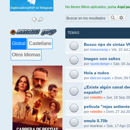
No tienes filtros aplicados, pulsa
Aquí pa
Buscar
Bús
TEMAS
Global
Castellano
Busco rips de cintas 
por
tomastang
»
Vie, 10 Jul
Otros Idiomas
Imagen con saltos
por
nasticdetgn
»
Sab, 04 Ju
Hola a todos
por
daicon equis
»
Dom, 09 
¿Existe algún canal ded
español?
por
rebolito
»
Jue, 18 Sep 20
película "rejas ardient
por
rebolito
»
Dom, 27 Jul 20
emule 0.70b
por
markus
»
Sab, 17 Ago 2