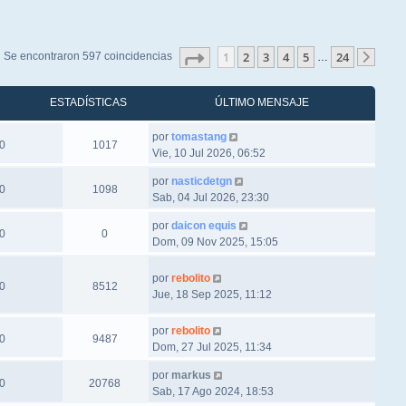
Página
1
de
24
1
2
3
4
5
24
Se encontraron 597 coincidencias
…
Sigu
ESTADÍSTICAS
ÚLTIMO MENSAJE
por
tomastang
0
1017
Vie, 10 Jul 2026, 06:52
por
nasticdetgn
0
1098
Sab, 04 Jul 2026, 23:30
por
daicon equis
0
0
Dom, 09 Nov 2025, 15:05
por
rebolito
0
8512
Jue, 18 Sep 2025, 11:12
por
rebolito
0
9487
Dom, 27 Jul 2025, 11:34
por
markus
0
20768
Sab, 17 Ago 2024, 18:53