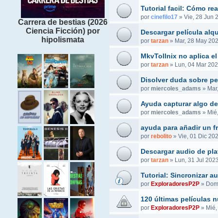
Tutorial facil: Cómo r
por
cinefilo17
»
Vie, 28 Jun 
Carrera de bestias (2026
Ciencia Ficción) por
Descargar película alq
hipolismata
por
tarzan
»
Mar, 28 May 202
MkvTollnix no aplica el
por
tarzan
»
Lun, 04 Mar 202
Disolver duda sobre pel
por
miercoles_adams
»
Mar
Ayuda capturar algo de
por
miercoles_adams
»
Mié
ayuda para añadir un f
por
rebolito
»
Vie, 01 Dic 20
Descargar audio de pla
por
tarzan
»
Lun, 31 Jul 2023
Tutorial: Sincronizar 
por
ExploradoresP2P
»
Dom,
120 últimas películas 
por
ExploradoresP2P
»
Mié,