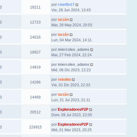
por
cinefilo17
0
19211
Vie, 28 Jun 2024, 13:43
por
tarzán
0
12723
Mar, 28 May 2024, 20:55
por
tarzán
0
14016
Lun, 04 Mar 2024, 14:11
por
miercoles_adams
0
18927
Mar, 27 Feb 2024, 22:24
por
miercoles_adams
0
14819
Mié, 06 Dic 2023, 12:23
por
rebolito
0
14286
Vie, 01 Dic 2023, 22:33
por
tarzán
0
14469
Lun, 31 Jul 2023, 21:11
por
ExploradoresP2P
0
20512
Dom, 09 Jul 2023, 22:05
por
ExploradoresP2P
0
224915
Mié, 01 Mar 2023, 20:25