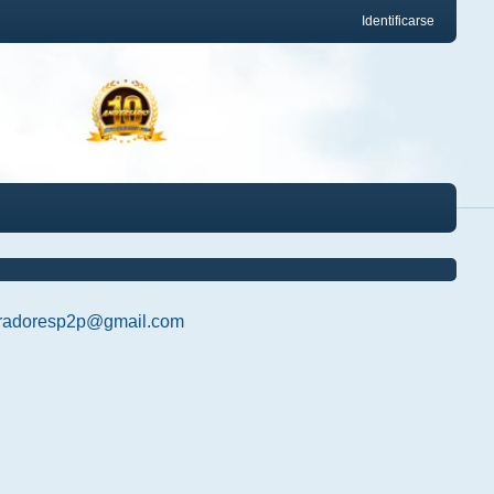
Identificarse
radoresp2p@gmail.com