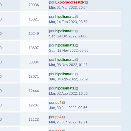
por
ExploradoresP2P
0
79936
Mié, 01 Mar 2023, 20:24
por
hipolismata
0
15321
Mar, 14 Feb 2023, 08:51
por
hipolismata
0
15249
Sab, 24 Dic 2022, 21:06
por
hipolismata
0
13607
Sab, 12 Nov 2022, 09:09
por
hipolismata
0
33304
Mar, 08 Nov 2022, 01:11
por
hipolismata
0
13071
Jue, 04 Ago 2022, 05:09
por
hipolismata
0
12444
Mar, 02 Ago 2022, 16:56
por
pp4
0
12237
Jue, 30 Jun 2022, 09:56
por
pp4
0
11123
Mar, 21 Jun 2022, 12:21