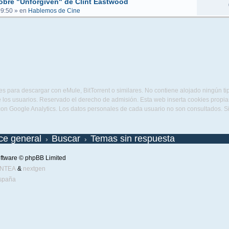
obre "Unforgiven" de Clint Eastwood
09:50
» en
Hablemos de Cine
s para descargar con eMule, BitTorrent o similares. No contiene alojado ningún t
 los usuarios. Reservado el derecho de admisión. Esta web inserta cookies propias 
con Google Analytics. Los datos personales de cada usuario no son consultados. 
ice general
Buscar
Temas sin respuesta
ftware © phpBB Limited
ENTEA
&
nextgen
spaña