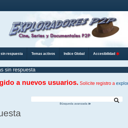
sin respuesta
Temas activos
Indice Global
Accesibilidad
s sin respuesta
ngido a nuevos usuarios.
Solicite registro a
explo
Búsqueda avanzada
uesta