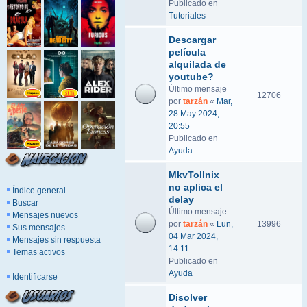
Publicado en
Tutoriales
Descargar
película
alquilada de
youtube?
Último mensaje
12706
por
tarzán
«
Mar,
28 May 2024,
20:55
Publicado en
Ayuda
MkvTollnix
no aplica el
Índice general
delay
Buscar
Último mensaje
Mensajes nuevos
por
tarzán
«
Lun,
13996
Sus mensajes
04 Mar 2024,
Mensajes sin respuesta
14:11
Temas activos
Publicado en
Ayuda
Identificarse
Disolver