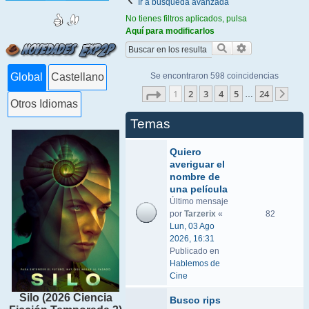
Ir a búsqueda avanzada
No tienes filtros aplicados, pulsa
Aquí para modificarlos
Buscar
Búsqueda ava
Se encontraron 598 coincidencias
Global
Castellano
Página
1
de
24
1
2
3
4
5
24
…
Sigu
Otros Idiomas
Temas
Quiero
averiguar el
nombre de
una película
Último mensaje
por
Tarzerix
«
82
Lun, 03 Ago
2026, 16:31
Publicado en
Hablemos de
Cine
Silo (2026 Ciencia
Busco rips