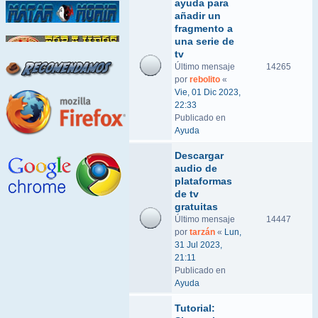
ayuda para
añadir un
fragmento a
una serie de
tv
Último mensaje
14265
por
rebolito
«
Vie, 01 Dic 2023,
22:33
Publicado en
Ayuda
Descargar
audio de
plataformas
de tv
gratuitas
Último mensaje
14447
por
tarzán
«
Lun,
31 Jul 2023,
21:11
Publicado en
Ayuda
Tutorial: