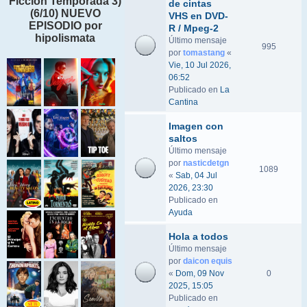
Ficción Temporada 3)
de cintas
(6/10) NUEVO
VHS en DVD-
EPISODIO por
R / Mpeg-2
hipolismata
Último mensaje
995
por
tomastang
«
Vie, 10 Jul 2026,
06:52
Publicado en
La
Cantina
Imagen con
saltos
Último mensaje
por
nasticdetgn
1089
«
Sab, 04 Jul
2026, 23:30
Publicado en
Ayuda
Hola a todos
Último mensaje
por
daicon equis
«
Dom, 09 Nov
0
2025, 15:05
Publicado en