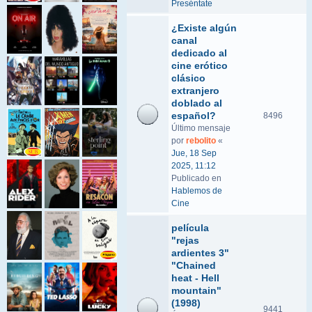
Preséntate
¿Existe algún
canal
dedicado al
cine erótico
clásico
extranjero
doblado al
español?
8496
Último mensaje
por
rebolito
«
Jue, 18 Sep
2025, 11:12
Publicado en
Hablemos de
Cine
película
"rejas
ardientes 3"
"Chained
heat - Hell
mountain"
(1998)
9441