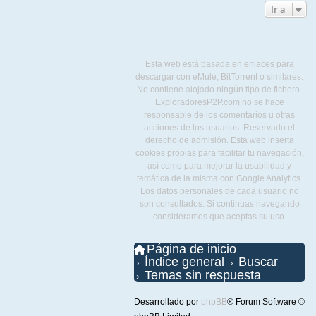
Ir a
Esta web está basada en enlaces para
descargar con eMule, BitTorrent o similares.
No contiene alojado ningún tipo de fichero.
ExploradoresP2P.com no se hace
responsable de los comentarios u otras
acciones de los usuarios. Reservado el
derecho de admisión. Esta web inserta
cookies propias para facilitar tu navegación,
así como para mejorar la usabilidad y
temática de la misma con Google Analytics.
Los datos personales de cada usuario no
son consultados. Si continuas navegando
consideramos que aceptas su uso.
Página de inicio
Índice general
Buscar
Temas sin respuesta
Desarrollado por
phpBB
® Forum Software ©