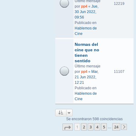
Último mensaje
12219
por
pp4
«
Jue,
30 Jun 2022,
09:56
Publicado en
Hablemos de
Cine
Normas del
cine que no
tienen
sentido
Último mensaje
por
pp4
«
Mar,
11107
21 Jun 2022,
12:21
Publicado en
Hablemos de
Cine
Se encontraron 598 coincidencias
Página
1
de
24
1
2
3
4
5
24
…
Sigu