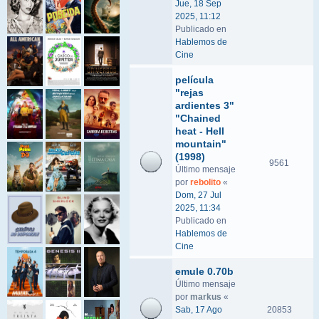
Jue, 18 Sep
2025, 11:12
Publicado en
Hablemos de
Cine
película
"rejas
ardientes 3"
"Chained
heat - Hell
mountain"
(1998)
9561
Último mensaje
por
rebolito
«
Dom, 27 Jul
2025, 11:34
Publicado en
Hablemos de
Cine
emule 0.70b
Último mensaje
por
markus
«
Sab, 17 Ago
20853