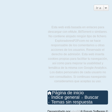
Ir a
Esta web está basada en enlaces para
descargar con eMule, BitTorrent o similares.
No contiene alojado ningún tipo de fichero.
ExploradoresP2P.com no se hace
responsable de los comentarios u otras
acciones de los usuarios. Reservado el
derecho de admisión. Esta web inserta
cookies propias para facilitar tu navegación,
así como para mejorar la usabilidad y
temática de la misma con Google Analytics.
Los datos personales de cada usuario no
son consultados. Si continuas navegando
consideramos que aceptas su uso.
Página de inicio
Índice general
Buscar
Temas sin respuesta
Desarrollado por
phpBB
® Forum Software ©