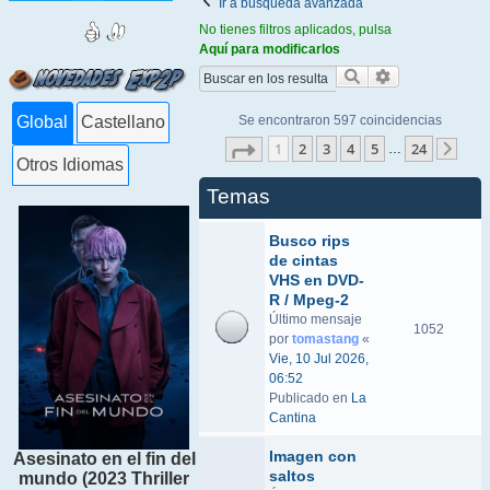
Ir a búsqueda avanzada
No tienes filtros aplicados, pulsa
Aquí para modificarlos
Buscar
Búsqueda ava
Se encontraron 597 coincidencias
Global
Castellano
Página
1
de
24
1
2
3
4
5
24
…
Sigu
Otros Idiomas
Temas
Busco rips
de cintas
VHS en DVD-
R / Mpeg-2
Último mensaje
1052
por
tomastang
«
Vie, 10 Jul 2026,
06:52
Publicado en
La
Cantina
Imagen con
Asesinato en el fin del
saltos
mundo (2023 Thriller