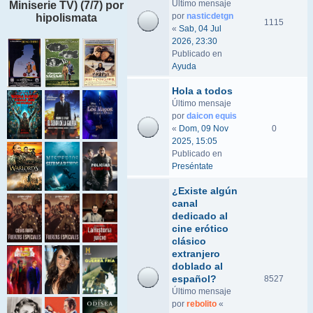
Último mensaje
Miniserie TV) (7/7) por
por
nasticdetgn
hipolismata
1115
«
Sab, 04 Jul
2026, 23:30
Publicado en
Ayuda
Hola a todos
Último mensaje
por
daicon equis
«
Dom, 09 Nov
0
2025, 15:05
Publicado en
Preséntate
¿Existe algún
canal
dedicado al
cine erótico
clásico
extranjero
doblado al
español?
8527
Último mensaje
por
rebolito
«