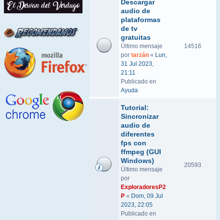
Descargar
audio de
plataformas
de tv
gratuitas
Último mensaje
14516
por
tarzán
«
Lun,
31 Jul 2023,
21:11
Publicado en
Ayuda
Tutorial:
Sincronizar
audio de
diferentes
fps con
ffmpeg (GUI
Windows)
20593
Último mensaje
por
ExploradoresP2
P
«
Dom, 09 Jul
2023, 22:05
Publicado en