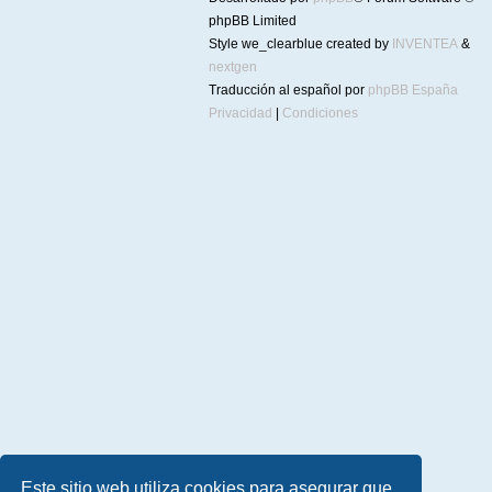
phpBB Limited
Style we_clearblue created by
INVENTEA
&
nextgen
Traducción al español por
phpBB España
Privacidad
|
Condiciones
Este sitio web utiliza cookies para asegurar que