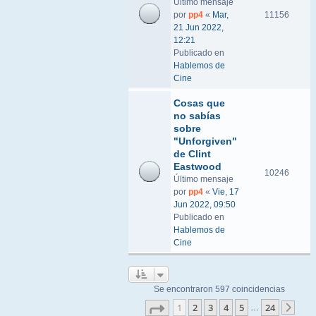
Último mensaje
por
pp4
«
Mar,
11156
21 Jun 2022,
12:21
Publicado en
Hablemos de
Cine
Cosas que
no sabías
sobre
"Unforgiven"
de Clint
Eastwood
10246
Último mensaje
por
pp4
«
Vie, 17
Jun 2022, 09:50
Publicado en
Hablemos de
Cine
Se encontraron 597 coincidencias
Página
1
de
24
1
2
3
4
5
24
…
Sigu