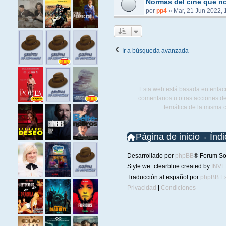
Normas del cine que no
por
pp4
»
Mar, 21 Jun 2022, 
Ir a búsqueda avanzada
Esta web está basada en enlace
comentarios u otras acciones de
temática de la misma 
Página de inicio
Índ
Desarrollado por
phpBB
® Forum So
Style we_clearblue created by
INV
Traducción al español por
phpBB E
Privacidad
|
Condiciones