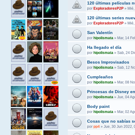
120 últimas películas 
por
ExploradoresP2P
»
Mié,
120 últimas series nue
por
ExploradoresP2P
»
Mié,
San Valentín
por
hipolismata
»
Mar, 14 Fe
Ha llegado el día
por
hipolismata
»
Sab, 24 Di
Besos Improvisados
por
hipolismata
»
Sab, 12 No
Cumpleaños
por
hipolismata
»
Mar, 08 No
Princesas de Disney e
por
hipolismata
»
Jue, 04 Ag
Body paint
por
hipolismata
»
Mar, 02 Ag
Cosas que no sabías s
por
pp4
»
Jue, 30 Jun 2022, 