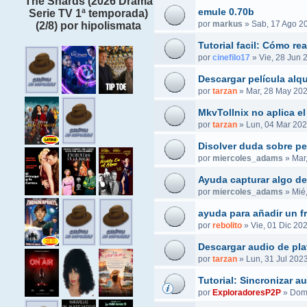
The Shards (2026 Drama
emule 0.70b
Serie TV 1ª temporada)
por
markus
»
Sab, 17 Ago 2
(2/8) por hipolismata
Tutorial facil: Cómo r
por
cinefilo17
»
Vie, 28 Jun 
Descargar película alq
por
tarzan
»
Mar, 28 May 202
MkvTollnix no aplica el
por
tarzan
»
Lun, 04 Mar 202
Disolver duda sobre pel
por
miercoles_adams
»
Mar
Ayuda capturar algo de
por
miercoles_adams
»
Mié
ayuda para añadir un f
por
rebolito
»
Vie, 01 Dic 20
Descargar audio de pla
por
tarzan
»
Lun, 31 Jul 2023
Tutorial: Sincronizar 
por
ExploradoresP2P
»
Dom,