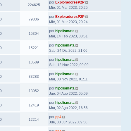
por
ExploradoresP2P
0
224625
Mié, 01 Mar 2023, 20:25
por
ExploradoresP2P
0
79836
Mié, 01 Mar 2023, 20:24
por
hipolismata
0
15304
Mar, 14 Feb 2023, 08:51
por
hipolismata
0
15221
Sab, 24 Dic 2022, 21:06
por
hipolismata
0
13589
Sab, 12 Nov 2022, 09:09
por
hipolismata
0
33283
Mar, 08 Nov 2022, 01:11
por
hipolismata
0
13052
Jue, 04 Ago 2022, 05:09
por
hipolismata
0
12419
Mar, 02 Ago 2022, 16:56
por
pp4
0
12214
Jue, 30 Jun 2022, 09:56