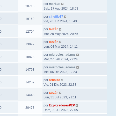
por
markus
0
20713
Sab, 17 Ago 2024, 18:53
por
cinefilo17
0
19169
Vie, 28 Jun 2024, 13:43
por
tarzán
0
12704
Mar, 28 May 2024, 20:55
por
tarzán
0
13992
Lun, 04 Mar 2024, 14:11
por
miercoles_adams
0
18878
Mar, 27 Feb 2024, 22:24
por
miercoles_adams
0
14793
Mié, 06 Dic 2023, 12:23
por
rebolito
0
14259
Vie, 01 Dic 2023, 22:33
por
tarzán
0
14443
Lun, 31 Jul 2023, 21:11
por
ExploradoresP2P
0
20473
Dom, 09 Jul 2023, 22:05