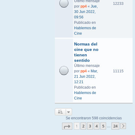
Último mensaje
12233
por
pp4
«
Jue,
30 Jun 2022,
09:56
Publicado en
Hablemos de
Cine
Normas del
cine que no
tienen
sentido
Último mensaje
por
pp4
«
Mar,
11115
21 Jun 2022,
12:21
Publicado en
Hablemos de
Cine
Se encontraron 598 coincidencias
Página
1
de
24
1
2
3
4
5
24
…
Sigu