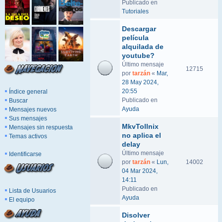
Publicado en
Tutoriales
Descargar
película
alquilada de
youtube?
Último mensaje
12715
por
tarzán
«
Mar,
28 May 2024,
20:55
Índice general
Publicado en
Buscar
Ayuda
Mensajes nuevos
Sus mensajes
MkvTollnix
Mensajes sin respuesta
no aplica el
Temas activos
delay
Último mensaje
Identificarse
por
tarzán
«
Lun,
14002
04 Mar 2024,
14:11
Publicado en
Lista de Usuarios
Ayuda
El equipo
Disolver