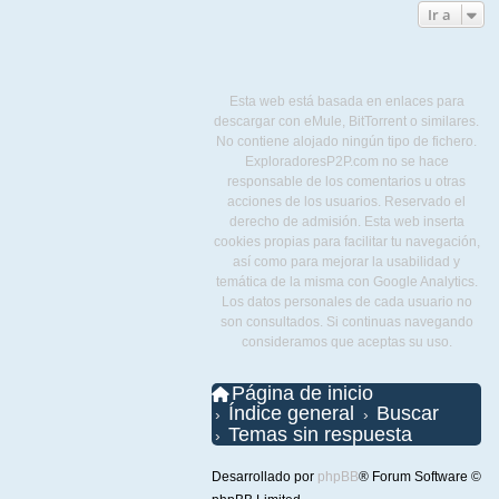
Ir a
Esta web está basada en enlaces para
descargar con eMule, BitTorrent o similares.
No contiene alojado ningún tipo de fichero.
ExploradoresP2P.com no se hace
responsable de los comentarios u otras
acciones de los usuarios. Reservado el
derecho de admisión. Esta web inserta
cookies propias para facilitar tu navegación,
así como para mejorar la usabilidad y
temática de la misma con Google Analytics.
Los datos personales de cada usuario no
son consultados. Si continuas navegando
consideramos que aceptas su uso.
Página de inicio
Índice general
Buscar
Temas sin respuesta
Desarrollado por
phpBB
® Forum Software ©