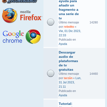
ayuda para
añadir un
fragmento a
una serie de
tv
Último mensaje
14280
por
rebolito
«
Vie, 01 Dic 2023,
22:33
Publicado en
Ayuda
Descargar
audio de
plataformas
de tv
gratuitas
Último mensaje
14460
por
tarzán
«
Lun,
31 Jul 2023,
21:11
Publicado en
Ayuda
Tutorial: