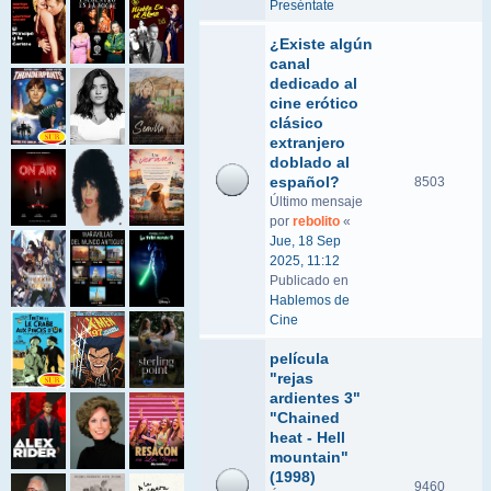
Preséntate
¿Existe algún
canal
dedicado al
cine erótico
clásico
extranjero
doblado al
español?
8503
Último mensaje
por
rebolito
«
Jue, 18 Sep
2025, 11:12
Publicado en
Hablemos de
Cine
película
"rejas
ardientes 3"
"Chained
heat - Hell
mountain"
(1998)
9460