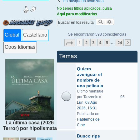
Ir a búsqueda avanzada
No tienes filtros aplicados, pulsa
Aquí para modificarlos
Buscar
Búsqueda ava
Se encontraron 598 coincidencias
Global
Castellano
Página
1
de
24
1
2
3
4
5
24
…
Sigu
Otros Idiomas
Temas
Quiero
averiguar el
nombre de
una película
Último mensaje
por
Tarzerix
«
95
Lun, 03 Ago
2026, 16:31
Publicado en
Hablemos de
La última casa (2026
Cine
Terror) por hipolismata
Busco rips