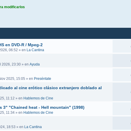
ra modificarlos
queda avanzada
VHS en DVD-R / Mpeg-2
 2026, 06:52
» en
La Cantina
l 2026, 23:30
» en
Ayuda
Nov 2025, 15:05
» en
Preséntate
icado al cine erótico clásico extranjero doblado al
25, 11:12
» en
Hablemos de Cine
es 3" "Chained heat - Hell mountain" (1998)
25, 11:34
» en
Hablemos de Cine
024, 18:53
» en
La Cantina