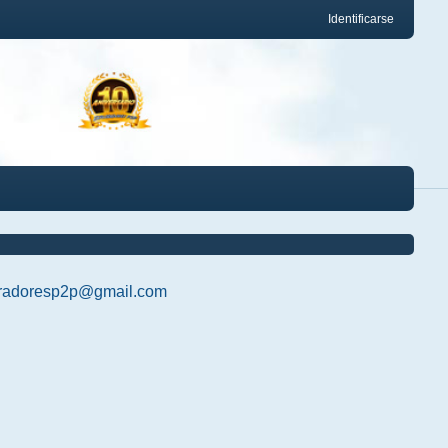
Identificarse
radoresp2p@gmail.com