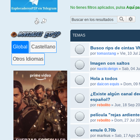
No tienes filtros aplicados, pulsa
Aquí pa
Buscar
Bús
TEMAS
Global
Castellano
Busco rips de cintas 
por
tomastang
»
Vie, 10 Jul
Otros Idiomas
Imagen con saltos
por
nasticdetgn
»
Sab, 04 Ju
Hola a todos
por
daicon equis
»
Dom, 09 
¿Existe algún canal ded
español?
por
rebolito
»
Jue, 18 Sep 20
película "rejas ardient
por
rebolito
»
Dom, 27 Jul 20
emule 0.70b
por
markus
»
Sab, 17 Ago 2