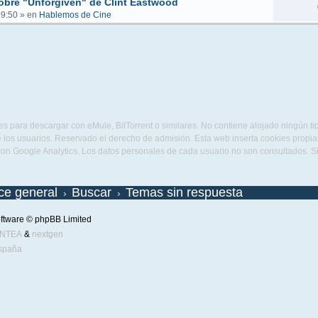
obre "Unforgiven" de Clint Eastwood
09:50
» en
Hablemos de Cine
s para descargar con eMule, BitTorrent o similares. No contiene alojado ningún t
 los usuarios. Reservado el derecho de admisión. Esta web inserta cookies propias 
con Google Analytics. Los datos personales de cada usuario no son consultados. 
ice general
Buscar
Temas sin respuesta
ftware © phpBB Limited
ENTEA
&
nextgen
spaña