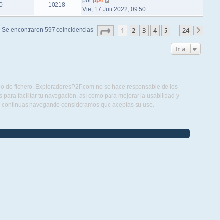
por
pp4
0
10218
Vie, 17 Jun 2022, 09:50
Página
1
de
24
1
2
3
4
5
24
Se encontraron 597 coincidencias
…
Sigu
Ir a
ipo de fichero. ExploradoresP2P.com no se hace responsable de los
para facilitar tu navegación, así como para mejorar la usabilidad y
Si continuas navegando consideramos que aceptas su uso.