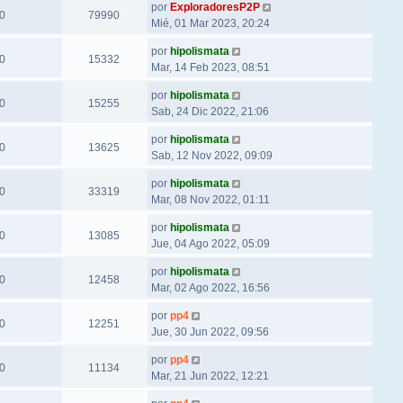
por
ExploradoresP2P
0
79990
Mié, 01 Mar 2023, 20:24
por
hipolismata
0
15332
Mar, 14 Feb 2023, 08:51
por
hipolismata
0
15255
Sab, 24 Dic 2022, 21:06
por
hipolismata
0
13625
Sab, 12 Nov 2022, 09:09
por
hipolismata
0
33319
Mar, 08 Nov 2022, 01:11
por
hipolismata
0
13085
Jue, 04 Ago 2022, 05:09
por
hipolismata
0
12458
Mar, 02 Ago 2022, 16:56
por
pp4
0
12251
Jue, 30 Jun 2022, 09:56
por
pp4
0
11134
Mar, 21 Jun 2022, 12:21