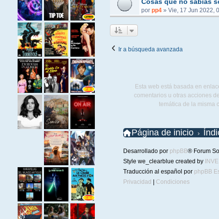
Cosas que no sabías s
por
pp4
»
Vie, 17 Jun 2022, 
Ir a búsqueda avanzada
Esta web está basada en enlace
comentarios u otras acciones de
temática de la misma 
Página de inicio
Índ
Desarrollado por
phpBB
® Forum So
Style we_clearblue created by
INV
Traducción al español por
phpBB E
Privacidad
|
Condiciones