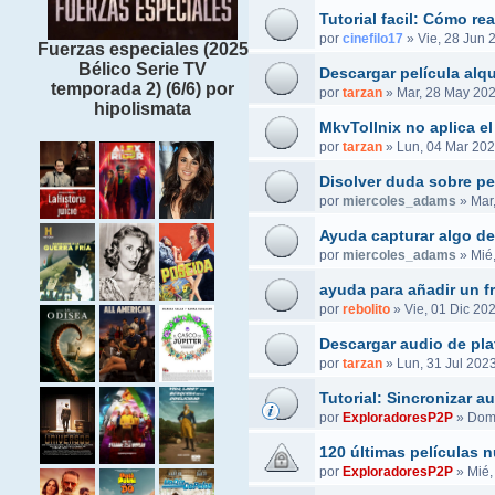
Tutorial facil: Cómo r
por
cinefilo17
»
Vie, 28 Jun 
Fuerzas especiales (2025
Bélico Serie TV
Descargar película alq
temporada 2) (6/6) por
por
tarzan
»
Mar, 28 May 202
hipolismata
MkvTollnix no aplica el
por
tarzan
»
Lun, 04 Mar 202
Disolver duda sobre pel
por
miercoles_adams
»
Mar
Ayuda capturar algo de
por
miercoles_adams
»
Mié
ayuda para añadir un f
por
rebolito
»
Vie, 01 Dic 20
Descargar audio de pla
por
tarzan
»
Lun, 31 Jul 2023
Tutorial: Sincronizar 
por
ExploradoresP2P
»
Dom,
120 últimas películas 
por
ExploradoresP2P
»
Mié,