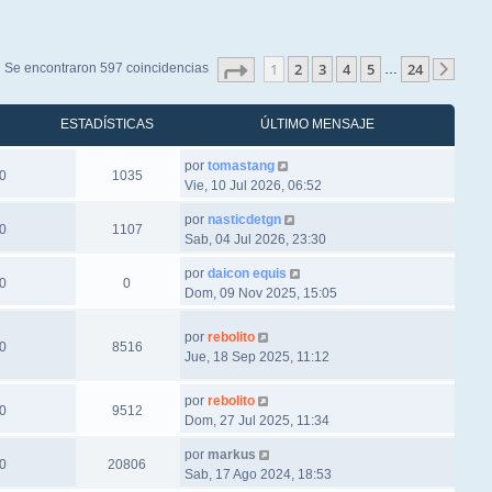
Página
1
de
24
1
2
3
4
5
24
Se encontraron 597 coincidencias
…
Sigu
ESTADÍSTICAS
ÚLTIMO MENSAJE
por
tomastang
0
1035
Vie, 10 Jul 2026, 06:52
por
nasticdetgn
0
1107
Sab, 04 Jul 2026, 23:30
por
daicon equis
0
0
Dom, 09 Nov 2025, 15:05
por
rebolito
0
8516
Jue, 18 Sep 2025, 11:12
por
rebolito
0
9512
Dom, 27 Jul 2025, 11:34
por
markus
0
20806
Sab, 17 Ago 2024, 18:53