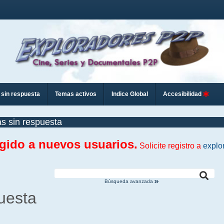
sin respuesta
Temas activos
Indice Global
Accesibilidad
s sin respuesta
ngido a nuevos usuarios.
Solicite registro a
explo
Búsqueda avanzada
uesta