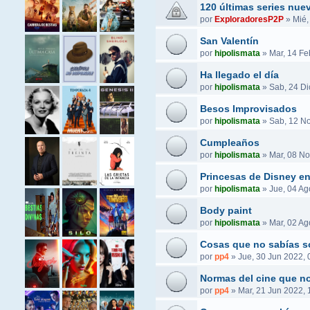
120 últimas series nue
por
ExploradoresP2P
»
Mié,
San Valentín
por
hipolismata
»
Mar, 14 Fe
Ha llegado el día
por
hipolismata
»
Sab, 24 Di
Besos Improvisados
por
hipolismata
»
Sab, 12 No
Cumpleaños
por
hipolismata
»
Mar, 08 No
Princesas de Disney e
por
hipolismata
»
Jue, 04 Ag
Body paint
por
hipolismata
»
Mar, 02 Ag
Cosas que no sabías s
por
pp4
»
Jue, 30 Jun 2022, 
Normas del cine que no
por
pp4
»
Mar, 21 Jun 2022, 