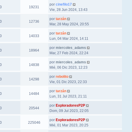
por
cinefilo17
0
19231
Vie, 28 Jun 2024, 13:43
por
tarzán
0
12736
Mar, 28 May 2024, 20:55
por
tarzán
0
14033
Lun, 04 Mar 2024, 14:11
por
miercoles_adams
0
18964
Mar, 27 Feb 2024, 22:24
por
miercoles_adams
0
14838
Mié, 06 Dic 2023, 12:23
por
rebolito
0
14298
Vie, 01 Dic 2023, 22:33
por
tarzán
0
14484
Lun, 31 Jul 2023, 21:11
por
ExploradoresP2P
0
20544
Dom, 09 Jul 2023, 22:05
por
ExploradoresP2P
0
225046
Mié, 01 Mar 2023, 20:25