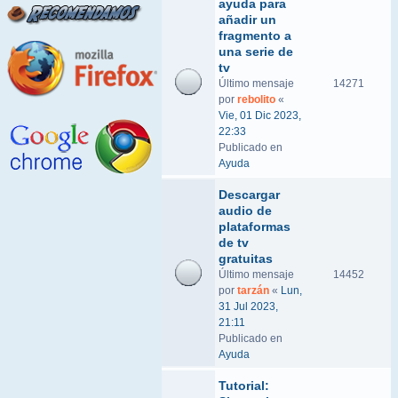
ayuda para
añadir un
fragmento a
una serie de
tv
Último mensaje
14271
por
rebolito
«
Vie, 01 Dic 2023,
22:33
Publicado en
Ayuda
Descargar
audio de
plataformas
de tv
gratuitas
Último mensaje
14452
por
tarzán
«
Lun,
31 Jul 2023,
21:11
Publicado en
Ayuda
Tutorial: