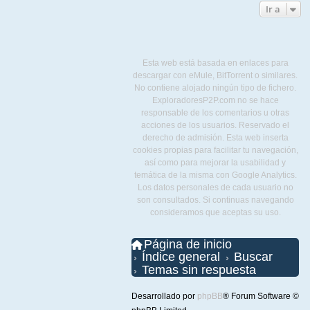
Ir a
Esta web está basada en enlaces para
descargar con eMule, BitTorrent o similares.
No contiene alojado ningún tipo de fichero.
ExploradoresP2P.com no se hace
responsable de los comentarios u otras
acciones de los usuarios. Reservado el
derecho de admisión. Esta web inserta
cookies propias para facilitar tu navegación,
así como para mejorar la usabilidad y
temática de la misma con Google Analytics.
Los datos personales de cada usuario no
son consultados. Si continuas navegando
consideramos que aceptas su uso.
Página de inicio
Índice general
Buscar
Temas sin respuesta
Desarrollado por
phpBB
® Forum Software ©