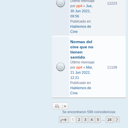
Último mensaje
12223
por
pp4
«
Jue,
30 Jun 2022,
09:56
Publicado en
Hablemos de
Cine
Normas del
cine que no
tienen
sentido
Último mensaje
por
pp4
«
Mar,
11109
21 Jun 2022,
12:21
Publicado en
Hablemos de
Cine
Se encontraron 598 coincidencias
Página
1
de
24
1
2
3
4
5
24
…
Sigu