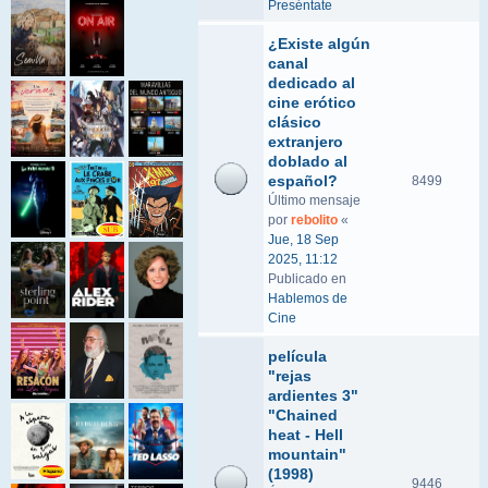
Preséntate
¿Existe algún
canal
dedicado al
cine erótico
clásico
extranjero
doblado al
español?
8499
Último mensaje
por
rebolito
«
Jue, 18 Sep
2025, 11:12
Publicado en
Hablemos de
Cine
película
"rejas
ardientes 3"
"Chained
heat - Hell
mountain"
(1998)
9446