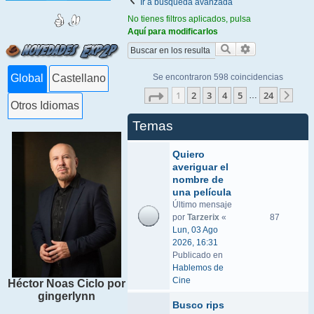
Ir a búsqueda avanzada
No tienes filtros aplicados, pulsa
Aquí para modificarlos
Buscar
Búsqueda ava
Se encontraron 598 coincidencias
Global
Castellano
Página
1
de
24
1
2
3
4
5
24
…
Sigu
Otros Idiomas
Temas
Quiero
averiguar el
nombre de
una película
Último mensaje
por
Tarzerix
«
87
Lun, 03 Ago
2026, 16:31
Publicado en
Hablemos de
Cine
Héctor Noas Ciclo por
gingerlynn
Busco rips