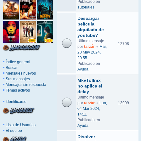
Publicado en
Tutoriales
Descargar
película
alquilada de
youtube?
Último mensaje
12708
por
tarzán
«
Mar,
28 May 2024,
20:55
Índice general
Publicado en
Buscar
Ayuda
Mensajes nuevos
Sus mensajes
MkvTollnix
Mensajes sin respuesta
no aplica el
Temas activos
delay
Último mensaje
Identificarse
por
tarzán
«
Lun,
13999
04 Mar 2024,
14:11
Publicado en
Lista de Usuarios
Ayuda
El equipo
Disolver