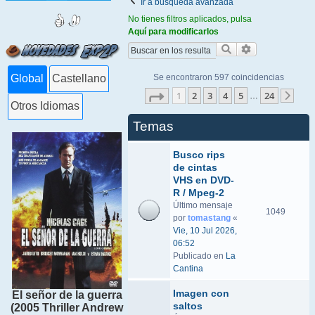
Ir a búsqueda avanzada
No tienes filtros aplicados, pulsa
Aquí para modificarlos
Buscar
Búsqueda ava
Se encontraron 597 coincidencias
Global
Castellano
Página
1
de
24
1
2
3
4
5
24
…
Sigu
Otros Idiomas
Temas
Busco rips
de cintas
VHS en DVD-
R / Mpeg-2
Último mensaje
1049
por
tomastang
«
Vie, 10 Jul 2026,
06:52
Publicado en
La
Cantina
Imagen con
El señor de la guerra
saltos
(2005 Thriller Andrew