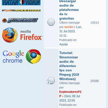
Descargar
audio de
plataformas
de tv
gratuitas
Último mensaje
14513
por
tarzán
«
Lun,
31 Jul 2023,
21:11
Publicado en
Ayuda
Tutorial:
Sincronizar
audio de
diferentes
fps con
ffmpeg (GUI
Windows)
20586
Último mensaje
por
ExploradoresP2
P
«
Dom, 09 Jul
2023, 22:05
Publicado en