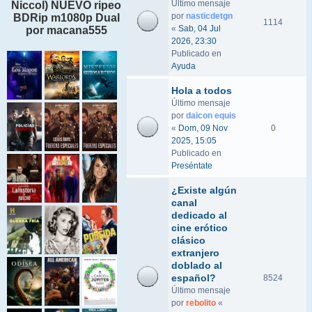
Último mensaje
Niccol) NUEVO ripeo
por
nasticdetgn
BDRip m1080p Dual
1114
«
Sab, 04 Jul
por macana555
2026, 23:30
Publicado en
Ayuda
Hola a todos
Último mensaje
por
daicon equis
«
Dom, 09 Nov
0
2025, 15:05
Publicado en
Preséntate
¿Existe algún
canal
dedicado al
cine erótico
clásico
extranjero
doblado al
español?
8524
Último mensaje
por
rebolito
«