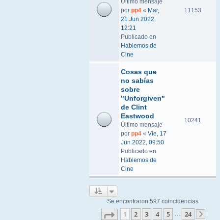
Último mensaje
por
pp4
«
Mar,
11153
21 Jun 2022,
12:21
Publicado en
Hablemos de
Cine
Cosas que
no sabías
sobre
"Unforgiven"
de Clint
Eastwood
10241
Último mensaje
por
pp4
«
Vie, 17
Jun 2022, 09:50
Publicado en
Hablemos de
Cine
Se encontraron 597 coincidencias
Página
1
de
24
1
2
3
4
5
24
…
Sigu