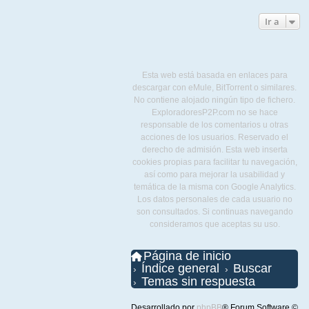
Ir a
Esta web está basada en enlaces para
descargar con eMule, BitTorrent o similares.
No contiene alojado ningún tipo de fichero.
ExploradoresP2P.com no se hace
responsable de los comentarios u otras
acciones de los usuarios. Reservado el
derecho de admisión. Esta web inserta
cookies propias para facilitar tu navegación,
así como para mejorar la usabilidad y
temática de la misma con Google Analytics.
Los datos personales de cada usuario no
son consultados. Si continuas navegando
consideramos que aceptas su uso.
Página de inicio
Índice general
Buscar
Temas sin respuesta
Desarrollado por
phpBB
® Forum Software ©