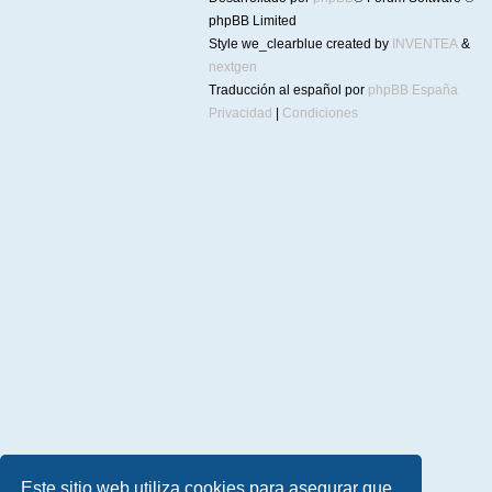
phpBB Limited
Style we_clearblue created by
INVENTEA
&
nextgen
Traducción al español por
phpBB España
Privacidad
|
Condiciones
Este sitio web utiliza cookies para asegurar que