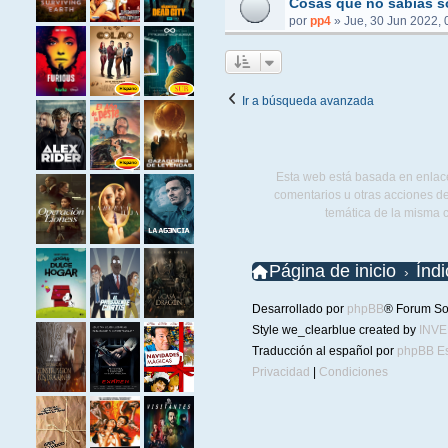
Cosas que no sabías s
por
pp4
»
Jue, 30 Jun 2022, 
Ir a búsqueda avanzada
Esta web está basada en enlace
comentarios u otras acciones de
temática de la misma 
Página de inicio
Índ
Desarrollado por
phpBB
® Forum So
Style we_clearblue created by
INV
Traducción al español por
phpBB E
Privacidad
|
Condiciones