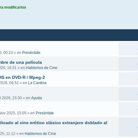
ra modificarlos
queda avanzada
6, 00:10
» en
Preséntate
mbre de una película
026, 16:31
» en
Hablemos de Cine
VHS en DVD-R / Mpeg-2
 2026, 06:52
» en
La Cantina
l 2026, 23:30
» en
Ayuda
Nov 2025, 15:05
» en
Preséntate
icado al cine erótico clásico extranjero doblado al
25, 11:12
» en
Hablemos de Cine