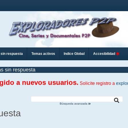
sin respuesta
Temas activos
Indice Global
Accesibilidad
s sin respuesta
ngido a nuevos usuarios.
Solicite registro a
explo
Búsqueda avanzada
uesta