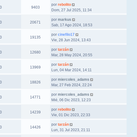
por
rebolito
0
9403
Dom, 27 Jul 2025, 11:34
por
markus
0
20671
Sab, 17 Ago 2024, 18:53
por
cinefilo17
0
19135
Vie, 28 Jun 2024, 13:43
por
tarzán
0
12680
Mar, 28 May 2024, 20:55
por
tarzán
0
13969
Lun, 04 Mar 2024, 14:11
por
miercoles_adams
0
18826
Mar, 27 Feb 2024, 22:24
por
miercoles_adams
0
14771
Mié, 06 Dic 2023, 12:23
por
rebolito
0
14239
Vie, 01 Dic 2023, 22:33
por
tarzán
0
14426
Lun, 31 Jul 2023, 21:11