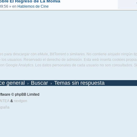
obre El Regreso de La Momia
09:56
» en
Hablemos de Cine
s para descargar con eMule, BitTorrent o similares. No contiene alojado ningún t
 los usuarios. Reservado el derecho de admisión. Esta web inserta cookies propias 
con Google Analytics. Los datos personales de cada usuario no son consultados. 
ice general
Buscar
Temas sin respuesta
ftware © phpBB Limited
ENTEA
&
nextgen
spaña