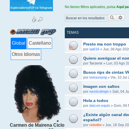
No tienes filtros aplicados, pulsa
Aquí pa
Buscar
Bús
TEMAS
Global
Castellano
Presto ma non troppo
por
op616
»
Jue, 06 Ago 202
Otros Idiomas
Quiero averiguar el no
por
Tarzerix
»
Lun, 03 Ago 2
Busco rips de cintas 
por
tomastang
»
Vie, 10 Jul
Imagen con saltos
por
nasticdetgn
»
Sab, 04 Ju
Hola a todos
por
daicon equis
»
Dom, 09 
¿Existe algún canal ded
español?
Carmen de Mairena Ciclo
por
rebolito
»
Jue, 18 Sep 20