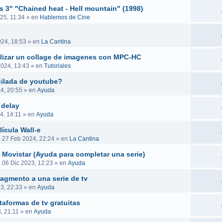
es 3" "Chained heat - Hell mountain" (1998)
25, 11:34
» en
Hablemos de Cine
024, 18:53
» en
La Cantina
ealizar un collage de imagenes con MPC-HC
2024, 13:43
» en
Tutoriales
uilada de youtube?
4, 20:55
» en
Ayuda
 delay
4, 14:11
» en
Ayuda
ícula Wall-e
, 27 Feb 2024, 22:24
» en
La Cantina
 Movistar (Ayuda para completar una serie)
, 06 Dic 2023, 12:23
» en
Ayuda
ragmento a una serie de tv
23, 22:33
» en
Ayuda
taformas de tv gratuitas
, 21:11
» en
Ayuda