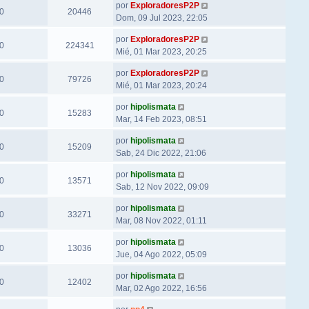
por
ExploradoresP2P
0
20446
Dom, 09 Jul 2023, 22:05
por
ExploradoresP2P
0
224341
Mié, 01 Mar 2023, 20:25
por
ExploradoresP2P
0
79726
Mié, 01 Mar 2023, 20:24
por
hipolismata
0
15283
Mar, 14 Feb 2023, 08:51
por
hipolismata
0
15209
Sab, 24 Dic 2022, 21:06
por
hipolismata
0
13571
Sab, 12 Nov 2022, 09:09
por
hipolismata
0
33271
Mar, 08 Nov 2022, 01:11
por
hipolismata
0
13036
Jue, 04 Ago 2022, 05:09
por
hipolismata
0
12402
Mar, 02 Ago 2022, 16:56