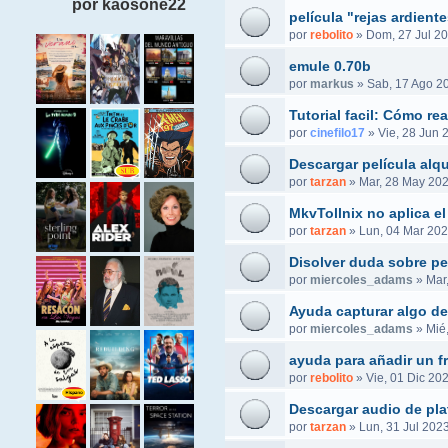
por kaosone22
película "rejas ardient
por
rebolito
»
Dom, 27 Jul 20
emule 0.70b
por
markus
»
Sab, 17 Ago 2
Tutorial facil: Cómo r
por
cinefilo17
»
Vie, 28 Jun 
Descargar película alq
por
tarzan
»
Mar, 28 May 202
MkvTollnix no aplica el
por
tarzan
»
Lun, 04 Mar 202
Disolver duda sobre pel
por
miercoles_adams
»
Mar
Ayuda capturar algo de
por
miercoles_adams
»
Mié
ayuda para añadir un f
por
rebolito
»
Vie, 01 Dic 20
Descargar audio de pla
por
tarzan
»
Lun, 31 Jul 2023