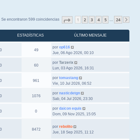
Página
1
de
24
1
2
3
4
5
24
Se encontraron 599 coincidencias
…
Sigu
ESTADÍSTICAS
ÚLTIMO MENSAJE
por
op616
0
49
Jue, 06 Ago 2026, 00:10
por
Tarzerix
0
60
Lun, 03 Ago 2026, 16:31
por
tomastang
0
961
Vie, 10 Jul 2026, 06:52
por
nasticdetgn
0
1076
Sab, 04 Jul 2026, 23:30
por
daicon equis
0
0
Dom, 09 Nov 2025, 15:05
por
rebolito
0
8472
Jue, 18 Sep 2025, 11:12