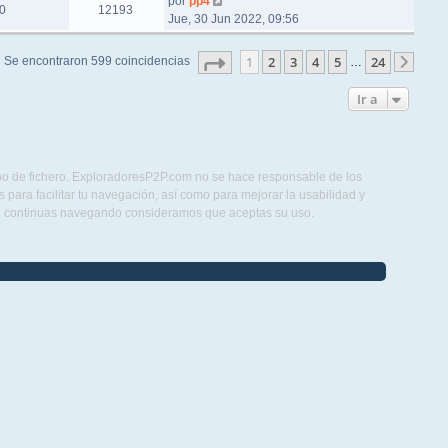
por
pp4
0
12193
Jue, 30 Jun 2022, 09:56
Página
1
de
24
1
2
3
4
5
24
Se encontraron 599 coincidencias
…
Sigu
Ir a
ipo de fichero. ExploradoresP2P.com no se hace responsable de los
para facilitar tu navegación, así como para mejorar la usabilidad y
Si continuas navegando consideramos que aceptas su uso.