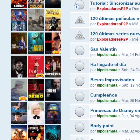
Tutorial: Sincronizar 
por
ExploradoresP2P
»
Dom,
120 últimas películas 
por
ExploradoresP2P
»
Mié,
120 últimas series nue
por
ExploradoresP2P
»
Mié,
San Valentín
por
hipolismata
»
Mar, 14 Fe
Ha llegado el día
por
hipolismata
»
Sab, 24 Di
Besos Improvisados
por
hipolismata
»
Sab, 12 No
Cumpleaños
por
hipolismata
»
Mar, 08 No
Princesas de Disney e
por
hipolismata
»
Jue, 04 Ag
Body paint
por
hipolismata
»
Mar, 02 Ag