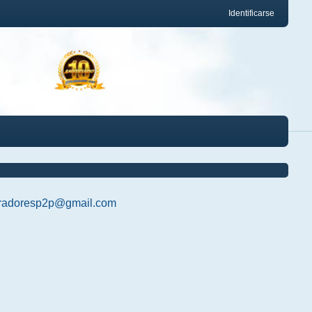
Identificarse
radoresp2p@gmail.com