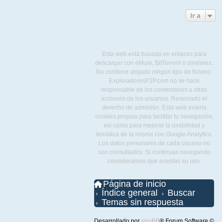
Ir a
Esta web está basada en enlaces para
descargar con eMule, BitTorrent o similares.
No contiene alojado ningún tipo de fichero.
ExploradoresP2P.com no se hace
responsable de los comentarios u otras
acciones de los usuarios. Reservado el
derecho de admisión. Esta web inserta
cookies propias para facilitar tu navegación,
así como para mejorar la usabilidad y
temática de la misma con Google Analytics.
Los datos personales de cada usuario no
son consultados. Si continuas navegando
consideramos que aceptas su uso.
Página de inicio
Índice general
Buscar
Temas sin respuesta
Desarrollado por
phpBB
® Forum Software ©