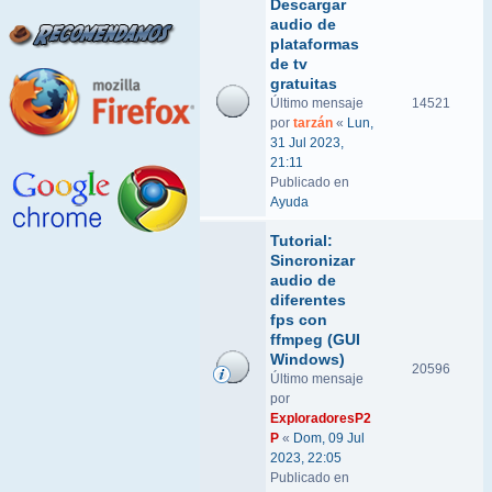
Descargar
audio de
plataformas
de tv
gratuitas
Último mensaje
14521
por
tarzán
«
Lun,
31 Jul 2023,
21:11
Publicado en
Ayuda
Tutorial:
Sincronizar
audio de
diferentes
fps con
ffmpeg (GUI
Windows)
20596
Último mensaje
por
ExploradoresP2
P
«
Dom, 09 Jul
2023, 22:05
Publicado en