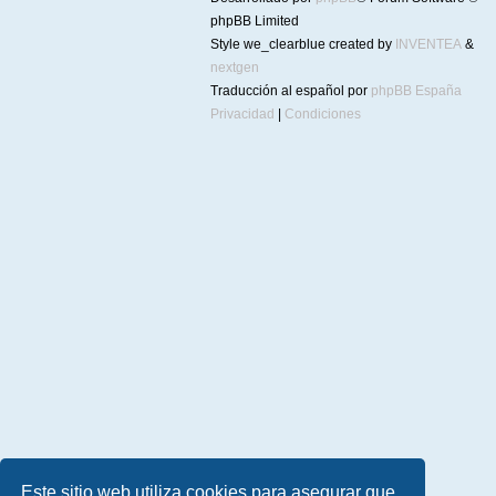
phpBB Limited
Style we_clearblue created by
INVENTEA
&
nextgen
Traducción al español por
phpBB España
Privacidad
|
Condiciones
Este sitio web utiliza cookies para asegurar que