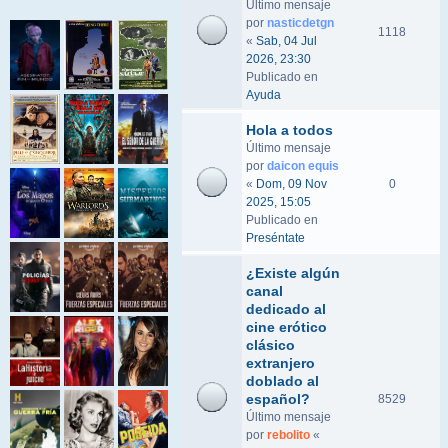
Último mensaje
por
nasticdetgn
1118
«
Sab, 04 Jul
2026, 23:30
Publicado en
Ayuda
Hola a todos
Último mensaje
por
daicon equis
«
Dom, 09 Nov
0
2025, 15:05
Publicado en
Preséntate
¿Existe algún
canal
dedicado al
cine erótico
clásico
extranjero
doblado al
español?
8529
Último mensaje
por
rebolito
«