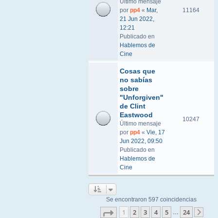
Último mensaje
por
pp4
«
Mar,
11164
21 Jun 2022,
12:21
Publicado en
Hablemos de
Cine
Cosas que
no sabías
sobre
"Unforgiven"
de Clint
Eastwood
10247
Último mensaje
por
pp4
«
Vie, 17
Jun 2022, 09:50
Publicado en
Hablemos de
Cine
Se encontraron 597 coincidencias
Página
1
de
24
1
2
3
4
5
24
…
Sigu