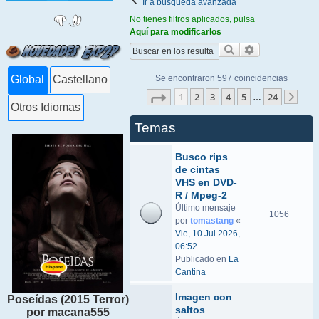
Ir a búsqueda avanzada
No tienes filtros aplicados, pulsa
Aquí para modificarlos
Buscar
Búsqueda ava
Se encontraron 597 coincidencias
Global
Castellano
Página
1
de
24
1
2
3
4
5
24
…
Sigu
Otros Idiomas
Temas
Busco rips
de cintas
VHS en DVD-
R / Mpeg-2
Último mensaje
1056
por
tomastang
«
Vie, 10 Jul 2026,
06:52
Publicado en
La
Cantina
Imagen con
Poseídas (2015 Terror)
saltos
por macana555