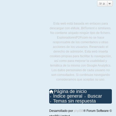
Ir a
Esta web está basada en enlaces para
descargar con eMule, BitTorrent o similares.
No contiene alojado ningún tipo de fichero.
ExploradoresP2P.com no se hace
responsable de los comentarios u otras
acciones de los usuarios. Reservado el
derecho de admisión. Esta web inserta
cookies propias para facilitar tu navegación,
así como para mejorar la usabilidad y
temática de la misma con Google Analytics.
Los datos personales de cada usuario no
son consultados. Si continuas navegando
consideramos que aceptas su uso.
Página de inicio
Índice general
Buscar
Temas sin respuesta
Desarrollado por
phpBB
® Forum Software ©