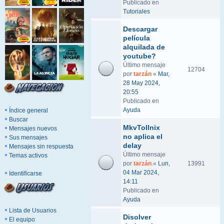
Publicado en
Tutoriales
Descargar
película
alquilada de
youtube?
Último mensaje
12704
por
tarzán
«
Mar,
28 May 2024,
20:55
Publicado en
Ayuda
Índice general
Buscar
MkvTollnix
Mensajes nuevos
no aplica el
Sus mensajes
delay
Mensajes sin respuesta
Último mensaje
Temas activos
por
tarzán
«
Lun,
13991
04 Mar 2024,
Identificarse
14:11
Publicado en
Ayuda
Lista de Usuarios
Disolver
El equipo