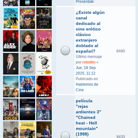
Preséntate
¿Existe algún
canal
dedicado al
cine erótico
clásico
extranjero
doblado al
español?
8490
Último mensaje
por
rebolito
«
Jue, 18 Sep
2025, 11:12
Publicado en
Hablemos de
Cine
película
"rejas
ardientes 3"
"Chained
heat - Hell
mountain"
(1998)
9435