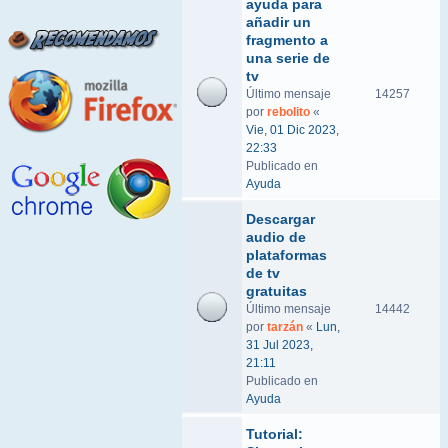
ayuda para
añadir un
fragmento a
una serie de
tv
Último mensaje
14257
por
rebolito
«
Vie, 01 Dic 2023,
22:33
Publicado en
Ayuda
Descargar
audio de
plataformas
de tv
gratuitas
Último mensaje
14442
por
tarzán
«
Lun,
31 Jul 2023,
21:11
Publicado en
Ayuda
Tutorial: