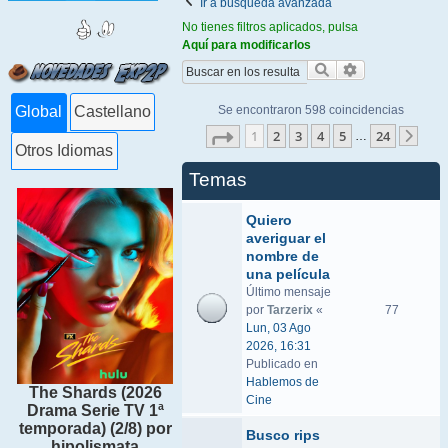
Ir a búsqueda avanzada
No tienes filtros aplicados, pulsa
Aquí para modificarlos
Buscar
Búsqueda ava
Se encontraron 598 coincidencias
Global
Castellano
Página
1
de
24
1
2
3
4
5
24
…
Sigu
Otros Idiomas
Temas
Quiero
averiguar el
nombre de
una película
Último mensaje
por
Tarzerix
«
77
Lun, 03 Ago
2026, 16:31
Publicado en
Hablemos de
The Shards (2026
Cine
Drama Serie TV 1ª
temporada) (2/8) por
Busco rips
hipolismata