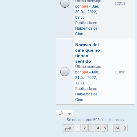
Último mensaje
12211
por
pp4
«
Jue,
30 Jun 2022,
09:56
Publicado en
Hablemos de
Cine
Normas del
cine que no
tienen
sentido
Último mensaje
por
pp4
«
Mar,
11096
21 Jun 2022,
12:21
Publicado en
Hablemos de
Cine
Se encontraron 598 coincidencias
Página
1
de
24
1
2
3
4
5
24
…
Sigu