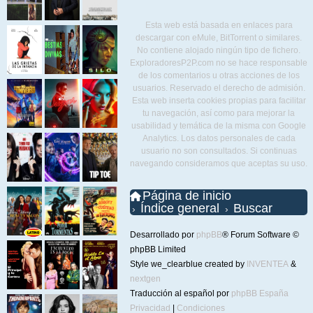
Esta web está basada en enlaces para
descargar con eMule, BitTorrent o similares.
No contiene alojado ningún tipo de fichero.
ExploradoresP2P.com no se hace responsable
de los comentarios u otras acciones de los
usuarios. Reservado el derecho de admisión.
Esta web inserta cookies propias para facilitar
tu navegación, así como para mejorar la
usabilidad y temática de la misma con Google
Analytics. Los datos personales de cada
usuario no son consultados. Si continuas
navegando consideramos que aceptas su uso.
Página de inicio
Índice general
Buscar
Desarrollado por
phpBB
® Forum Software ©
phpBB Limited
Style we_clearblue created by
INVENTEA
&
nextgen
Traducción al español por
phpBB España
Privacidad
|
Condiciones