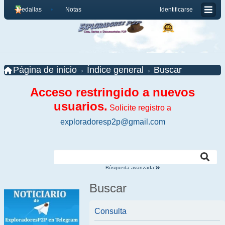
Medallas
Notas
Identificarse
Página de inicio
Índice general
Buscar
Acceso restringido a nuevos
usuarios.
Solicite registro a
exploradoresp2p@gmail.com
Búsqueda avanzada
Buscar
Consulta