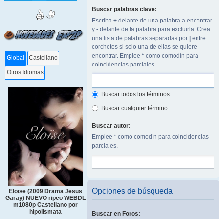
Buscar palabras clave:
Escriba
+
delante de una palabra a encontrar
y
-
delante de la palabra para excluirla. Crea
una lista de palabras separadas por
|
entre
corchetes si solo una de ellas se quiere
encontrar. Emplee
*
como comodín para
Global
Castellano
coincidencias parciales.
Otros Idiomas
Buscar todos los términos
Buscar cualquier término
Buscar autor:
Emplee * como comodín para coincidencias
parciales.
Opciones de búsqueda
Eloïse (2009 Drama Jesus
Garay) NUEVO ripeo WEBDL
m1080p Castellano por
hipolismata
Buscar en Foros: