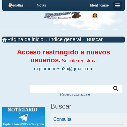
Medallas
Notas
Identificarse
Página de inicio
Índice general
Buscar
Acceso restringido a nuevos
usuarios.
Solicite registro a
exploradoresp2p@gmail.com
Búsqueda avanzada
Buscar
Consulta