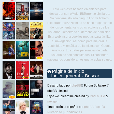
Esta web está basada en enlaces para
descargar con eMule, BitTorrent o similares.
No contiene alojado ningún tipo de fichero.
ExploradoresP2P.com no se hace responsable
de los comentarios u otras acciones de los
usuarios. Reservado el derecho de admisión.
Esta web inserta cookies propias para facilitar
tu navegación, así como para mejorar la
usabilidad y temática de la misma con Google
Analytics. Los datos personales de cada
usuario no son consultados. Si continuas
navegando consideramos que aceptas su uso.
Página de inicio
Índice general
Buscar
Desarrollado por
phpBB
® Forum Software ©
phpBB Limited
Style we_clearblue created by
INVENTEA
&
nextgen
Traducción al español por
phpBB España
Privacidad
|
Condiciones