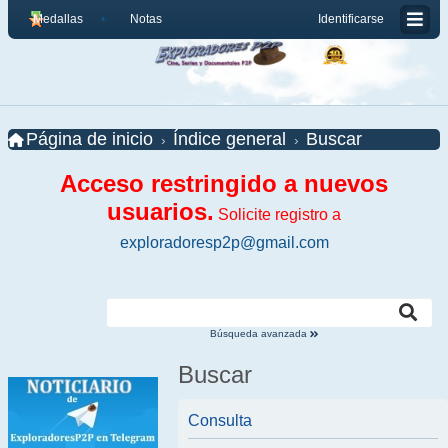
Medallas
Notas
Identificarse
Página de inicio
Índice general
Buscar
Acceso restringido a nuevos
usuarios.
Solicite registro a
exploradoresp2p@gmail.com
Búsqueda avanzada
Buscar
Consulta