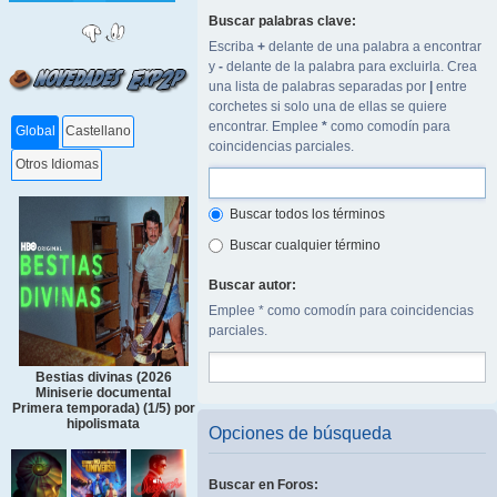
Buscar palabras clave:
Escriba
+
delante de una palabra a encontrar
y
-
delante de la palabra para excluirla. Crea
una lista de palabras separadas por
|
entre
corchetes si solo una de ellas se quiere
encontrar. Emplee
*
como comodín para
Global
Castellano
coincidencias parciales.
Otros Idiomas
Buscar todos los términos
Buscar cualquier término
Buscar autor:
Emplee * como comodín para coincidencias
parciales.
Bestias divinas (2026
Miniserie documental
Primera temporada) (1/5) por
hipolismata
Opciones de búsqueda
Buscar en Foros: