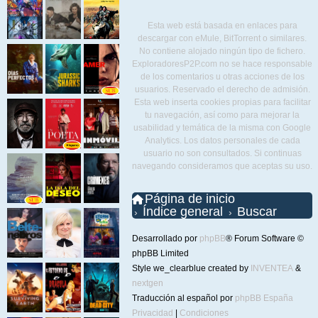
Esta web está basada en enlaces para
descargar con eMule, BitTorrent o similares.
No contiene alojado ningún tipo de fichero.
ExploradoresP2P.com no se hace responsable
de los comentarios u otras acciones de los
usuarios. Reservado el derecho de admisión.
Esta web inserta cookies propias para facilitar
tu navegación, así como para mejorar la
usabilidad y temática de la misma con Google
Analytics. Los datos personales de cada
usuario no son consultados. Si continuas
navegando consideramos que aceptas su uso.
Página de inicio
Índice general
Buscar
Desarrollado por
phpBB
® Forum Software ©
phpBB Limited
Style we_clearblue created by
INVENTEA
&
nextgen
Traducción al español por
phpBB España
Privacidad
|
Condiciones