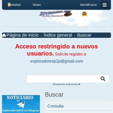
Medallas
Notas
Identificarse
Página de inicio
Índice general
Buscar
Acceso restringido a nuevos
usuarios.
Solicite registro a
exploradoresp2p@gmail.com
Búsqueda avanzada
Buscar
Consulta