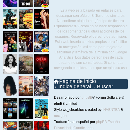
Esta web está basada en enlaces para
descargar con eMule, BitTorrent o similares.
No contiene alojado ningún tipo de fichero.
ExploradoresP2P.com no se hace responsable
de los comentarios u otras acciones de los
usuarios. Reservado el derecho de admisión.
Esta web inserta cookies propias para facilitar
tu navegación, así como para mejorar la
usabilidad y temática de la misma con Google
Analytics. Los datos personales de cada
usuario no son consultados. Si continuas
navegando consideramos que aceptas su uso.
Página de inicio
Índice general
Buscar
Desarrollado por
phpBB
® Forum Software ©
phpBB Limited
Style we_clearblue created by
INVENTEA
&
nextgen
Traducción al español por
phpBB España
Privacidad
|
Condiciones