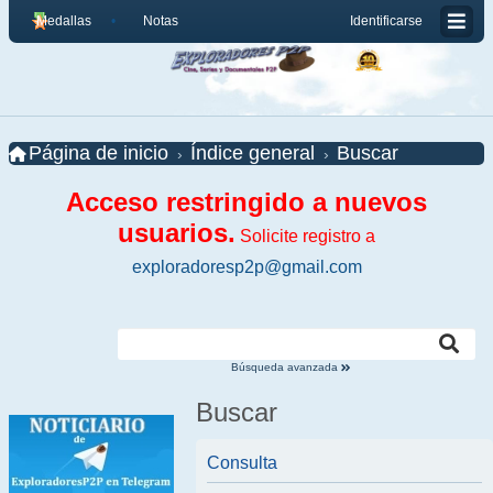
Medallas
Notas
Identificarse
Página de inicio
Índice general
Buscar
Acceso restringido a nuevos
usuarios.
Solicite registro a
exploradoresp2p@gmail.com
Búsqueda avanzada
Buscar
Consulta