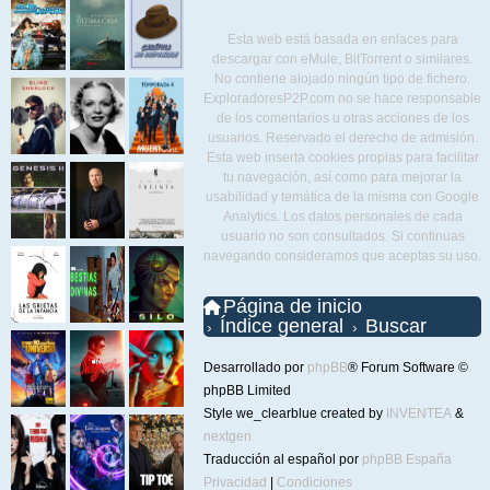
Esta web está basada en enlaces para
descargar con eMule, BitTorrent o similares.
No contiene alojado ningún tipo de fichero.
ExploradoresP2P.com no se hace responsable
de los comentarios u otras acciones de los
usuarios. Reservado el derecho de admisión.
Esta web inserta cookies propias para facilitar
tu navegación, así como para mejorar la
usabilidad y temática de la misma con Google
Analytics. Los datos personales de cada
usuario no son consultados. Si continuas
navegando consideramos que aceptas su uso.
Página de inicio
Índice general
Buscar
Desarrollado por
phpBB
® Forum Software ©
phpBB Limited
Style we_clearblue created by
INVENTEA
&
nextgen
Traducción al español por
phpBB España
Privacidad
|
Condiciones