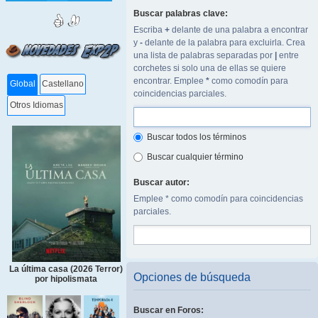
Buscar palabras clave:
Escriba
+
delante de una palabra a encontrar
y
-
delante de la palabra para excluirla. Crea
una lista de palabras separadas por
|
entre
corchetes si solo una de ellas se quiere
encontrar. Emplee
*
como comodín para
Global
Castellano
coincidencias parciales.
Otros Idiomas
Buscar todos los términos
Buscar cualquier término
Buscar autor:
Emplee * como comodín para coincidencias
parciales.
La última casa (2026 Terror)
Opciones de búsqueda
por hipolismata
Buscar en Foros: