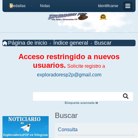
Medallas
Notas
Identificarse
Página de inicio
Índice general
Buscar
Acceso restringido a nuevos
usuarios.
Solicite registro a
exploradoresp2p@gmail.com
Búsqueda avanzada
Buscar
Consulta