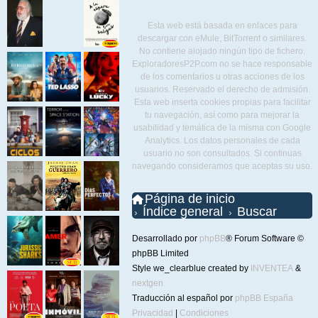
Esta web está basada en enlaces para
descargar con eMule, BitTorrent o similares.
No contiene alojado ningún tipo de fichero.
ExploradoresP2P.com no se hace responsable
de los comentarios u otras acciones de los
usuarios. Reservado el derecho de admisión.
Esta web inserta cookies propias para facilitar
tu navegación, así como para mejorar la
usabilidad y temática de la misma con Google
Analytics. Los datos personales de cada
usuario no son consultados. Si continuas
navegando consideramos que aceptas su uso.
Página de inicio
Índice general
Buscar
Desarrollado por
phpBB
® Forum Software ©
phpBB Limited
Style we_clearblue created by
INVENTEA
&
nextgen
Traducción al español por
phpBB España
Privacidad
|
Condiciones