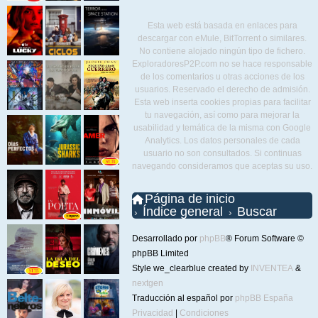
Esta web está basada en enlaces para
descargar con eMule, BitTorrent o similares.
No contiene alojado ningún tipo de fichero.
ExploradoresP2P.com no se hace responsable
de los comentarios u otras acciones de los
usuarios. Reservado el derecho de admisión.
Esta web inserta cookies propias para facilitar
tu navegación, así como para mejorar la
usabilidad y temática de la misma con Google
Analytics. Los datos personales de cada
usuario no son consultados. Si continuas
navegando consideramos que aceptas su uso.
Página de inicio
Índice general
Buscar
Desarrollado por
phpBB
® Forum Software ©
phpBB Limited
Style we_clearblue created by
INVENTEA
&
nextgen
Traducción al español por
phpBB España
Privacidad
|
Condiciones