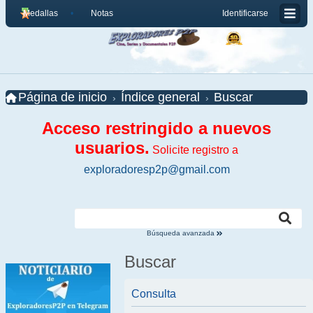
Medallas
Notas
Identificarse
Página de inicio
Índice general
Buscar
Acceso restringido a nuevos
usuarios.
Solicite registro a
exploradoresp2p@gmail.com
Búsqueda avanzada
Buscar
Consulta