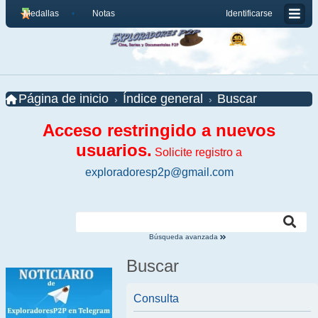
Medallas
Notas
Identificarse
Página de inicio
Índice general
Buscar
Acceso restringido a nuevos
usuarios.
Solicite registro a
exploradoresp2p@gmail.com
Búsqueda avanzada
Buscar
Consulta