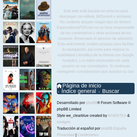
Esta web está basada en enlaces para
descargar con eMule, BitTorrent o similares.
No contiene alojado ningún tipo de fichero.
ExploradoresP2P.com no se hace responsable
de los comentarios u otras acciones de los
usuarios. Reservado el derecho de admisión.
Esta web inserta cookies propias para facilitar
tu navegación, así como para mejorar la
usabilidad y temática de la misma con Google
Analytics. Los datos personales de cada
usuario no son consultados. Si continuas
navegando consideramos que aceptas su uso.
Página de inicio
Índice general
Buscar
Desarrollado por
phpBB
® Forum Software ©
phpBB Limited
Style we_clearblue created by
INVENTEA
&
nextgen
Traducción al español por
phpBB España
Privacidad
|
Condiciones