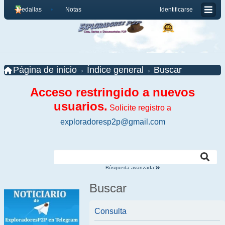
Medallas
Notas
Identificarse
Página de inicio
Índice general
Buscar
Acceso restringido a nuevos
usuarios.
Solicite registro a
exploradoresp2p@gmail.com
Búsqueda avanzada
Buscar
Consulta