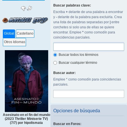
Buscar palabras clave:
Escriba
+
delante de una palabra a encontrar
y
-
delante de la palabra para excluirla. Crea
una lista de palabras separadas por
|
entre
corchetes si solo una de ellas se quiere
encontrar. Emplee
*
como comodín para
Global
Castellano
coincidencias parciales.
Otros Idiomas
Buscar todos los términos
Buscar cualquier término
Buscar autor:
Emplee * como comodín para coincidencias
parciales.
Opciones de búsqueda
Asesinato en el fin del mundo
(2023 Thriller Miniserie TV)
(7/7) por hipolismata
Buscar en Foros: