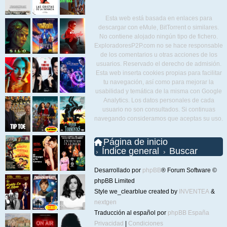
Esta web está basada en enlaces para
descargar con eMule, BitTorrent o similares.
No contiene alojado ningún tipo de fichero.
ExploradoresP2P.com no se hace responsable
de los comentarios u otras acciones de los
usuarios. Reservado el derecho de admisión.
Esta web inserta cookies propias para facilitar
tu navegación, así como para mejorar la
usabilidad y temática de la misma con Google
Analytics. Los datos personales de cada
usuario no son consultados. Si continuas
navegando consideramos que aceptas su uso.
Página de inicio
Índice general
Buscar
Desarrollado por
phpBB
® Forum Software ©
phpBB Limited
Style we_clearblue created by
INVENTEA
&
nextgen
Traducción al español por
phpBB España
Privacidad
|
Condiciones